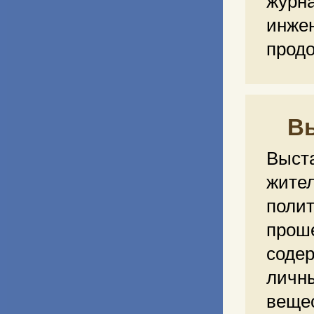
журн
инже
продо
Вы
Выст
жите
поли
прош
соде
лич
вещес