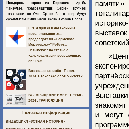
памяти» 
Шендерович, юрист из Березников Артём
Файзулин, правозащитник Сергей Трутнев,
тоталит
правозащитник Олег Орлов. Вести эфир будут
журналисты Юлия Балабанова и Роман Попов.
историко
ЕСПЧ признал незаконным
выставо
преследование экс-
председателя «Пермского
советский
Мемориала»* Роберта
Латыпова** по статье о
«Центр
«дискредитации вооруженных
сил РФ»
экспонир
Возвращение имён - Пермь -
партнёр
2024. Несколько слов об итогах
учрежден
Выставки
ВОЗВРАЩЕНИЕ ИМЁН . ПЕРМЬ .
2024 . ТРАНСЛЯЦИЯ
знакомят
Полезная информация
и могут 
ВИДЕОЦИКЛ «УСТНАЯ ИСТОРИЯ»
программе