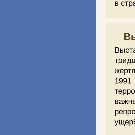
в стр
Вы
Выст
трид
жерт
1991
терр
важн
репр
ущерб