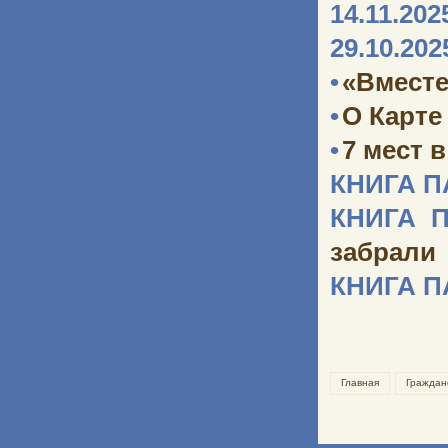
14.11.202
29.10.202
•
«Вместе
•
О Карте
•
7 мест 
КНИГА 
КНИГА 
забрали
КНИГА 
Главная
Граждан