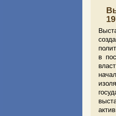
Вы
19
Выст
созда
полит
в по
влас
нача
изол
госу
выст
акти