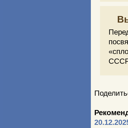
В
Пер
пос
«спл
СССР
Поделить
Рекомен
20.12.202