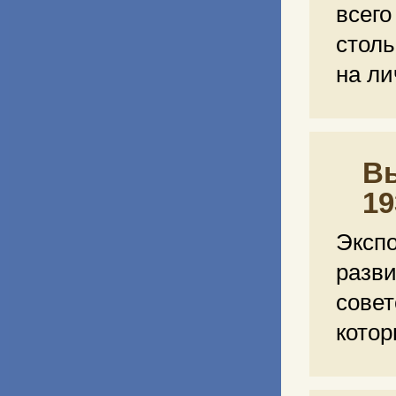
всег
столь
на ли
Вы
19
Эксп
разв
сове
кото