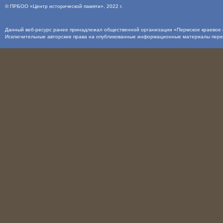
©
ПРБОО «Центр исторической памяти»
, 2022 г.
Данный веб-ресурс ранее принадлежал общественной организации «Пермское краевое о
Исключительные авторские права на опубликованные информационные материалы пер