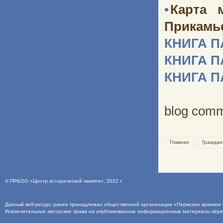
•
Карта 
Прикамь
КНИГА 
КНИГА 
КНИГА 
blog com
Главная
Граждан
©
ПРБОО «Центр исторической памяти»
, 2022 г.
Данный веб-ресурс ранее принадлежал общественной организации «Пермское краевое о
Исключительные авторские права на опубликованные информационные материалы пер