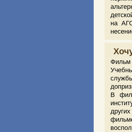
альте
детско
на АГС
несени
Хоч
Фильм 
Учебн
службы
доприз
В фил
инстит
других
фильм
воспол