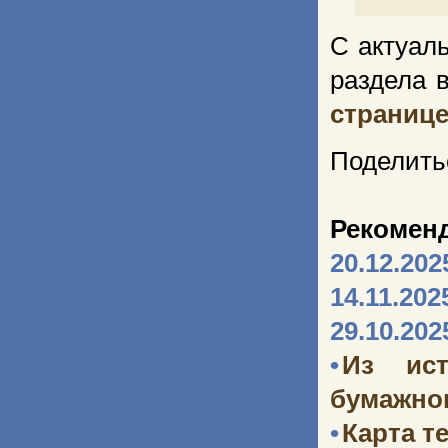
С актуал
раздела 
страниц
Поделить
Рекомен
20.12.202
14.11.202
29.10.202
•
Из ист
бумажног
•
Карта т