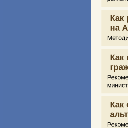
Как
на 
Методи
Как
гра
Реком
минист
Как 
аль
Рекоме