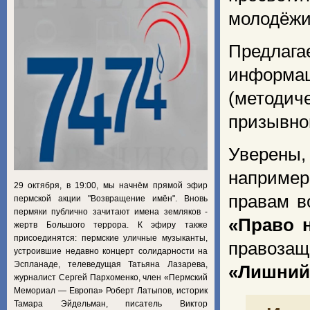
молодёжи
Предла
информац
(методи
призывно
Уверены,
например
29 октября, в 19:00, мы начнём прямой эфир
правам 
пермской акции "Возвращение имён". Вновь
пермяки публично зачитают имена земляков -
«Право 
жертв Большого террора. К эфиру также
присоединятся: пермские уличные музыканты,
правоза
устроившие недавно концерт солидарности на
Эспланаде, телеведущая Татьяна Лазарева,
«Лишний
журналист Сергей Пархоменко, член «Пермский
Мемориал — Европа» Роберт Латыпов, историк
Тамара Эйдельман, писатель Виктор