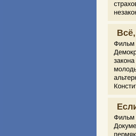
страх
незако
Всё,
Фильм 
Демок
закона
молод
альтер
Констит
Есл
Фильм 2
Докум
пермяк