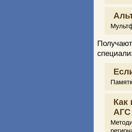
Аль
Мультф
Получ
специали
Есл
Памятк
Как
АГС
Метод
регион