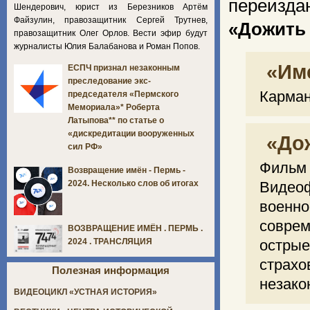
переизд
Шендерович, юрист из Березников Артём
Файзулин, правозащитник Сергей Трутнев,
«Дожить
правозащитник Олег Орлов. Вести эфир будут
журналисты Юлия Балабанова и Роман Попов.
«Им
ЕСПЧ признал незаконным
преследование экс-
Карман
председателя «Пермского
Мемориала»* Роберта
Латыпова** по статье о
«дискредитации вооруженных
«До
сил РФ»
Фильм 
Возвращение имён - Пермь -
Виде
2024. Несколько слов об итогах
военн
совре
ВОЗВРАЩЕНИЕ ИМЁН . ПЕРМЬ .
острые
2024 . ТРАНСЛЯЦИЯ
страх
Полезная информация
незако
ВИДЕОЦИКЛ «УСТНАЯ ИСТОРИЯ»