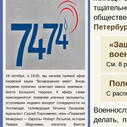
тщательн
обществ
Петербур
«За
вое
См. 8 
29 октября, в 19:00, мы начнём прямой эфир
Пол
пермской акции "Возвращение имён". Вновь
пермяки публично зачитают имена земляков -
С расп
жертв Большого террора. К эфиру также
присоединятся: пермские уличные музыканты,
устроившие недавно концерт солидарности на
Военносл
Эспланаде, телеведущая Татьяна Лазарева,
журналист Сергей Пархоменко, член «Пермский
делать, 
Мемориал — Европа» Роберт Латыпов, историк
Тамара Эйдельман, писатель Виктор