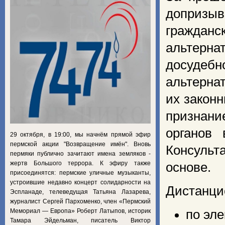
допризыв
гражданс
альтерна
досуде
альтерна
их закон
признани
органов 
29 октября, в 19:00, мы начнём прямой эфир
пермской акции "Возвращение имён". Вновь
Консульт
пермяки публично зачитают имена земляков -
жертв Большого террора. К эфиру также
основе.
присоединятся: пермские уличные музыканты,
устроившие недавно концерт солидарности на
Дистанци
Эспланаде, телеведущая Татьяна Лазарева,
журналист Сергей Пархоменко, член «Пермский
Мемориал — Европа» Роберт Латыпов, историк
по эле
Тамара Эйдельман, писатель Виктор