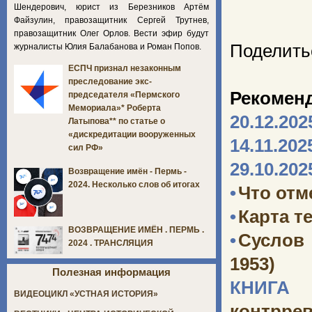
Шендерович, юрист из Березников Артём
Файзулин, правозащитник Сергей Трутнев,
правозащитник Олег Орлов. Вести эфир будут
Поделить
журналисты Юлия Балабанова и Роман Попов.
ЕСПЧ признал незаконным
преследование экс-
Рекомен
председателя «Пермского
Мемориала»* Роберта
20.12.202
Латыпова** по статье о
«дискредитации вооруженных
14.11.202
сил РФ»
29.10.202
Возвращение имён - Пермь -
2024. Несколько слов об итогах
•
Что отм
•
Карта т
ВОЗВРАЩЕНИЕ ИМЁН . ПЕРМЬ .
•
Суслов
2024 . ТРАНСЛЯЦИЯ
1953)
Полезная информация
КНИГА 
ВИДЕОЦИКЛ «УСТНАЯ ИСТОРИЯ»
контрре