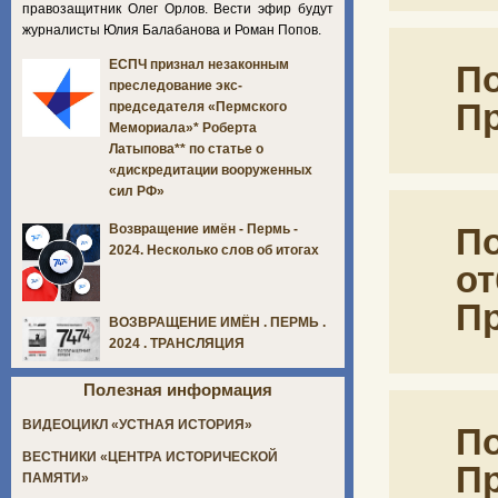
правозащитник Олег Орлов. Вести эфир будут
журналисты Юлия Балабанова и Роман Попов.
ЕСПЧ признал незаконным
По
преследование экс-
П
председателя «Пермского
Мемориала»* Роберта
Латыпова** по статье о
«дискредитации вооруженных
сил РФ»
По
Возвращение имён - Пермь -
2024. Несколько слов об итогах
от
П
ВОЗВРАЩЕНИЕ ИМЁН . ПЕРМЬ .
2024 . ТРАНСЛЯЦИЯ
Полезная информация
ВИДЕОЦИКЛ «УСТНАЯ ИСТОРИЯ»
По
ВЕСТНИКИ «ЦЕНТРА ИСТОРИЧЕСКОЙ
П
ПАМЯТИ»