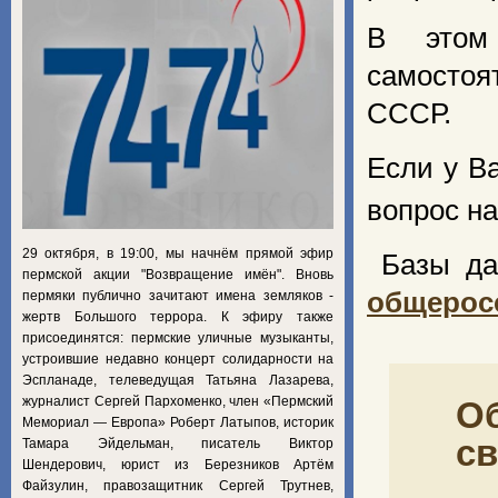
В этом 
самостоя
СССР.
Если у В
вопрос на
29 октября, в 19:00, мы начнём прямой эфир
Базы да
пермской акции "Возвращение имён". Вновь
общерос
пермяки публично зачитают имена земляков -
жертв Большого террора. К эфиру также
присоединятся: пермские уличные музыканты,
устроившие недавно концерт солидарности на
Эспланаде, телеведущая Татьяна Лазарева,
журналист Сергей Пархоменко, член «Пермский
Об
Мемориал — Европа» Роберт Латыпов, историк
св
Тамара Эйдельман, писатель Виктор
Шендерович, юрист из Березников Артём
Файзулин, правозащитник Сергей Трутнев,