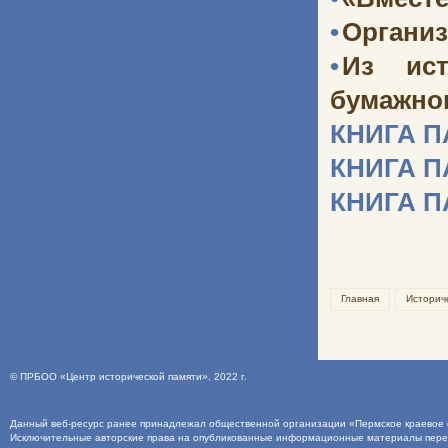
•
Организ
•
Из ист
бумажног
КНИГА 
КНИГА 
КНИГА 
Главная
Историч
©
ПРБОО «Центр исторической памяти»
, 2022 г.
Данный веб-ресурс ранее принадлежал общественной организации «Пермское краевое о
Исключительные авторские права на опубликованные информационные материалы пер