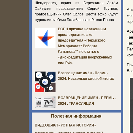
Шендерович, юрист из Березников Артём
Файзулин, правозащитник Сергей Трутнев,
Але
правозащитник Олег Орлов. Вести эфир будут
же
журналисты Юлия Балабанова и Роман Попов.
гор
ЕСПЧ признал незаконным
Ар
преследование экс-
«ан
председателя «Пермского
«а
Мемориала»* Роберта
Пе
Латыпова** по статье о
ком
«дискредитации вооруженных
сил РФ»
При
Вое
Возвращение имён - Пермь -
2024. Несколько слов об итогах
ВОЗВРАЩЕНИЕ ИМЁН . ПЕРМЬ .
2024 . ТРАНСЛЯЦИЯ
Полезная информация
ВИДЕОЦИКЛ «УСТНАЯ ИСТОРИЯ»