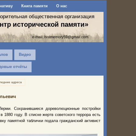
нативу
Книга памяти
О нас
ворительная общественная организация
нтр исторической памяти»
e-mail:
histmemory59@gmail.com
алов
Видео
довые отчёты
ледние адреса
ильевич
Перми. Сохранившиеся дореволюционные постройки
 1880 году. В списке жертв советского террора есть
вку памятной таблички подала гражданский активист