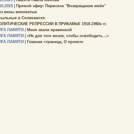
10.2025
|
Прямой эфир: Пермское "Возвращение имён"
ез вины виноватые
сыльные в Соликамске
ОЛИТИЧЕСКИЕ РЕПРЕССИИ В ПРИКАМЬЕ 1918-1980е гг.
ИГА ПАМЯТИ
|
Меня звали вражинкой
ИГА ПАМЯТИ
|
«Не для того везли, чтобы освободить…»
ИГА ПАМЯТИ
|
Главная страница
,
О проекте