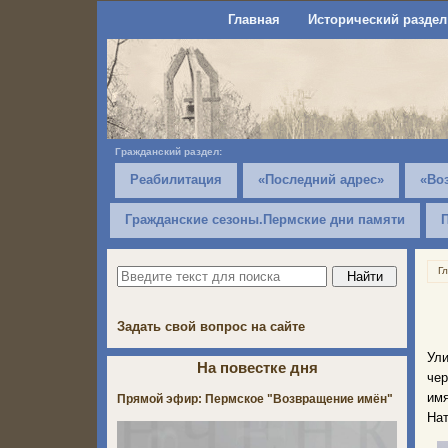
Главная
Исторический раздел
Гражданский раздел:
Реабилитация
«Последний адрес»
«Во
Гражданские сезоны.Пермские дни памяти
Г
Задать свой вопрос на сайте
Ул
На повестке дня
чер
имя
Прямой эфир: Пермское "Возвращение имён"
Нат