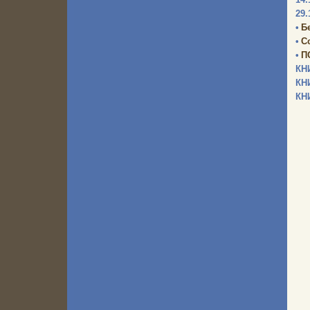
29.
•
Б
•
С
•
П
КН
КН
КН