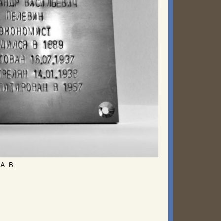
А. В.