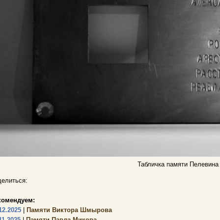
Табличка памяти Пелевина 
елиться:
комендуем:
12.2025
|
Памяти Виктора Шмырова
11.2025
|
Памяти Павла Микова