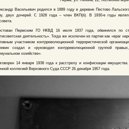
ксандр Васильевич родился в 1889 году в деревне Пестово Лальского
ну, двух дочерей. С 1928 года – член ВКП(б). В 1930-е годы явл
совета.
естован Пермским ГО НКВД 16 июля 1937 года, обвинялся по стат
тисоветская деятельность». Тогда же исключен из партии как «враг на
ктивным участником контрреволюционной террористической организац
левин создал и «руководил контрреволюционной группой правых,
мунальном хозяйстве».
говорен 14 января 1938 года к расстрелу и конфискации имущества.
нной коллегией Верховного Суда СССР 26 декабря 1957 года.