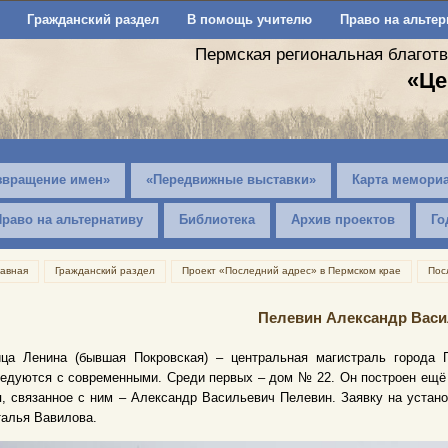
Гражданский раздел
В помощь учителю
Право на альтер
Пермская региональная благот
«Це
звращение имен»
«Передвижные выставки»
Карта мемори
Право на альтернативу
Библиотека
Архив проектов
Го
лавная
Гражданский раздел
Проект «Последний адрес» в Пермском крае
Пос
Пелевин Александр Вас
ица Ленина (бывшая Покровская) – центральная магистраль города 
едуются с современными. Среди первых – дом № 22. Он построен ещё в
, связанное с ним – Александр Васильевич Пелевин. Заявку на устано
алья Вавилова.