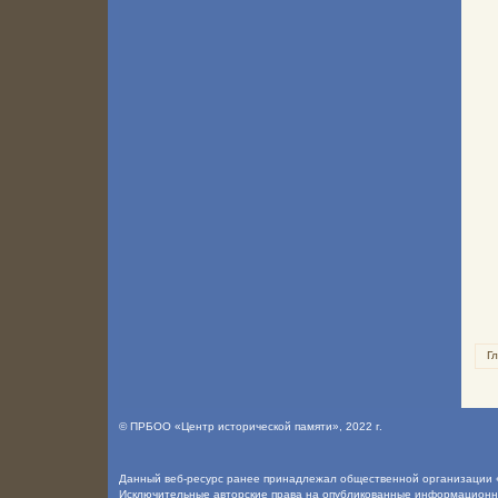
Г
©
ПРБОО «Центр исторической памяти»
, 2022 г.
Данный веб-ресурс ранее принадлежал общественной организации «
Исключительные авторские права на опубликованные информацион