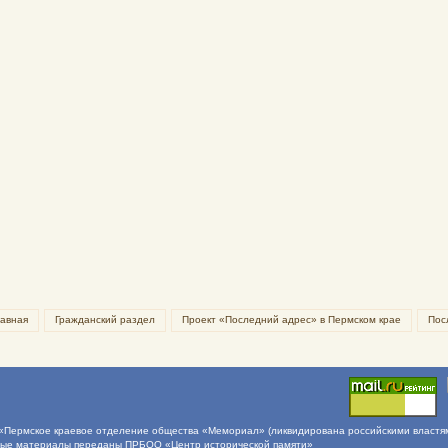
лавная
Гражданский раздел
Проект «Последний адрес» в Пермском крае
Пос
Пермское краевое отделение общества «Мемориал» (ликвидирована российскими властями 
ные материалы переданы ПРБОО «Центр исторической памяти»