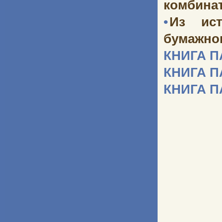
комбината
•
Из ист
бумажног
КНИГА 
КНИГА 
КНИГА 