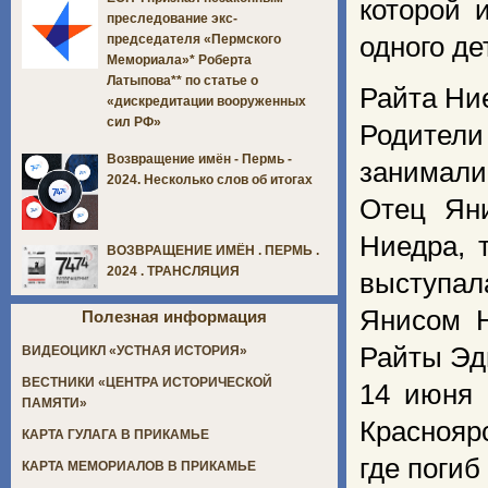
которой 
преследование экс-
одного де
председателя «Пермского
Мемориала»* Роберта
Латыпова** по статье о
Райта Ние
«дискредитации вооруженных
сил РФ»
Родител
Возвращение имён - Пермь -
занимали
2024. Несколько слов об итогах
Отец Ян
Ниедра, 
ВОЗВРАЩЕНИЕ ИМЁН . ПЕРМЬ .
2024 . ТРАНСЛЯЦИЯ
выступал
Янисом Н
Полезная информация
Райты Эд
ВИДЕОЦИКЛ «УСТНАЯ ИСТОРИЯ»
ВЕСТНИКИ «ЦЕНТРА ИСТОРИЧЕСКОЙ
14 июня 
ПАМЯТИ»
Краснояр
КАРТА ГУЛАГА В ПРИКАМЬЕ
где погиб
КАРТА МЕМОРИАЛОВ В ПРИКАМЬЕ