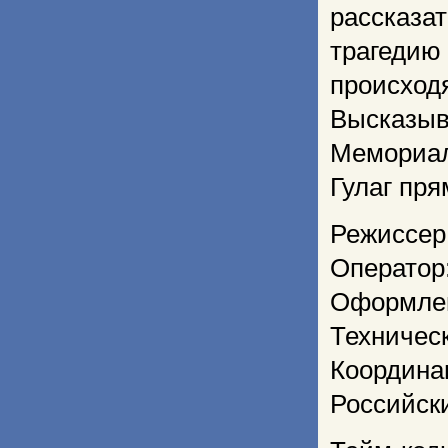
рассказа
трагедию
происход
Высказыв
Мемориал
Гулаг пря
Режиссер
Оператор
Оформлен
Техничес
Координа
Российск