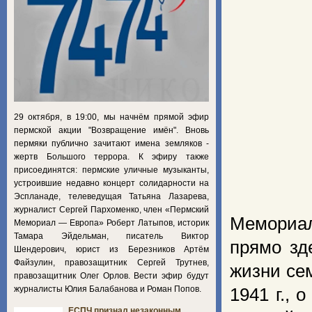
29 октября, в 19:00, мы начнём прямой эфир
пермской акции "Возвращение имён". Вновь
пермяки публично зачитают имена земляков -
жертв Большого террора. К эфиру также
присоединятся: пермские уличные музыканты,
устроившие недавно концерт солидарности на
Эспланаде, телеведущая Татьяна Лазарева,
журналист Сергей Пархоменко, член «Пермский
Мемориал
Мемориал — Европа» Роберт Латыпов, историк
Тамара Эйдельман, писатель Виктор
прямо зд
Шендерович, юрист из Березников Артём
Файзулин, правозащитник Сергей Трутнев,
жизни сем
правозащитник Олег Орлов. Вести эфир будут
журналисты Юлия Балабанова и Роман Попов.
1941 г., 
ЕСПЧ признал незаконным