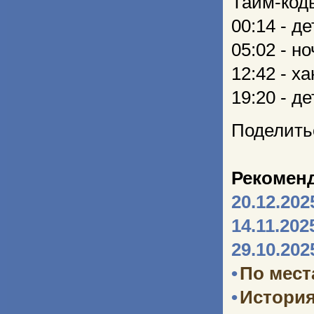
Тайм-код
00:14 - д
05:02 - н
12:42 - х
19:20 - д
Поделить
Рекомен
20.12.202
14.11.202
29.10.202
•
По мест
•
Истори