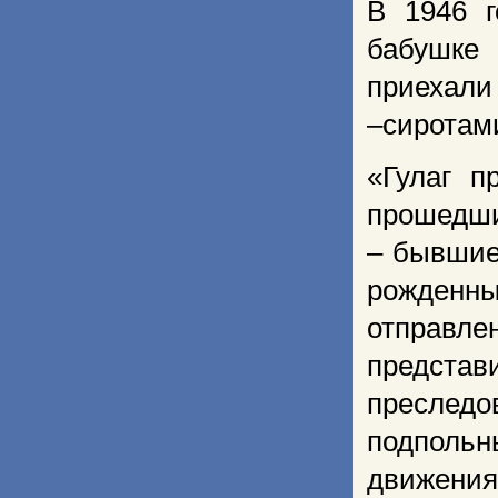
В 1946 
бабушке
приехали
–сиротами
«Гулаг п
прошедши
– бывшие 
рожденны
отправле
представ
преслед
подпольн
движения,