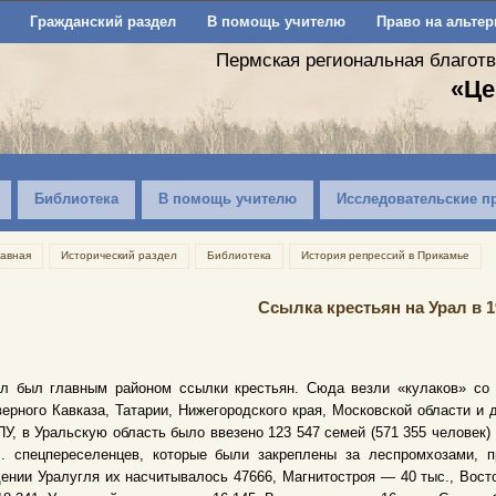
Гражданский раздел
В помощь учителю
Право на альтер
Пермская региональная благот
«Це
Библиотека
В помощь учителю
Исследовательские п
лавная
Исторический раздел
Библиотека
История репрессий в Прикамье
Ссылка крестьян на Урал в 1
ал был главным районом ссылки крестьян. Сюда везли «кулаков» со 
ерного Кавказа, Татарии, Нижегородского края, Московской области и 
У, в Уральскую область было ввезено 123 547 семей (571 355 человек)
с. спецпереселенцев, которые были закреплены за леспромхозами, 
ении Уралугля их насчитывалось 47666, Магнитостроя — 40 тыс., Вост