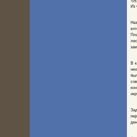
тру
Из 
Наз
кот
Пл
ле
заи
В к
нео
был
со
кон
окр
Зад
пе
ден