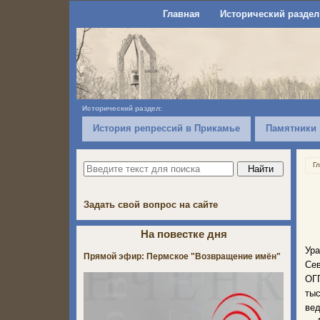
Главная
Исторический раздел
Исторический раздел:
История репрессий в Прикамье
Памятники
Г
Задать свой вопрос на сайте
На повестке дня
Ур
Прямой эфир: Пермское "Возвращение имён"
Сев
ОГП
ты
вед