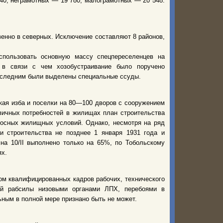
40, неграмотных — 19 780, малограмотных — 20 548.
енно в северных. Исключение составляют 8 районов,
спользовать основную массу спецпереселенцев на
 в связи с чем хозобустраивание было поручено
последним были выделены специальные ссуды.
кая изба и поселки на 80—100 дворов с сооружением
вичных потребностей в жилищах план строительства
носных жилищных условий. Однако, несмотря на ряд
и строительства не позднее 1 января 1931 года и
на 10/II выполнено только на 65%, по Тобольскому
ях.
ом квалифицированных кадров рабочих, технического
кой рабсилы низовыми органами ЛПХ, перебоями в
ным в полной мере признано быть не может.