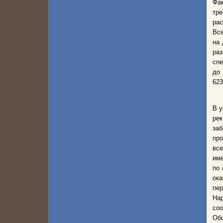
Фак
тр
рас
Все
на 
ра
спе
до 
623
В у
ре
за
про
все
име
по 
ок
пер
На
соо
Общ