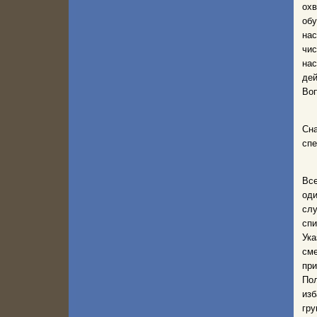
охв
об
на
чи
нас
дей
Во
Сн
спе
Вс
оди
слу
спи
Ука
сме
при
Пол
изб
гру