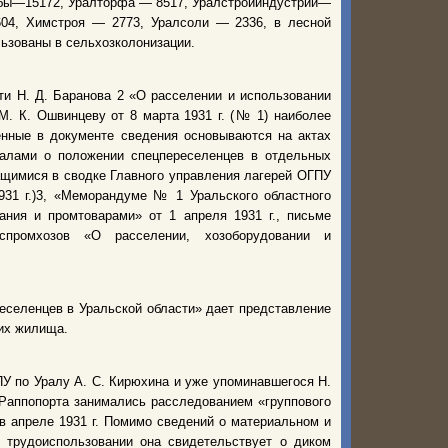
ыбы—15172, Уралторфа — 8517, Уралстройиндустрии—
04, Химстроя — 2773, Уралсоли — 2336, в лесной
льзованы в сельхозколонизации.
ти Н. Д. Баранова 2 «О расселении и использовании
. К. Ошвинцеву от 8 марта 1931 г. (№ 1) наиболее
енные в документе сведения основываются на актах
алами о положении спецпереселенцев в отдельных
ащимися в сводке Главного управления лагерей ОГПУ
931 г.)3, «Меморандуме № 1 Уральского областного
ания и промтоварами» от 1 апреля 1931 г., письме
спромхозов «О расселении, хозоборудовании и
селенцев в Уральской области» дает представление
 их жилища.
 по Уралу А. С. Кирюхина и уже упоминавшегося Н.
Раппопорта занимались расследованием «группового
 апреле 1931 г. Помимо сведений о материальном и
, трудоиспользовании она свидетельствует о диком