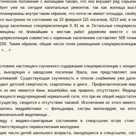
тическое положение с жилищами таково, что оно внушает ряд серьезн
ебует уже на сегодня капитальных ремонтов, так как жилища выс
планированы внутри таким образом, что почти не имеют площади, свобо
го выстроено по состоянию на 10 февраля 115 поселков, 6213 изб, в н
душу заселенных спецпереселенцев 0, 91 кв. м. Остальные спецпересе
змещены по ближайшим к местам работ деревням вместе с кор
цпереселенцев совместно с коренным населением составляет 508 точек
150. Таким образом, общее число точек размещения спецпереселенцев 
 <... >
словиях настоящего скученного содержания спецпереселенцев с концен
к, выходящих к заводским поселкам Урала, они представляют зна
болеваний. Существующая скученность и плохое снабжение уже дали
цент детской смертности, скарлатины и цинги... Профилактические мер
х из них имеются бани, вошебойки, как правило, отсутствуют. Меди
ющихся медучреждений нормальной сети, что при ее общей недостаточн
существу, сводится к отсутствию таковой. Исключение из этого имеетс
азались медработники — фельдшера, сестры милосердия, на кото
воначальной медпомощи...
ряду с медико-санитарным состоянием в спецссылке остро стоит
тветствующего перевоспитания молодежи.
ее число детей школьного возраста, находящихся в спецссылке, сост