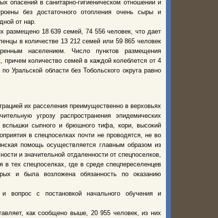
ых опасений в санитарно-гигиеническом отношении и
троены без достаточного отопления очень сыры и
дной от нар.
их размещено 18 639 семей, 74 556 человек, что дает
ленцы в количестве 13 212 семей или 59 865 человек
енным населением. Число пунктов размещения
, причем количество семей в каждой колеблется от 4
по Уральской области без Тобольского округа равно
трацией их расселения преимущественно в верховьях
чительную угрозу распространения эпидемических
 вспышки сыпного и брюшного тифа, кори, высокий
оприятия в спецпоселках почти не проводятся, не во
цинская помощь осуществляется главным образом из
ости и значительной отдаленности от спецпоселков,
я в тех спецпоселках, где в среде спецпереселенцев
рых и была возложена обязанность по оказанию
 и вопрос с постановкой начального обучения и
авляет, как сообщено выше, 20 955 человек, из них