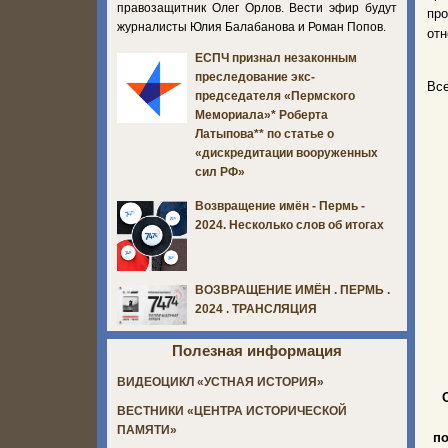
правозащитник Олег Орлов. Вести эфир будут
пр
журналисты Юлия Балабанова и Роман Попов.
отн
ЕСПЧ признал незаконным
преследование экс-
Все
председателя «Пермского
Мемориала»* Роберта
Латыпова** по статье о
«дискредитации вооруженных
сил РФ»
Возвращение имён - Пермь -
2024. Несколько слов об итогах
ВОЗВРАЩЕНИЕ ИМЁН . ПЕРМЬ .
2024 . ТРАНСЛЯЦИЯ
Полезная информация
ВИДЕОЦИКЛ «УСТНАЯ ИСТОРИЯ»
ВЕСТНИКИ «ЦЕНТРА ИСТОРИЧЕСКОЙ
ПАМЯТИ»
по