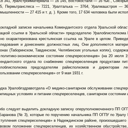
8 341, Уралстройматериала — 16 145, Востокостали — 16 тыс., Союзр
15, Пермьтранслеса — 7221, Уралталька — 3764, Уралмашстроя — 36
мышленности — 27 415 и т. д. ). Кроме того, 17 634 человека были испо
окладной записке начальника Комендантского отдела Уральской облас
ацкой ссылки в Уральской области» председателю Уралоблисполкома М
но охарактеризована крестьянская ссылка на Урале в целом. Привед
следования и донесениях должностных лиц. Они дополняются матери
онах (Таборинском, Тавдинском, Челябинских угольных копях), содерж
политико-экономическом состоянии спецпереселенцев» (на 20 июля 1
мендантского отдела по снабжению спецпереселенцев продуктами пит
алоблисполкома председателям райисполкомов и директорам ле
ользовании спецпереселенцев» от 9 мая 1931 г.
дка Уралоблздравотдела «О медико-санитарном обслуживании спецпере
илищных условиях и питании спецпереселенцев, санитарном состоянии
бо следует выделить докладную записку оперуполномоченного ПП ОГПУ
Баранова (№ 3), которые по поручению начальника ПП ОГПУ по Уралу 
тупления спецпереселенцев» в Надеждинском районе, произошедшего в
авовом положении спецпереселенцев, их хозяйственном обустройстве