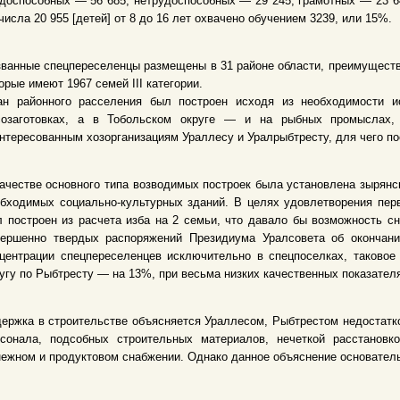
доспособных — 56 685, нетрудоспособных — 29 245, грамотных — 23 6
числа 20 955 [детей] от 8 до 16 лет охвачено обучением 3239, или 15%.
ванные спецпереселенцы размещены в 31 районе области, преимуществ
орые имеют 1967 семей III категории.
ан районного расселения был построен исходя из необходимости и
созаготовках, а в Тобольском округе — и на рыбных промыслах,
нтересованным хозорганизациям Ураллесу и Уралрыбтресту, для чего 
ачестве основного типа возводимых построек была установлена зырянс
бходимых социально-культурных зданий. В целях удовлетворения пер
 построен из расчета изба на 2 семьи, что давало бы возможность с
вершенно твердых распоряжений Президиума Уралсовета об окончани
центрации спецпереселенцев исключительно в спецпоселках, таковое 
угу по Рыбтресту — на 13%, при весьма низких качественных показател
ержка в строительстве объясняется Ураллесом, Рыбтрестом недостатк
рсонала, подсобных строительных материалов, нечеткой расстанов
ежном и продуктовом снабжении. Однако данное объяснение основатель