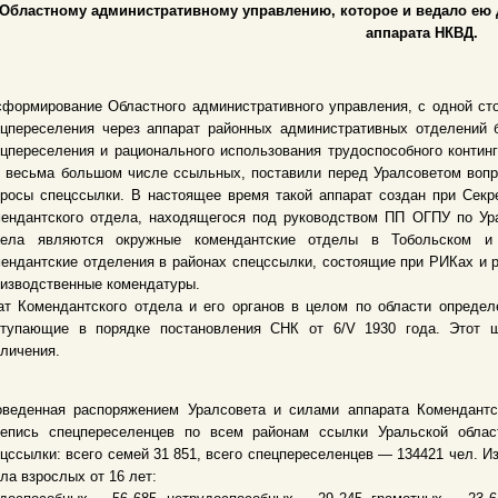
Областному административному управлению, которое и ведало ею 
аппарата НКВД.
формирование Областного административного управления, с одной ст
ецпереселения через аппарат районных административных отделений 
цпереселения и рационального использования трудоспособного континг
 весьма большом числе ссыльных, поставили перед Уралсоветом вопро
росы спецссылки. В настоящее время такой аппарат создан при Секр
мендантского отдела, находящегося под руководством ПП ОГПУ по Ур
дела являются окружные комендантские отделы в Тобольском и 
ендантские отделения в районах спецссылки, состоящие при РИКах и 
изводственные комендатуры.
т Комендантского отдела и его органов в целом по области определе
ступающие в порядке постановления СНК от 6/V 1930 года. Этот шт
личения.
оведенная распоряжением Уралсовета и силами аппарата Комендантс
репись спецпереселенцев по всем районам ссылки Уральской обла
цссылки: всего семей 31 851, всего спецпереселенцев — 134421 чел. И
ла взрослых от 16 лет: