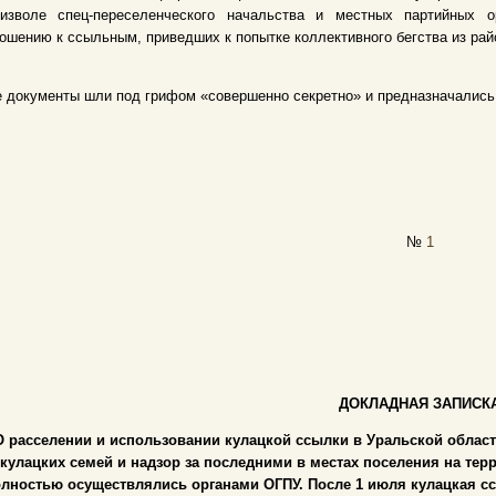
оизволе спец-переселенческого начальства и местных партийных 
ошению к ссыльным, приведших к попытке коллективного бегства из рай
 документы шли под грифом «совершенно секретно» и предназначались
№
1
ДОКЛАДНАЯ ЗАПИСК
О расселении и использовании кулацкой ссылки в Уральской обла
кулацких семей и надзор за последними в местах поселения на тер
лностью осуществлялись органами ОГПУ. После 1 июля кулацкая с