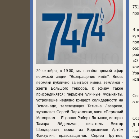
— 1
75
про
В д
кул
пол
об
рай
«О 
ко
29 октября, в 19:00, мы начнём прямой эфир
Ур
пермской акции "Возвращение имён". Вновь
исп
пермяки публично зачитают имена земляков -
жертв Большого террора. К эфиру также
присоединятся: пермские уличные музыканты,
Сво
устроившие недавно концерт солидарности на
о ж
Эспланаде, телеведущая Татьяна Лазарева,
журналист Сергей Пархоменко, член «Пермский
Мемориал — Европа» Роберт Латыпов, историк
Осо
Тамара Эйдельман, писатель Виктор
Д. 
Шендерович, юрист из Березников Артём
выс
Файзулин, правозащитник Сергей Трутнев,
пр