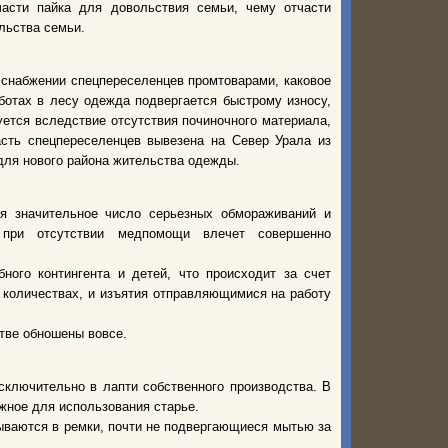
асти пайка для довольствия семьи, чему отчасти
льства семьи.
о снабжении спецпереселенцев промтоварами, каковое
ботах в лесу одежда подвергается быстрому износу,
уется вследствие отсутствия починочного материала,
асть спецпереселенцев вывезена на Север Урала из
для нового района жительства одежды.
я значительное число серьезных обмораживаний и
о при отсутствии медпомощи влечет совершенно
ого контингента и детей, что происходит за счет
 количествах, и изъятия отправляющимися на работу
тве обношены вовсе.
сключительно в лапти собственного производства. В
жное для использования старье.
ываются в ремки, почти не подвергающиеся мытью за