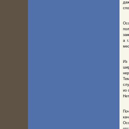
да
спо
Осо
пол
зам
а г
мес
Из
ши
нер
Те
слу
из 
Нет
Поч
кач
Осо
отс