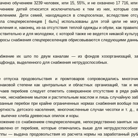
ачено обучением 3239 человек, или 15, 55%, и не охвачено 17 716, и
учением детей относится исключительно к тем из них, которые с
селением. Дети семей, находящихся в спецпоселках, вследствие отс
сла спецпереселенцев [ быть] использованы для этой цели не могу
еления и, наконец, из-за отсутствия теплой одежды и обуви, как прави
ствительно и для молодежи, с которой также не ведется никакой культур
просы снабжения спецпереселенцев обрисовываются следующими данн
абжение их шло по двум каналам — из фондов хозорганизаций, за
цфонда, выделенного для снабжения нетрудоспособных.
е отпуска продовольствия и промтоваров сопровождались многоч
наковой степени как центральных и областных организаций, так и ме
чаев перебоев следует отметить совершенное отсутствие в ряде райо
чек, неснабжение мылом и растительным маслом и лишь случайную заб
занные перебои при крайне ограниченных нормах снабжения вообще пов
ртность детского населения, многочисленные случаи чесотки и т. д.,
 выпечке хлеба древесных опилок и коры.
ожение со снабжением спецпереселенцев, непосредственно занятых на 
авлено от перебоев, которые отмечались выше для нетрудоспособног
ппы — выдача продовольствия из расчета нормы на заработанный рубл