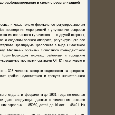
до расформирования в связи с реорганизацией
ороны, и лишь только формальное регулирование им
без проведения мероприятий к улучшению вопросов
ента из сосланного кулачества — с другой стороны,
с о создании особого аппарата, регулирующего все
етариате Президиума Уралсовета в виде Областного
алу. Местными органами Областного комендантского
Коми-Пермяцком округах, районные и городские
руководимые местными органами ОГПУ, поселковые и
н в 328 человек, которые содержатся за средства,
ат крайне недостаточен и требует значительного
кого отдела в феврале м-це 1931 года поголовная
сти дает следующие данные о численном составе
з них взрослых — 85930, детей до 16 лет — 48491. Из