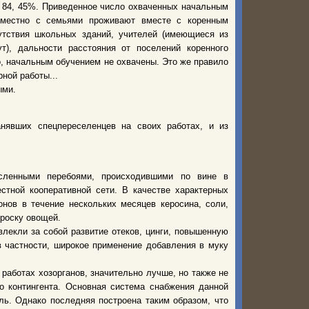
ли 84, 45%. Приведенное число охваченных начальным
овместно с семьями проживают вместе с коренным
утствия школьных зданий, учителей (имеющиеся из
т), дальности расстояния от поселений коренного
ло, начальным обучением не охвачены. Это же правило
ной работы...
ыми.
нявших спецпереселенцев на своих работах, и из
исленными перебоями, происходившими по вине в
стной кооперативной сети. В качестве характерных
нов в течение нескольких месяцев керосина, соли,
роску овощей.
лекли за собой развитие отеков, цинги, повышенную
 в частности, широкое применение добавления в муку
работах хозорганов, значительно лучше, но также не
о контингента. Основная система снабжения данной
ь. Однако последняя построена таким образом, что