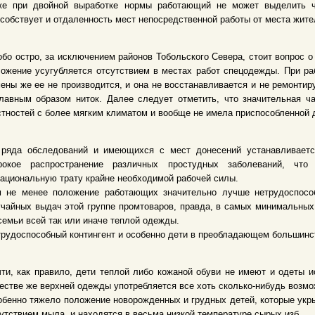
же при двойной выработке нормы работающий не может выделить ч
собствует и отдаленность мест непосредственной работы от места жите
бо остро, за исключением районов Тобольского Севера, стоит вопрос 
ожение усугубляется отсутствием в местах работ спецодежды. При ра
ены же ее не производится, и она не восстанавливается и не ремонтир
лавным образом ниток. Далее следует отметить, что значительная ч
тностей с более мягким климатом и вообще не имела приспособленной 
 ряда обследований и имеющихся с мест донесений устанавливаетс
рокое распространение различных простудных заболеваний, чт
ациональную трату крайне необходимой рабочей силы.
м не менее положение работающих значительно лучше нетрудоспособн
чайных выдач этой группе промтоваров, правда, в самых минимальных
семьи всей так или иначе теплой одежды.
рудоспособный контингент и особенно дети в преобладающем большинс
ти, как правило, дети теплой либо кожаной обуви не имеют и одеты и
естве же верхней одежды употребляется все хоть сколько-нибудь возмо
бенно тяжело положение новорожденных и грудных детей, которые укр
утствием мыла, и находятся в весьма низкой температуре сырых изб...