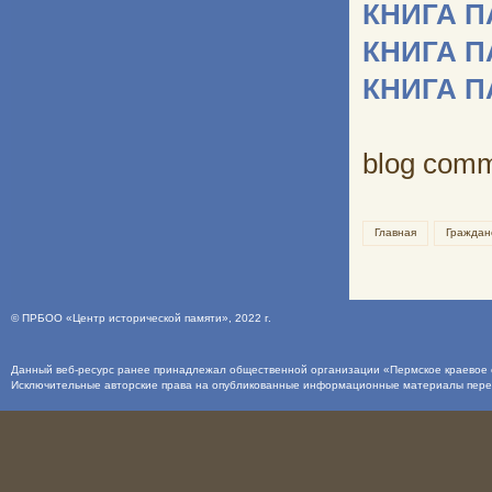
КНИГА 
КНИГА 
КНИГА 
blog com
Главная
Граждан
©
ПРБОО «Центр исторической памяти»
, 2022 г.
Данный веб-ресурс ранее принадлежал общественной организации «Пермское краевое о
Исключительные авторские права на опубликованные информационные материалы пер