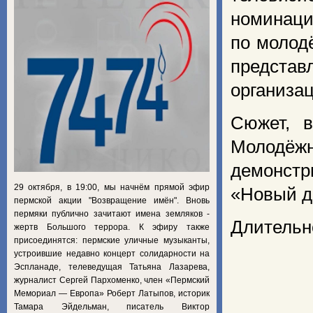
номинаци
по молод
представ
организац
Сюжет, 
Молодёжн
демонстр
29 октября, в 19:00, мы начнём прямой эфир
«Новый д
пермской акции "Возвращение имён". Вновь
пермяки публично зачитают имена земляков -
Длительно
жертв Большого террора. К эфиру также
присоединятся: пермские уличные музыканты,
устроившие недавно концерт солидарности на
Эспланаде, телеведущая Татьяна Лазарева,
журналист Сергей Пархоменко, член «Пермский
Мемориал — Европа» Роберт Латыпов, историк
Тамара Эйдельман, писатель Виктор