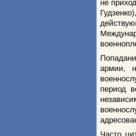
не прихо
Гудзенко
действую
Междунар
военнопл
Попадани
армии, н
военносл
период в
независ
военнос
адресова
Часто ци