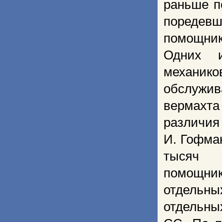
раньше п
поредев
помощнико
Одних и
механико
обслужи
вермахта 
различия
И. Гофман
тысяч 
помощни
отдельны
отдельны