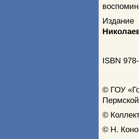
воспомина
Издание
Николае
ISBN 978-
© ГОУ «Г
Пермской
© Коллект
© Н. Кон