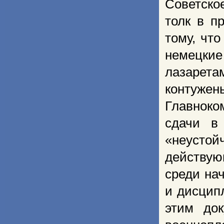
Советско
толк в п
тому, что
немецкие
лазарет
контуже
Главноко
сдачи в 
«неустой
действую
среди на
и дисцип
этим док