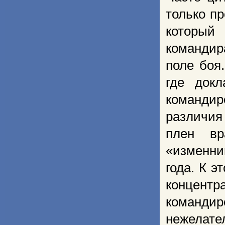
только пр
который
командир
поле боя
где док
команди
различия
плен вр
«изменни
года. К 
концентр
команди
нежелат