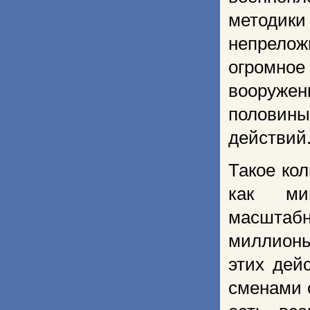
методик
непрелож
огромно
вооружен
половины
действий
Такое ко
как ми
масштаб
миллионы
этих дей
сменами 