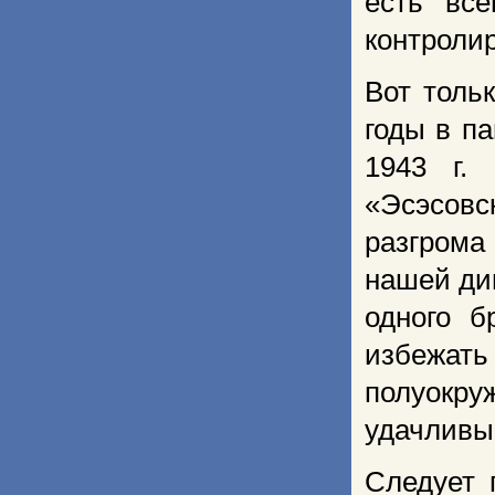
есть вс
контроли
Вот толь
годы в п
1943 г.
«Эсэсовс
разгрома
нашей див
одного б
избежат
полуок
удачлив
Следует 