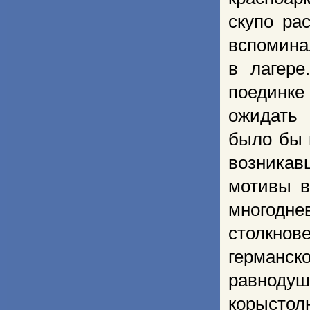
скупо ра
вспомина
в лагере
поединке 
ожидать 
было бы 
возника
мотивы в
многодн
столкно
германс
равноду
корыстол