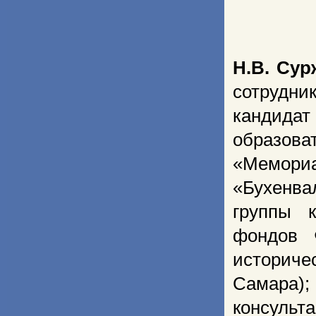
Н.В. Сур
сотрудни
кандидат
образов
«Мемориа
«Бухенвал
группы 
фондов 
историче
Самара
консульта