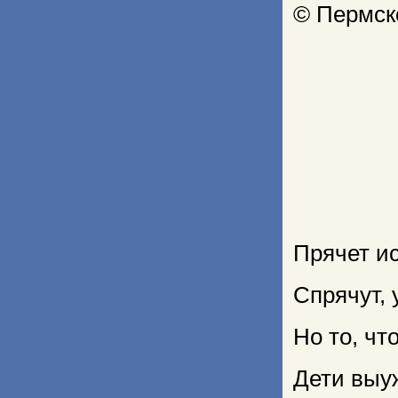
© Пермск
Прячет ис
Спрячут, 
Но то, чт
Дети выу