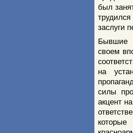
был занят
трудился
заслуги п
Бывшие в
своем вп
соответст
на уста
пропаган
силы про
акцент н
ответств
которые
красноар