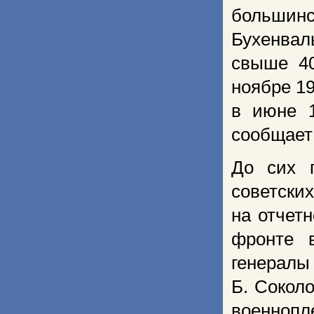
большинс
Бухенвал
свыше 40
ноябре 19
в июне 1
сообщает
До сих 
советски
на отчет
фронте 
генералы
Б. Сокол
военнопл