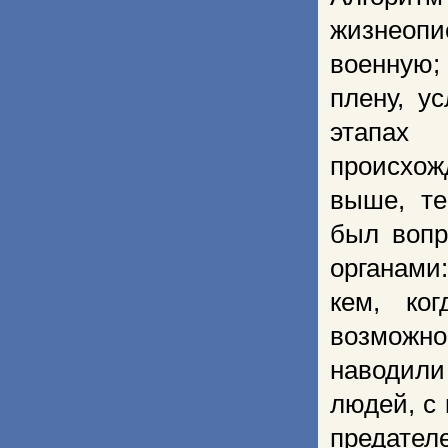
жизнеоп
военную;
плену, у
этапах 
происхож
выше, те
был вопр
органами
кем, ко
возможн
наводили
людей, с 
предател