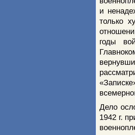
военнопл
и ненаде
только х
отношени
годы во
Главноко
вернув
рассматр
«Записке
всемерно
Дело осл
1942 г. 
военнопл