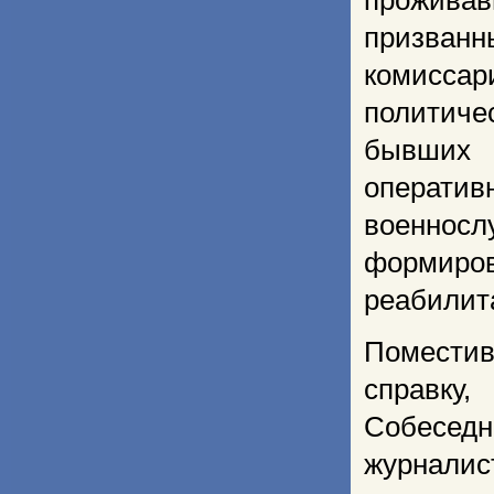
прожива
призван
комисса
политиче
бывших 
оператив
военносл
формиров
реабилит
Поместив
справку
Собесед
журналис