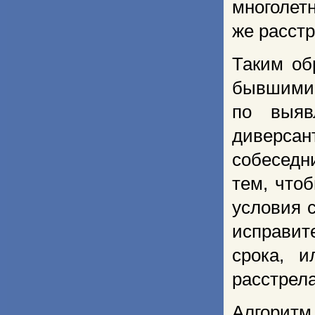
многолетн
же расст
Таким об
бывшими 
по выяв
диверсан
собеседн
тем, что
условия 
исправит
срока, и
расстрела
Алгори