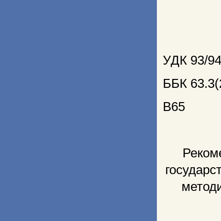
УДК 93/9
ББК 63.3(
В65
Реком
государс
метод