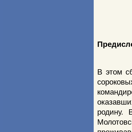
Предисл
В этом с
сороков
команди
оказавши
родину. 
Молотов