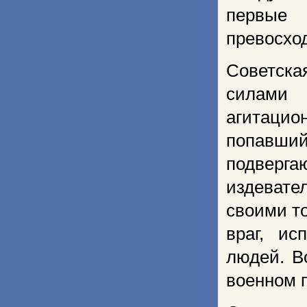
первые 
превосход
Советска
силами 
агитаци
попавши
подверг
издевате
своими т
враг, ис
людей. В
военном 