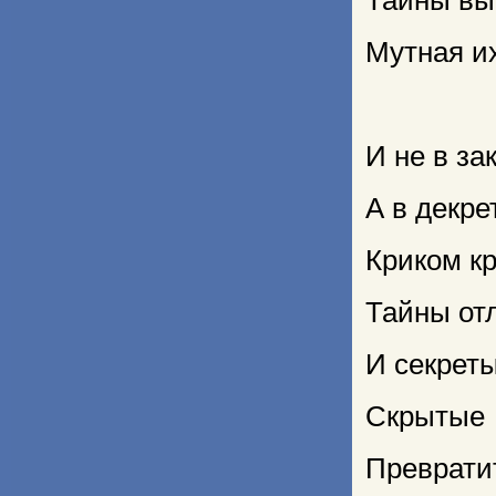
Тайны выв
Мутная их
И не в за
А в декре
Криком к
Тайны от
И секрет
Скрытые
Преврати