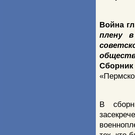
Война г
плену в
советск
обществ
Сборник
«Пермское
В сборн
засекре
военнопл