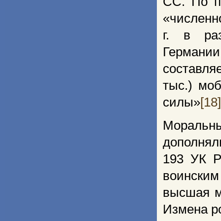
СС. По п
«численн
г. в ра
Германии
составля
тыс.) мо
силы»
[18]
Моральны
дополн
193 УК Р
воински
высшая м
Измена ро