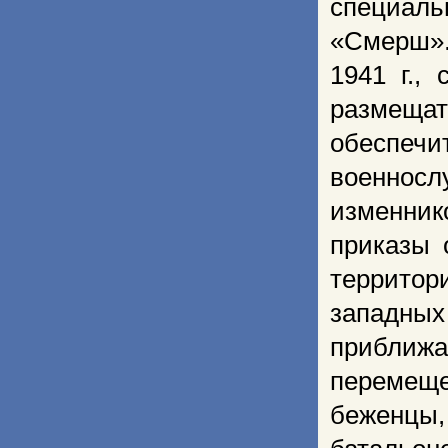
специал
«Смерш».
1941 г.,
размещат
обеспеч
военнос
изменник
приказы 
территор
западных
приближа
перемещ
беженцы,