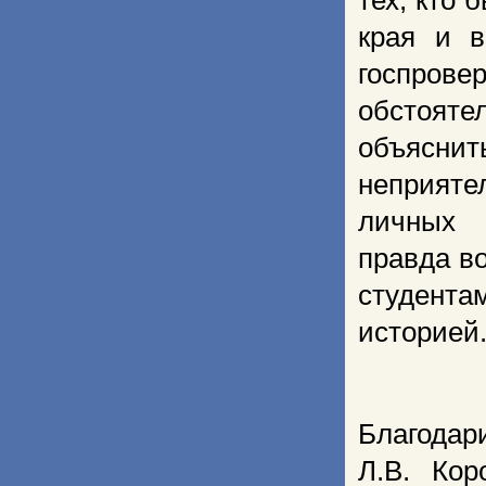
тех, кто
края и в
госпров
обстояте
объясни
неприят
личных 
правда в
студента
историей
Благодар
Л.В. Кор