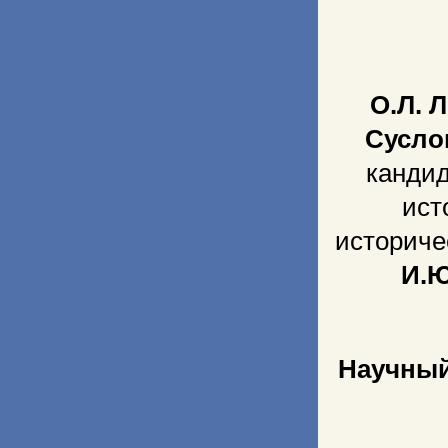
О.Л. 
Сусло
кандид
ист
историче
И.Ю
Научный