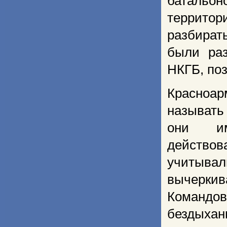
батальон
террито
разбират
были ра
НКГБ, по
Красноар
называть
они им
действо
учитыва
вычерки
Командов
бездыханн