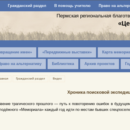
Гражданский раздел
В помощь учителю
Право на альтер
Пермская региональная благот
«Це
звращение имен»
«Передвижные выставки»
Карта мемори
Право на альтернативу
Библиотека
Архив проектов
Го
лавная
Гражданский раздел
Видео
Хроника поисковой экспедици
вение трагического прошлого — путь к повоторению ошибок в будущем
одёжного «Мемориала» каждый год идти по местам бывших спецпоселко