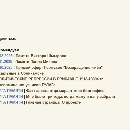
елиться:
комендуем:
12.2025
|
Памяти Виктора Шмырова
11.2025
|
Памяти Павла Микова
10.2025
|
Прямой эфир: Пермское "Возвращение имён"
сыльные в Соликамске
ОЛИТИЧЕСКИЕ РЕПРЕССИИ В ПРИКАМЬЕ 1918-1980е гг.
оспоминания узников ГУЛАГа
ИГА ПАМЯТИ
|
Факт ареста отца марает мою биографию
ИГА ПАМЯТИ
|
Мне было три года, когда маму и папу забрали
ИГА ПАМЯТИ
|
Главная страница
,
О проекте