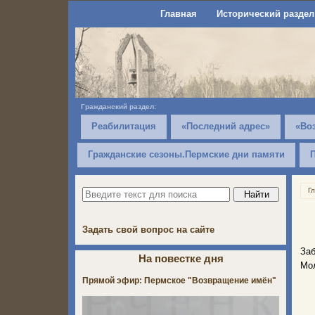
Главная
Исторический раздел
Гражданский раздел:
Реабилитация
«Последний адрес»
«Во
Гражданские сезоны.Пермские дни памяти
Г
Задать свой вопрос на сайте
Заб
На повестке дня
Мол
Прямой эфир: Пермское "Возвращение имён"