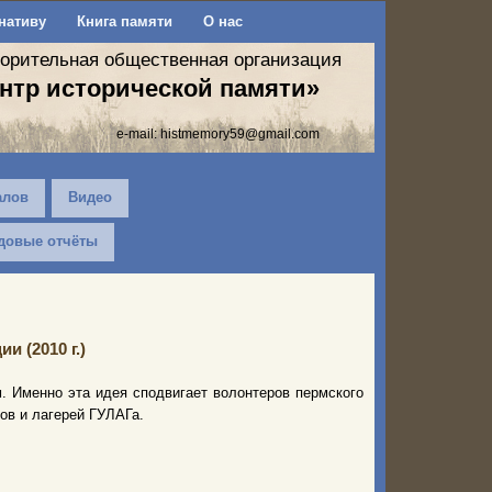
нативу
Книга памяти
О нас
ворительная общественная организация
нтр исторической памяти»
e-mail:
histmemory59@gmail.com
алов
Видео
довые отчёты
и (2010 г.)
. Именно эта идея сподвигает волонтеров пермского
в и лагерей ГУЛАГа.