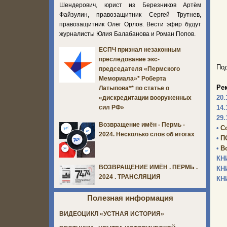
Шендерович, юрист из Березников Артём
Файзулин, правозащитник Сергей Трутнев,
правозащитник Олег Орлов. Вести эфир будут
журналисты Юлия Балабанова и Роман Попов.
ЕСПЧ признал незаконным
преследование экс-
Под
председателя «Пермского
Мемориала»* Роберта
Ре
Латыпова** по статье о
20.
«дискредитации вооруженных
14.
сил РФ»
29.
Возвращение имён - Пермь -
•
С
2024. Несколько слов об итогах
•
П
•
В
КН
ВОЗВРАЩЕНИЕ ИМЁН . ПЕРМЬ .
КН
2024 . ТРАНСЛЯЦИЯ
КН
Полезная информация
ВИДЕОЦИКЛ «УСТНАЯ ИСТОРИЯ»