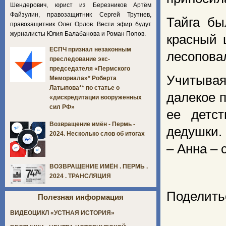
Шендерович, юрист из Березников Артём
Файзулин, правозащитник Сергей Трутнев,
Тайга бы
правозащитник Олег Орлов. Вести эфир будут
журналисты Юлия Балабанова и Роман Попов.
красный 
ЕСПЧ признал незаконным
лесопова
преследование экс-
председателя «Пермского
Учитывая
Мемориала»* Роберта
Латыпова** по статье о
далекое 
«дискредитации вооруженных
сил РФ»
ее детс
Возвращение имён - Пермь -
дедушки.
2024. Несколько слов об итогах
– Анна – 
ВОЗВРАЩЕНИЕ ИМЁН . ПЕРМЬ .
2024 . ТРАНСЛЯЦИЯ
Поделить
Полезная информация
ВИДЕОЦИКЛ «УСТНАЯ ИСТОРИЯ»