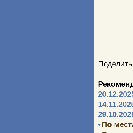
Поделить
Рекомен
20.12.202
14.11.202
29.10.202
•
По мест