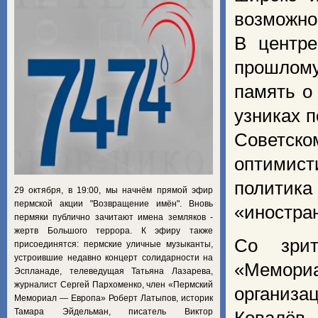
возможно
В центре
прошлому
память о
узниках 
Советск
оптимис
полити
29 октября, в 19:00, мы начнём прямой эфир
пермской акции "Возвращение имён". Вновь
«иностра
пермяки публично зачитают имена земляков -
жертв Большого террора. К эфиру также
Со зрит
присоединятся: пермские уличные музыканты,
устроившие недавно концерт солидарности на
«Мемориа
Эспланаде, телеведущая Татьяна Лазарева,
журналист Сергей Пархоменко, член «Пермский
организа
Мемориал — Европа» Роберт Латыпов, историк
Тамара Эйдельман, писатель Виктор