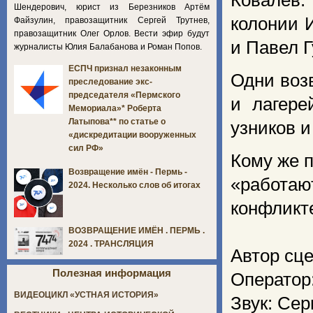
Ковалёв
Шендерович, юрист из Березников Артём
колонии 
Файзулин, правозащитник Сергей Трутнев,
правозащитник Олег Орлов. Вести эфир будут
и Павел 
журналисты Юлия Балабанова и Роман Попов.
ЕСПЧ признал незаконным
Одни воз
преследование экс-
председателя «Пермского
и лагере
Мемориала»* Роберта
Латыпова** по статье о
узников и
«дискредитации вооруженных
сил РФ»
Кому же 
Возвращение имён - Пермь -
«работаю
2024. Несколько слов об итогах
конфликт
ВОЗВРАЩЕНИЕ ИМЁН . ПЕРМЬ .
2024 . ТРАНСЛЯЦИЯ
Автор сце
Полезная информация
Оператор
ВИДЕОЦИКЛ «УСТНАЯ ИСТОРИЯ»
Звук: Сер