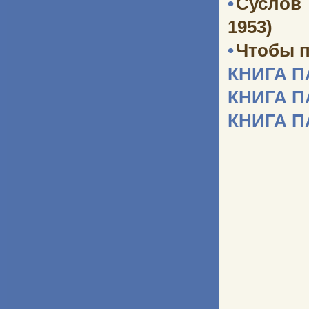
•
Суслов
1953)
•
Чтобы п
КНИГА 
КНИГА 
КНИГА 