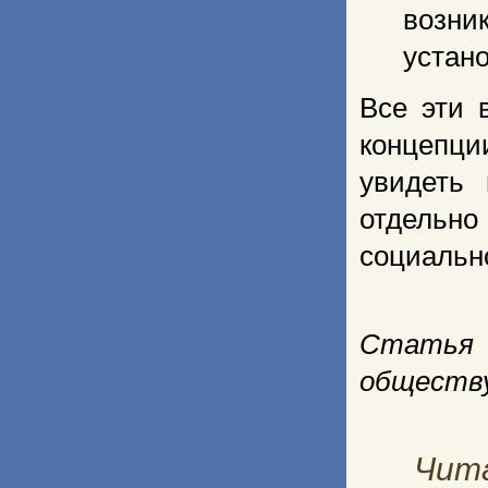
возни
устан
Все эти 
концепци
увидеть
отдельно
социально
Статья 
обществу
Чит