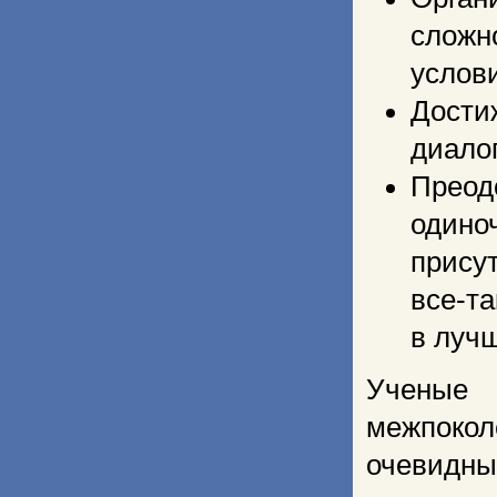
сложн
услов
Дости
диалог
Преод
один
прису
все-т
в луч
Ученые 
межпоко
очевидны