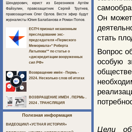
Шендерович, юрист из Березников Артём
самообра
Файзулин, правозащитник Сергей Трутнев,
правозащитник Олег Орлов. Вести эфир будут
Он может
журналисты Юлия Балабанова и Роман Попов.
деятельн
ЕСПЧ признал незаконным
преследование экс-
стать пл
председателя «Пермского
Мемориала»* Роберта
Вопрос о
Латыпова** по статье о
«дискредитации вооруженных
особую з
сил РФ»
обществе
Возвращение имён - Пермь -
2024. Несколько слов об итогах
необходи
реализа
ВОЗВРАЩЕНИЕ ИМЁН . ПЕРМЬ .
потребнос
2024 . ТРАНСЛЯЦИЯ
Полезная информация
ВИДЕОЦИКЛ «УСТНАЯ ИСТОРИЯ»
Цели об