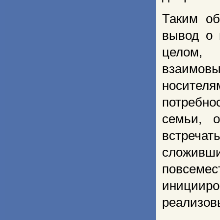
Таким об
вывод о 
целом, 
взаимов
носител
потребно
семьи, о
встречат
сложивш
повсеме
инициир
реализовы