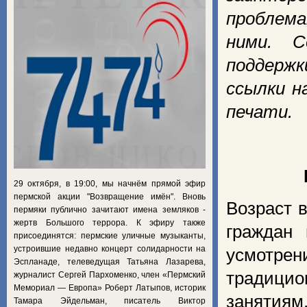
проблем
ними. С
поддержк
ссылки н
печати.
29 октября, в 19:00, мы начнём прямой эфир
пермской акции "Возвращение имён". Вновь
Возраст 
пермяки публично зачитают имена земляков -
жертв Большого террора. К эфиру также
граждан
присоединятся: пермские уличные музыканты,
устроившие недавно концерт солидарности на
усмотрен
Эспланаде, телеведущая Татьяна Лазарева,
традици
журналист Сергей Пархоменко, член «Пермский
Мемориал — Европа» Роберт Латыпов, историк
занятия
Тамара Эйдельман, писатель Виктор