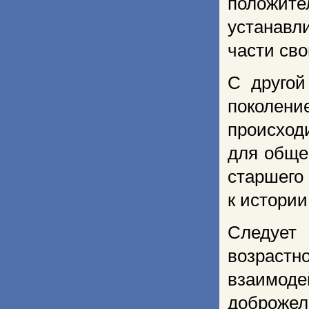
положите
устанавл
части сво
С другой
поколен
происход
для обще
старшего
к истори
Следует
возраст
взаимод
доброжел