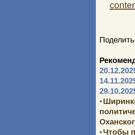
conte
Поделить
Рекомен
20.12.202
14.11.202
29.10.202
•
Ширинк
политич
Оханског
•
Чтобы п