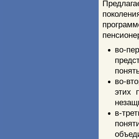
Предлага
поколени
программ
пенсионе
во-пе
предс
понять
во-вт
этих 
незащ
в-тре
понят
объед