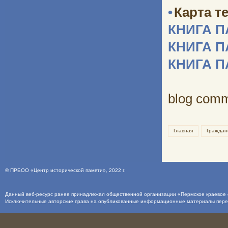
•
Карта т
КНИГА 
КНИГА 
КНИГА 
blog com
Главная
Граждан
©
ПРБОО «Центр исторической памяти»
, 2022 г.
Данный веб-ресурс ранее принадлежал общественной организации «Пермское краевое о
Исключительные авторские права на опубликованные информационные материалы пер