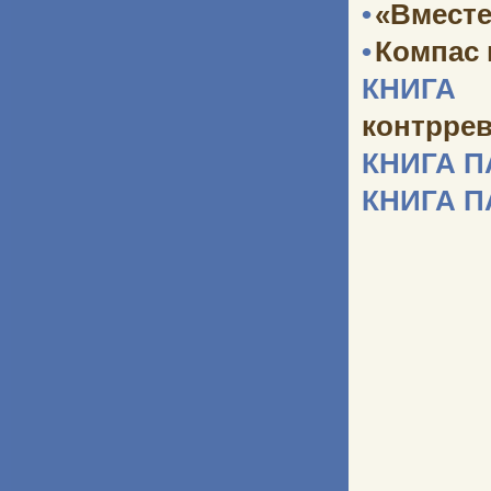
•
«Вместе
•
Компас
КНИГА 
контрре
КНИГА 
КНИГА 