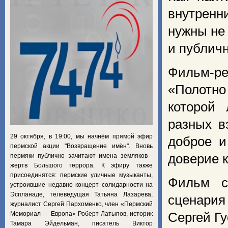
внутренн
нужны не
и публич
Фильм-ре
«Полотн
которой 
разных в
29 октября, в 19:00, мы начнём прямой эфир
доброе и
пермской акции "Возвращение имён". Вновь
доверие к
пермяки публично зачитают имена земляков -
жертв Большого террора. К эфиру также
присоединятся: пермские уличные музыканты,
Фильм с
устроившие недавно концерт солидарности на
Эспланаде, телеведущая Татьяна Лазарева,
сценария
журналист Сергей Пархоменко, член «Пермский
Мемориал — Европа» Роберт Латыпов, историк
Сергей Гу
Тамара Эйдельман, писатель Виктор