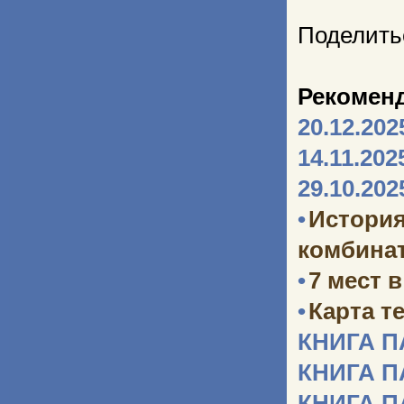
Поделить
Рекомен
20.12.202
14.11.202
29.10.202
•
Истори
комбината
•
7 мест 
•
Карта т
КНИГА 
КНИГА 
КНИГА 