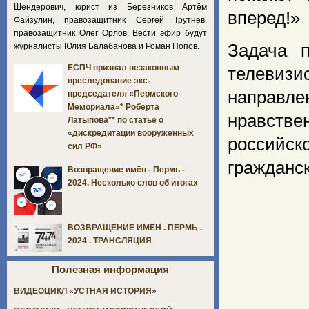
Шендерович, юрист из Березников Артём
вперед!»
Файзулин, правозащитник Сергей Трутнев,
правозащитник Олег Орлов. Вести эфир будут
Задача 
журналисты Юлия Балабанова и Роман Попов.
ЕСПЧ признал незаконным
телевизи
преследование экс-
направл
председателя «Пермского
Мемориала»* Роберта
нравств
Латыпова** по статье о
«дискредитации вооруженных
российск
сил РФ»
гражданс
Возвращение имён - Пермь -
2024. Несколько слов об итогах
ВОЗВРАЩЕНИЕ ИМЁН . ПЕРМЬ .
2024 . ТРАНСЛЯЦИЯ
Полезная информация
ВИДЕОЦИКЛ «УСТНАЯ ИСТОРИЯ»