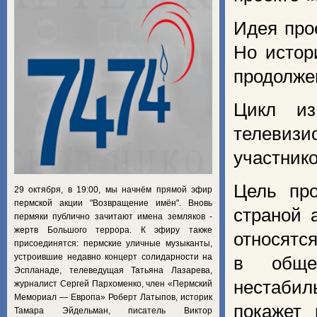
Идея про
Но истор
продолже
Цикл из
телевиз
участнико
Цель про
29 октября, в 19:00, мы начнём прямой эфир
пермской акции "Возвращение имён". Вновь
страной 
пермяки публично зачитают имена земляков -
жертв Большого террора. К эфиру также
относятся
присоединятся: пермские уличные музыканты,
устроившие недавно концерт солидарности на
в общес
Эспланаде, телеведущая Татьяна Лазарева,
нестабил
журналист Сергей Пархоменко, член «Пермский
Мемориал — Европа» Роберт Латыпов, историк
покажет 
Тамара Эйдельман, писатель Виктор