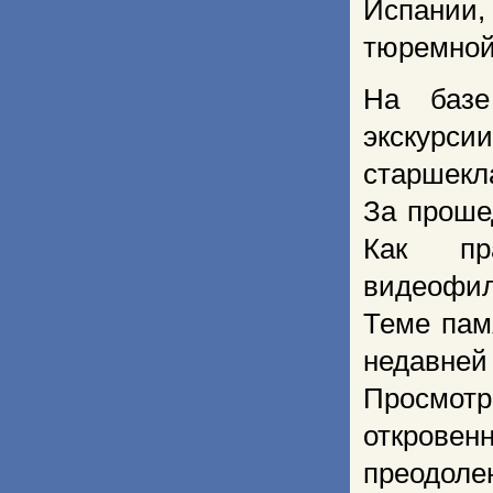
Испании
тюремной 
На базе
экскур
старшекл
За проше
Как пра
видеофил
Теме пам
недавней
Просмотр
открове
преодол