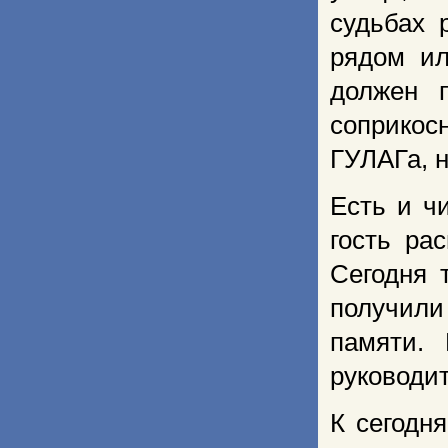
судьбах 
рядом ил
должен п
соприкос
ГУЛАГа, н
Есть и ч
гость ра
Сегодня 
получили
памяти.
руководит
К сегодн