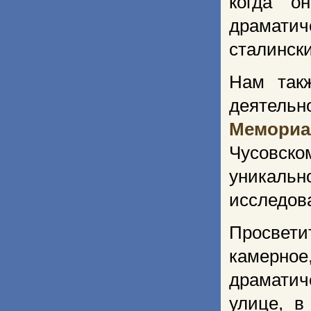
когда о
драматич
сталинск
Нам так
деятель
Мемори
Чусовско
уникаль
исследова
Просвет
камерное
драматич
улице, в