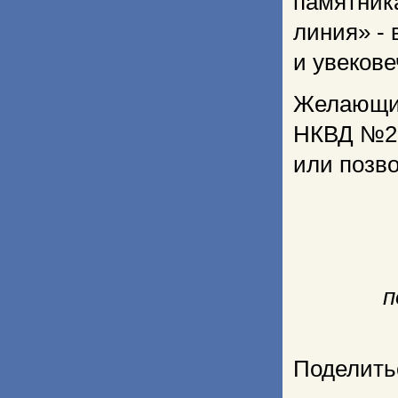
памятник
линия» -
и увекове
Желающие
НКВД №2»
или позво
п
Поделить