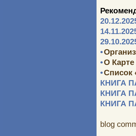
Рекомен
20.12.202
14.11.202
29.10.202
•
Организ
•
О Карте
•
Список 
КНИГА 
КНИГА 
КНИГА 
blog com