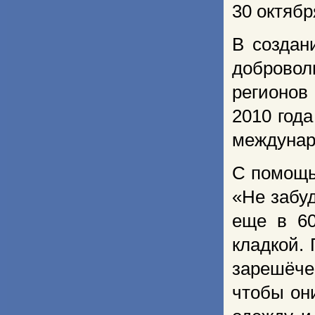
30 октябр
В создан
добровол
регионов
2010 год
междунар
С помощь
«Не забу
еще в 60
кладкой.
зарешёче
чтобы он