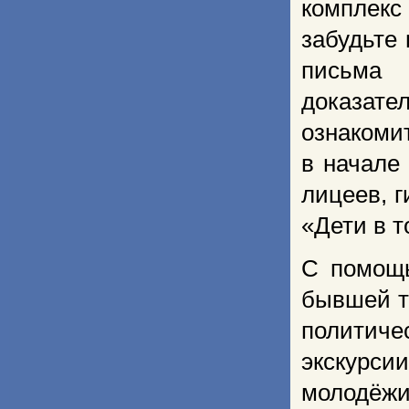
комплек
забудьте
письма
доказат
ознакоми
в начале
лицеев, г
«Дети в 
С помощь
бывшей т
политич
экскурси
молодёжи