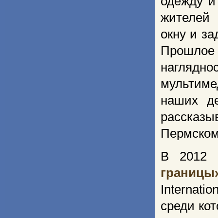
одежду и
жителей 
окну и з
Прошлое 
наглядн
мультиме
наших де
рассказ
Пермском
В 2012 
границы
Internat
среди ко