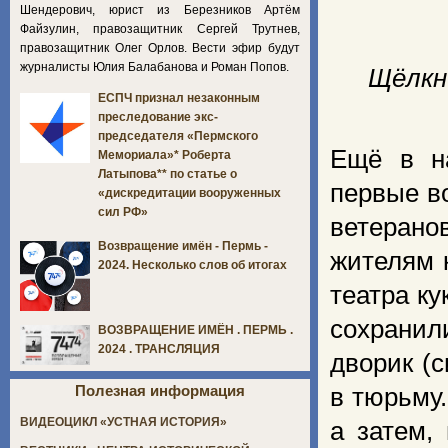
Шендерович, юрист из Березников Артём
Файзулин, правозащитник Сергей Трутнев,
правозащитник Олег Орлов. Вести эфир будут
журналисты Юлия Балабанова и Роман Попов.
Щёлкн
ЕСПЧ признал незаконным
преследование экс-
председателя «Пермского
Ещё в н
Мемориала»* Роберта
Латыпова** по статье о
первые в
«дискредитации вооруженных
сил РФ»
ветерано
Возвращение имён - Пермь -
жителям 
2024. Несколько слов об итогах
театра ку
сохрани
ВОЗВРАЩЕНИЕ ИМЁН . ПЕРМЬ .
2024 . ТРАНСЛЯЦИЯ
дворик (
Полезная информация
в тюрьму.
ВИДЕОЦИКЛ «УСТНАЯ ИСТОРИЯ»
а затем,