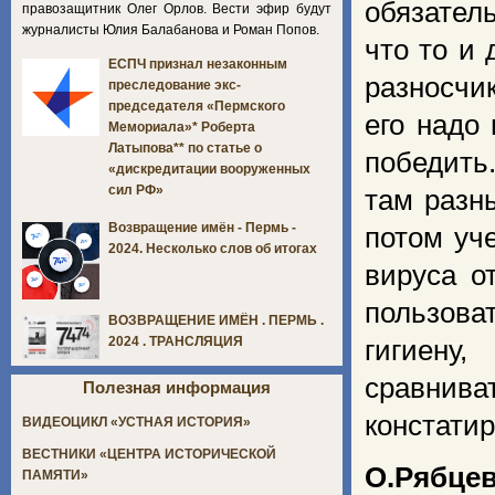
обязател
правозащитник Олег Орлов. Вести эфир будут
журналисты Юлия Балабанова и Роман Попов.
что то и 
ЕСПЧ признал незаконным
разносчи
преследование экс-
председателя «Пермского
его надо
Мемориала»* Роберта
Латыпова** по статье о
победить.
«дискредитации вооруженных
сил РФ»
там разн
Возвращение имён - Пермь -
потом уч
2024. Несколько слов об итогах
вируса о
пользова
ВОЗВРАЩЕНИЕ ИМЁН . ПЕРМЬ .
2024 . ТРАНСЛЯЦИЯ
гигиену
сравнив
Полезная информация
констатир
ВИДЕОЦИКЛ «УСТНАЯ ИСТОРИЯ»
ВЕСТНИКИ «ЦЕНТРА ИСТОРИЧЕСКОЙ
О.Рябце
ПАМЯТИ»