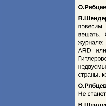
О.Рябце
В.Шенде
повесим
вешать. 
журнале; 
ARD или
Гитлеров
недвусмы
страны, к
О.Рябце
Не стане
В.Шенде