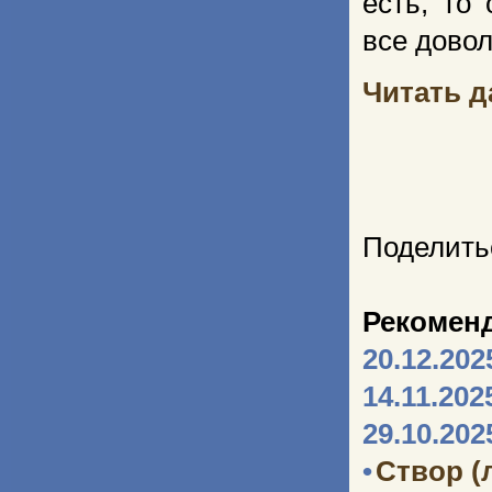
есть, то
все довол
Читать да
Поделить
Рекомен
20.12.202
14.11.202
29.10.202
•
Створ (