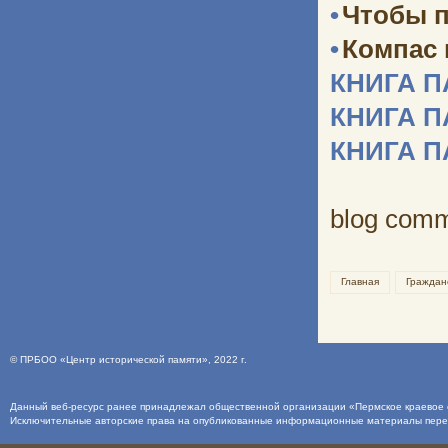
•
Чтобы п
•
Компас
КНИГА 
КНИГА 
КНИГА 
blog com
Главная
Граждан
©
ПРБОО «Центр исторической памяти»
, 2022 г.
Данный веб-ресурс ранее принадлежал общественной организации «Пермское краевое о
Исключительные авторские права на опубликованные информационные материалы пер