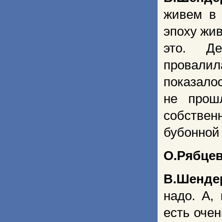
живем в 
эпоху жи
это. Де
провалил
показалос
не прош
собствен
бубонной
О.Рябце
В.Шенде
надо. А,
есть очен