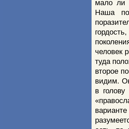
мало ли 
Наша по
поразител
гордость,
поколени
человек р
туда поло
второе п
видим. Он
в голову
«правос
варианте 
разумеет