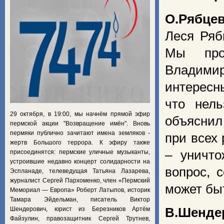
О.Рябце
Леся Ряб
Мы про
Владим
интересн
что нел
29 октября, в 19:00, мы начнём прямой эфир
объяснил
пермской акции "Возвращение имён". Вновь
пермяки публично зачитают имена земляков -
при всех 
жертв Большого террора. К эфиру также
– уничто
присоединятся: пермские уличные музыканты,
устроившие недавно концерт солидарности на
вопрос, 
Эспланаде, телеведущая Татьяна Лазарева,
журналист Сергей Пархоменко, член «Пермский
может бы
Мемориал — Европа» Роберт Латыпов, историк
Тамара Эйдельман, писатель Виктор
Шендерович, юрист из Березников Артём
В.Шенде
Файзулин, правозащитник Сергей Трутнев,