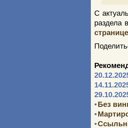
С актуал
раздела 
страниц
Поделить
Рекомен
20.12.202
14.11.202
29.10.202
•
Без ви
•
Мартир
•
Ссыльн