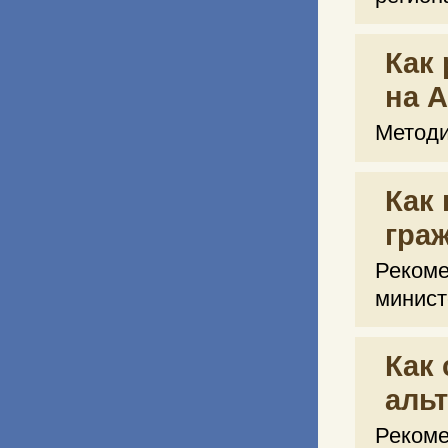
Как
на 
Методи
Как
гра
Реком
минист
Как 
аль
Рекоме