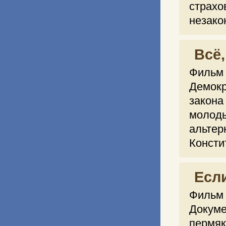
страх
незако
Всё,
Фильм 
Демок
закона
молод
альтер
Констит
Есл
Фильм 2
Докум
пермяк