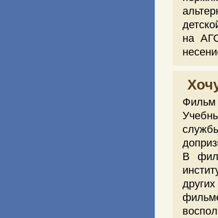
альте
детско
на АГС
несени
Хоч
Фильм 
Учебн
службы
доприз
В фил
инстит
других
фильм
воспол