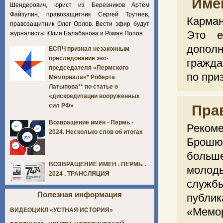
Име
Шендерович, юрист из Березников Артём
Файзулин, правозащитник Сергей Трутнев,
Карман
правозащитник Олег Орлов. Вести эфир будут
Это е
журналисты Юлия Балабанова и Роман Попов.
дополн
ЕСПЧ признал незаконным
преследование экс-
гражда
председателя «Пермского
по при
Мемориала»* Роберта
Латыпова** по статье о
«дискредитации вооруженных
сил РФ»
Пра
Возвращение имён - Пермь -
Рекоме
2024. Несколько слов об итогах
Брошюр
больш
ВОЗВРАЩЕНИЕ ИМЁН . ПЕРМЬ .
молод
2024 . ТРАНСЛЯЦИЯ
служб
Полезная информация
публи
«Мемор
ВИДЕОЦИКЛ «УСТНАЯ ИСТОРИЯ»