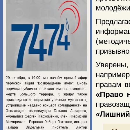
молодёжи
Предла
информац
(методи
призывно
Уверены,
например
29 октября, в 19:00, мы начнём прямой эфир
правам 
пермской акции "Возвращение имён". Вновь
пермяки публично зачитают имена земляков -
«Право 
жертв Большого террора. К эфиру также
присоединятся: пермские уличные музыканты,
правоза
устроившие недавно концерт солидарности на
Эспланаде, телеведущая Татьяна Лазарева,
«Лишний
журналист Сергей Пархоменко, член «Пермский
Мемориал — Европа» Роберт Латыпов, историк
Тамара Эйдельман, писатель Виктор