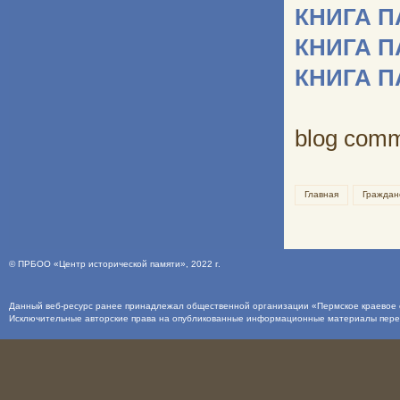
КНИГА 
КНИГА 
КНИГА 
blog com
Главная
Граждан
©
ПРБОО «Центр исторической памяти»
, 2022 г.
Данный веб-ресурс ранее принадлежал общественной организации «Пермское краевое о
Исключительные авторские права на опубликованные информационные материалы пер