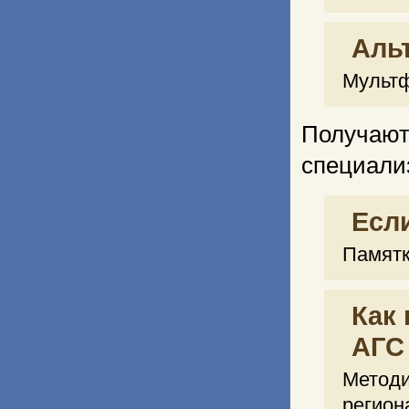
Аль
Мультф
Получ
специали
Есл
Памятк
Как
АГС
Метод
регион