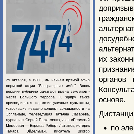
допризыв
гражданс
альтерна
досуде
альтерна
их закон
признани
органов 
29 октября, в 19:00, мы начнём прямой эфир
пермской акции "Возвращение имён". Вновь
Консульт
пермяки публично зачитают имена земляков -
жертв Большого террора. К эфиру также
основе.
присоединятся: пермские уличные музыканты,
устроившие недавно концерт солидарности на
Дистанци
Эспланаде, телеведущая Татьяна Лазарева,
журналист Сергей Пархоменко, член «Пермский
Мемориал — Европа» Роберт Латыпов, историк
по эле
Тамара Эйдельман, писатель Виктор