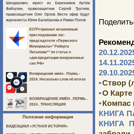
Шендерович, юрист из Березников Артём
Файзулин, правозащитник Сергей Трутнев,
правозащитник Олег Орлов. Вести эфир будут
Поделить
журналисты Юлия Балабанова и Роман Попов.
ЕСПЧ признал незаконным
преследование экс-
Рекомен
председателя «Пермского
Мемориала»* Роберта
20.12.202
Латыпова** по статье о
«дискредитации вооруженных
14.11.202
сил РФ»
29.10.202
Возвращение имён - Пермь -
2024. Несколько слов об итогах
•
Створ (
•
О Карте
ВОЗВРАЩЕНИЕ ИМЁН . ПЕРМЬ .
•
Компас
2024 . ТРАНСЛЯЦИЯ
КНИГА 
Полезная информация
КНИГА 
ВИДЕОЦИКЛ «УСТНАЯ ИСТОРИЯ»
забрали