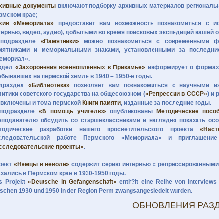
хивные документы
включают подборку архивных материалов регионально
рмском крае;
хив «Мемориала»
предоставит вам возможность познакомиться с ис
тервью, видео, аудио), добытыми во время поисковых экспедиций нашей о
подразделе
«Памятники»
можно познакомиться с современными фо
мятниками и мемориальными знаками, установленными за последни
емориал».
здел
«Захоронения военнопленных в Прикамье»
информирует о формах 
ебывавших на пермской земле в 1940 – 1950-е годы.
драздел
«Библиотека»
позволяет вам познакомиться с научными из
литики советского государства на общесоюзном (
«Репрессии в СССР»
) и
 включены и тома пермской
Книги памяти
, изданные за последние годы.
подразделе
«В помощь учителю»
опубликованы
Методические посо
еподавателю обсудить со старшеклассниками и наглядно показать осо
тодические разработки нашего просветительского проекта
«Наст
следовательской работе Пермского «Мемориала» и приглашен
сследовательские проекты»
.
оект
«Немцы в неволе»
содержит серию интервью с репрессированными 
азались в Пермском крае в 1930-1950 годы.
s Projekt
«Deutsche in Gefangenschaft»
enth?lt eine Reihe von Interviews
ischen 1930 und 1950 in der Region Perm zwangsangesiedelt wurden.
ОБНОВЛЕНИЯ РАЗ