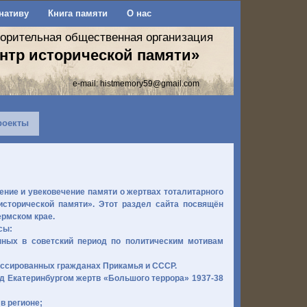
нативу
Книга памяти
О нас
ворительная общественная организация
нтр исторической памяти»
e-mail:
histmemory59@gmail.com
роекты
ние и увековечение памяти о жертвах тоталитарного
сторической памяти». Этот раздел сайта посвящён
ермском крае.
сы:
нных в советский период по политическим мотивам
ессированных гражданах Прикамья и СССР.
д Екатеринбургом жертв «Большого террора» 1937-38
в регионе;