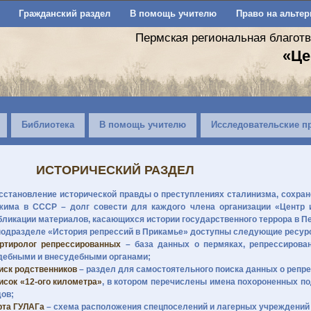
Гражданский раздел
В помощь учителю
Право на альтер
Пермская региональная благот
«Це
Библиотека
В помощь учителю
Исследовательские п
ИСТОРИЧЕСКИЙ РАЗДЕЛ
сстановление исторической правды о преступлениях сталинизма, сохране
жима в СССР – долг совести для каждого члена организации «Центр и
бликации материалов, касающихся истории государственного террора в П
подразделе «История репрессий в Прикамье» доступны следующие ресур
ртиролог репрессированных
– база данных о пермяках, репрессирова
дебными и внесудебными органами;
иск родственников
– раздел для самостоятельного поиска данных о репр
исок «12-ого километра»
, в котором перечислены имена похороненных по
дов;
рта ГУЛАГа
– схема расположения спецпоселений и лагерных учреждений 