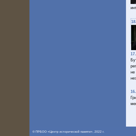
ин
18
17
Бу
ре
не
не
16
Гр
ме
©
ПРБОО «Центр исторической памяти»
, 2022 г.