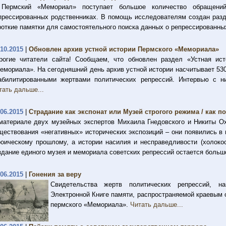
Пермский «Мемориал» поступает большое количество обращен
прессированных родственниках. В помощь исследователям создан разд
роткие памятки для самостоятельного поиска данных о репрессированн
.10.2015
|
Обновлен архив устной истории Пермского «Мемориала»
рогие читатели сайта! Сообщаем, что обновлен раздел «Устная ис
емориала». На сегодняшний день архив устной истории насчитывает 53
абилитированными жертвами политических репрессий. Интервью с н
тать дальше...
.06.2015
|
Страдание как экспонат или Музей строгого режима / как 
материале двух музейных экспертов Михаила Гнедовского и Никиты Ох
ществования «негативных» исторических экспозиций – они появились в
роическому прошлому, а истории насилия и несправедливости (холокос
здание единого музея и мемориала советских репрессий остается боль
.06.2015
|
Гонения за веру
Свидетельства жертв политических репрессий, н
Электронной Книге памяти, распространяемой краевым 
пермского «Мемориала».
Читать дальше...