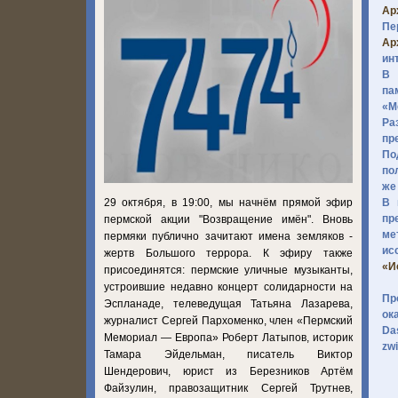
Ар
Пе
Ар
ин
В 
па
«М
Ра
пр
По
по
же
29 октября, в 19:00, мы начнём прямой эфир
В 
пр
пермской акции "Возвращение имён". Вновь
ме
пермяки публично зачитают имена земляков -
ис
жертв Большого террора. К эфиру также
«И
присоединятся: пермские уличные музыканты,
устроившие недавно концерт солидарности на
Пр
Эспланаде, телеведущая Татьяна Лазарева,
ок
журналист Сергей Пархоменко, член «Пермский
Da
Мемориал — Европа» Роберт Латыпов, историк
zw
Тамара Эйдельман, писатель Виктор
Шендерович, юрист из Березников Артём
Файзулин, правозащитник Сергей Трутнев,