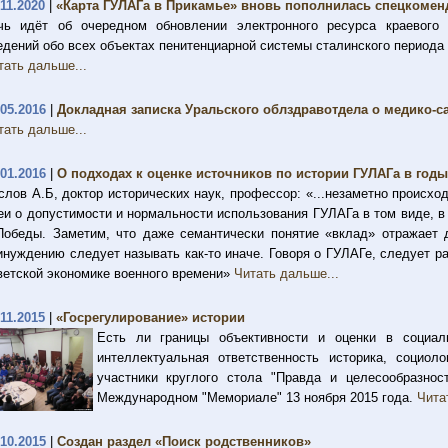
.11.2020
|
«Карта ГУЛАГа в Прикамье» вновь пополнилась спецкомен
чь идёт об очередном обновлении электронного ресурса краевого
едений обо всех объектах пенитенциарной системы сталинского периода
тать дальше...
.05.2016
|
Докладная записка Уральского облздравотдела о медико-с
тать дальше...
.01.2016
|
О подходах к оценке источников по истории ГУЛАГа в год
слов А.Б, доктор исторических наук, профессор: «...незаметно происхо
еи о допустимости и нормальности использования ГУЛАГа в том виде, в
Победы. Заметим, что даже семантически понятие «вклад» отражает 
инуждению следует называть как-то иначе. Говоря о ГУЛАГе, следует ра
ветской экономике военного времени»
Читать дальше...
.11.2015
|
«Госрегулирование» истории
Есть ли границы объективности и оценки в социал
интеллектуальная ответственность историка, социо
участники круглого стола "Правда и целесообразнос
Международном "Мемориале" 13 ноября 2015 года.
Чита
.10.2015
|
Создан раздел «Поиск родственников»