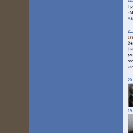
22
Пр
«М
ма
21
ст
Ве
Ни
эм
го
ка
20
19