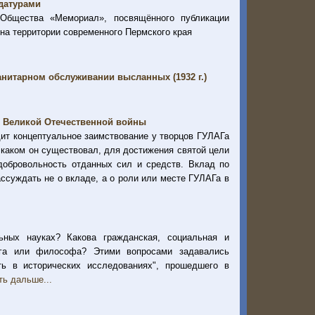
датурами
 Общества «Мемориал», посвящённого публикации
 на территории современного Пермского края
анитарном обслуживании высланных (1932 г.)
ы Великой Отечественной войны
дит концептуальное заимствование у творцов ГУЛАГа
 каком он существовал, для достижения святой цели
добровольность отданных сил и средств. Вклад по
ссуждать не о вкладе, а о роли или месте ГУЛАГа в
ьных науках? Какова гражданская, социальная и
лога или философа? Этими вопросами задавались
ть в исторических исследованиях", прошедшего в
ть дальше...