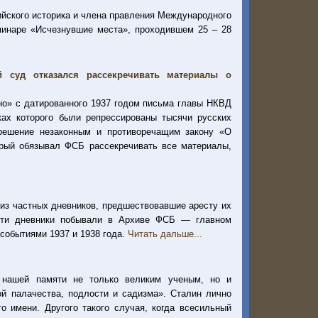
йского историка и члена правления Международного
инаре «Исчезнувшие места», проходившем 25 – 28
 суд отказался рассекречивать материалы о
но» с датированного 1937 годом письма главы НКВД
ках которого были репрессированы тысячи русских
о решение незаконным и противоречащим закону «О
торый обязывал ФСБ рассекречивать все материалы,
из частных дневников, предшествовавшие аресту их
эти дневники побывали в Архиве ФСБ — главном
 событиями 1937 и 1938 года.
Читать дальше...
 нашей памяти не только великим ученым, но и
й палачества, подлости и садизма». Сталин лично
 имени. Другого такого случая, когда всесильный