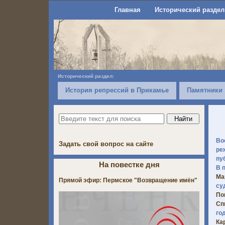
Главная
Исторический раздел
Исторический раздел:
История репрессий в Прикамье
Памятники
Во
Задать свой вопрос на сайте
ре
пу
На повестке дня
В 
Ма
Прямой эфир: Пермское "Возвращение имён"
су
По
Сп
го
Ка