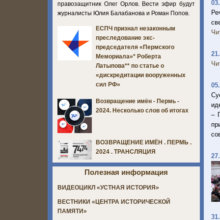
03
правозащитник Олег Орлов. Вести эфир будут
Ре
журналисты Юлия Балабанова и Роман Попов.
св
ЕСПЧ признал незаконным
Чи
преследование экс-
председателя «Пермского
21
Мемориала»* Роберта
Чи
Латыпова** по статье о
«дискредитации вооруженных
сил РФ»
05
Су
Возвращение имён - Пермь -
ид
2024. Несколько слов об итогах
– 
пр
со
ВОЗВРАЩЕНИЕ ИМЁН . ПЕРМЬ .
2024 . ТРАНСЛЯЦИЯ
27
Полезная информация
ВИДЕОЦИКЛ «УСТНАЯ ИСТОРИЯ»
ВЕСТНИКИ «ЦЕНТРА ИСТОРИЧЕСКОЙ
ПАМЯТИ»
31