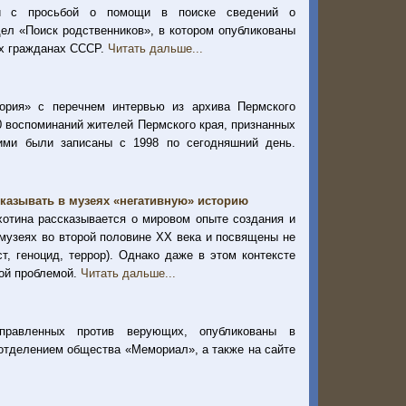
ий с просьбой о помощи в поиске сведений о
ел «Поиск родственников», в котором опубликованы
ых гражданах СССР.
Читать дальше...
тория» с перечнем интервью из архива Пермского
0 воспоминаний жителей Пермского края, признанных
ими были записаны с 1998 по сегодняшний день.
показывать в музеях «негативную» историю
отина рассказывается о мировом опыте создания и
 музеях во второй половине XX века и посвящены не
т, геноцид, террор). Однако даже в этом контексте
шой проблемой.
Читать дальше...
аправленных против верующих, опубликованы в
отделением общества «Мемориал», а также на сайте