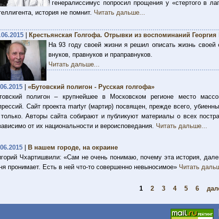
генералиссимус попросил прощения у «стертого в лаг
теллигента, история не помнит.
Читать дальше...
.06.2015
|
Крестьянская Голгофа. Отрывки из воспоминаний Георги
На 93 году своей жизни я решил описать жизнь своей 
внуков, правнуков и праправнуков.
Читать дальше...
.06.2015
|
«Бутовский полигон - Русская голгофа»
товский полигон – крупнейшее в Московском регионе место массо
прессий. Сайт проекта martyr (мартир) посвящен, прежде всего, убиенн
 только. Авторы сайта собирают и публикуют материалы о всех постр
зависимо от их национальности и вероисповедания.
Читать дальше...
.06.2015
|
В нашем городе, на окраине
игорий Чхартишвили: «Сам не очень понимаю, почему эта история, дале
ня пронимает. Есть в ней что-то совершенно невыносимое»
Читать дальш
1
2
3
4
5
6
дал