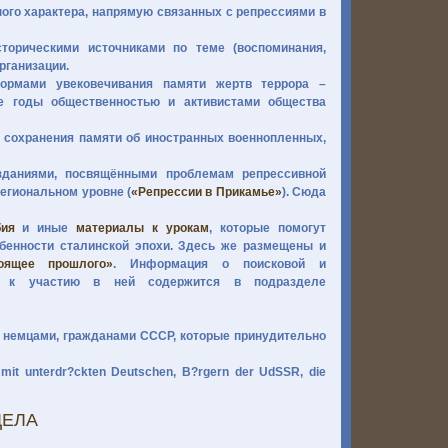
го характера, напрямую связанных с репрессиями в
торическими источниками по теме (воспоминания,
рганизации.
рмами увековечивания памяти жертв террора –
е годы общественностью и активистами общества
сохранения памяти об иностранных военнопленных,
даниями, посвящёнными проблемам репрессивной
 региональном уровне (
«Репрессии в Прикамье»
). Сюда
бия
и иные
материалы к урокам
, которые помогут
бенности сталинской эпохи. Здесь же размещены и
оящее прошлого»
. Информация о поисковой и
ие к участию в ней содержится в подразделе
немцами, гражданами СССР, которые принудительно
 mit unterdr?ckten Deutschen, B?rgern der UdSSR, die
ДЕЛА