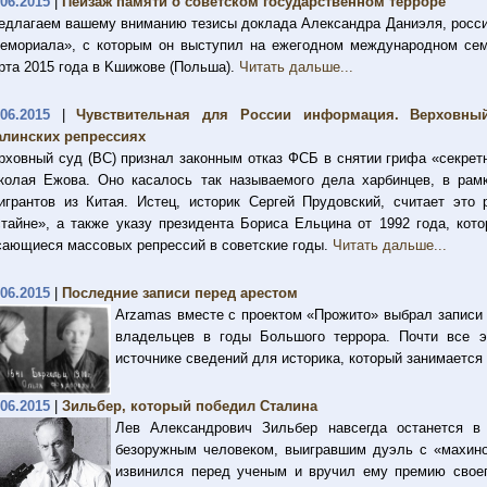
.06.2015
|
Пейзаж памяти о советском государственном терроре
едлагаем вашему вниманию тезисы доклада Александра Даниэля, росси
емориала», с которым он выступил на ежегодном международном сем
рта 2015 года в Kшижове (Польша).
Читать дальше...
.06.2015
|
Чувствительная для России информация. Верховный
алинских репрессиях
рховный суд (ВС) признал законным отказ ФСБ в снятии грифа «секрет
колая Ежова. Оно касалось так называемого дела харбинцев, в рам
игрантов из Китая. Истец, историк Сергей Прудовский, считает эт
стайне», а также указу президента Бориса Ельцина от 1992 года, ко
сающиеся массовых репрессий в советские годы.
Читать дальше...
.06.2015
|
Последние записи перед арестом
Arzamas вместе с проектом «Прожито» выбрал записи 
владельцев в годы Большого террора. Почти все 
источнике сведений для историка, который занимается
.06.2015
|
Зильбер, который победил Сталина
Лев Александрович Зильбер навсегда останется в
безоружным человеком, выигравшим дуэль с «махино
извинился перед ученым и вручил ему премию своего