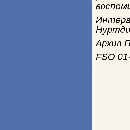
воспом
Интерв
Нуртди
Архив П
FSO 01-