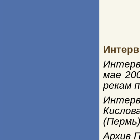
Интерв
Интерв
мае 20
рекам 
Интерв
Кислов
(Пермь)
Архив П