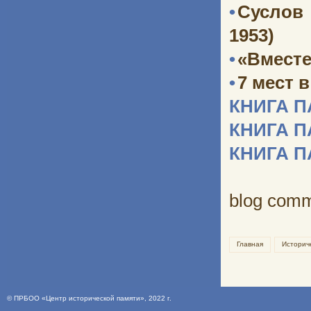
•
Суслов
1953)
•
«Вместе
•
7 мест 
КНИГА 
КНИГА 
КНИГА 
blog com
Главная
Историч
©
ПРБОО «Центр исторической памяти»
, 2022 г.