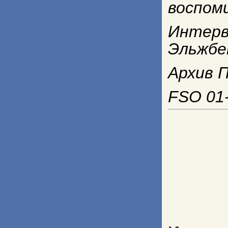
воспом
Интерв
Эльжбе
Архив П
FSO 01-