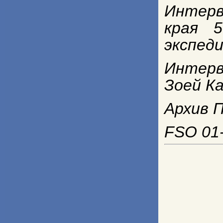
Интерв
края 
экспед
Интерв
Зоей К
Архив П
FSO 01-