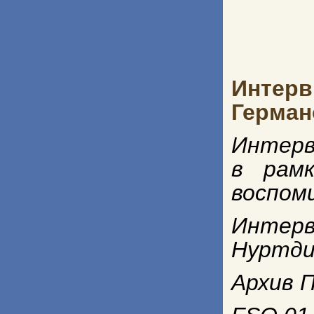
Интер
Герман
Интерв
в рамк
воспом
Интерв
Нуртди
Архив П