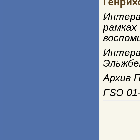
Генрих
Интерв
рамках
воспом
Интерв
Эльжбе
Архив П
FSO 01-