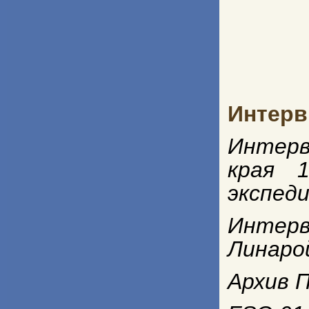
Интерв
Интерв
края 
экспед
Интер
Линаро
Архив П