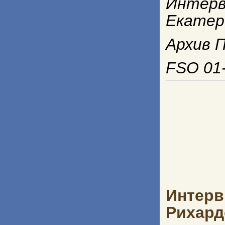
Интер
Екатер
Архив П
FSO 01-
Интер
Рихард