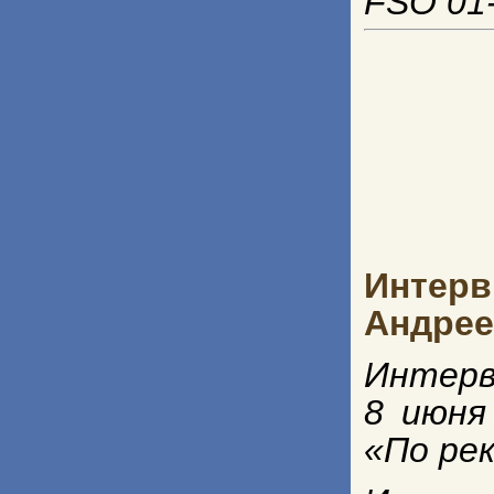
FSO 01-
Интер
Андре
Интерв
8 июня
«По ре