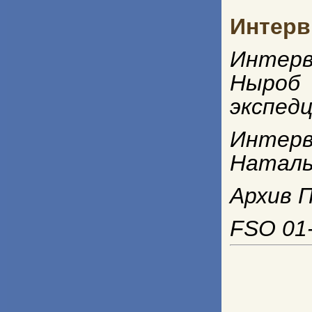
Интерв
Интерв
Ныроб
экспед
Интерв
Наталья
Архив П
FSO 01-