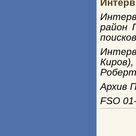
Интерв
Интерв
район 
поиско
Интер
Киров)
Роберто
Архив П
FSO 01-