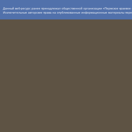
Данный веб-ресурс ранее принадлежал общественной организации «Пермское краевое о
Исключительные авторские права на опубликованные информационные материалы пер