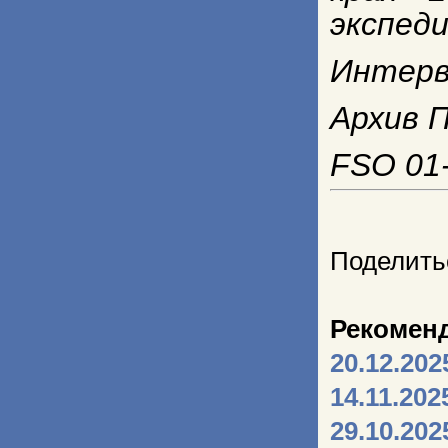
экспед
Интерв
Архив П
FSO 01-
Поделить
Рекомен
20.12.202
14.11.202
29.10.202