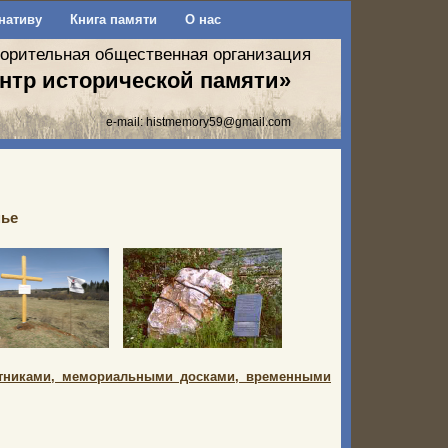
нативу
Книга памяти
О нас
ворительная общественная организация
нтр исторической памяти»
e-mail:
histmemory59@gmail.com
мье
тниками, мемориальными досками, временными