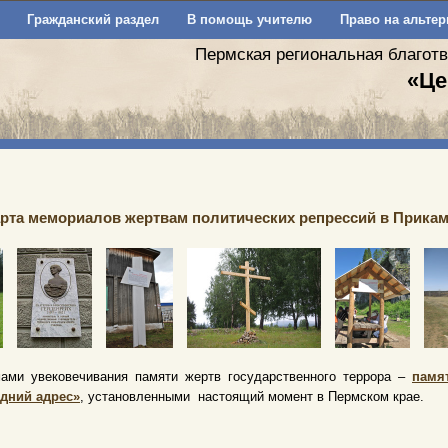
Гражданский раздел
В помощь учителю
Право на альтер
Пермская региональная благот
«Це
рта мемориалов жертвам политических репрессий в Прика
ами увековечивания памяти жертв государственного террора –
памя
дний адрес»
, установленными настоящий момент в Пермском крае.