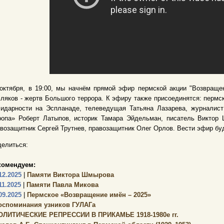
октября, в 19:00, мы начнём прямой эфир пермской акции "Возвраще
ляков - жертв Большого террора. К эфиру также присоединятся: пермс
лидарности на Эспланаде, телеведущая Татьяна Лазарева, журналис
ропа» Роберт Латыпов, историк Тамара Эйдельман, писатель Виктор 
возащитник Сергей Трутнев, правозащитник Олег Орлов. Вести эфир б
елиться:
комендуем:
12.2025
|
Памяти Виктора Шмырова
11.2025
|
Памяти Павла Микова
09.2025
|
Пермское «Возвращение имён – 2025»
оспоминания узников ГУЛАГа
ОЛИТИЧЕСКИЕ РЕПРЕССИИ В ПРИКАМЬЕ 1918-1980е гг.