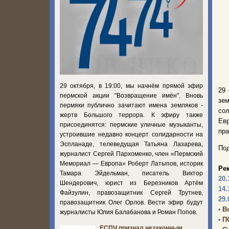
29 октября, в 19:00, мы начнём прямой эфир
29 
пермской акции "Возвращение имён". Вновь
зем
пермяки публично зачитают имена земляков -
со
жертв Большого террора. К эфиру также
Ев
присоединятся: пермские уличные музыканты,
пра
устроившие недавно концерт солидарности на
Эспланаде, телеведущая Татьяна Лазарева,
Под
журналист Сергей Пархоменко, член «Пермский
Мемориал — Европа» Роберт Латыпов, историк
Ре
Тамара Эйдельман, писатель Виктор
20.
Шендерович, юрист из Березников Артём
14.
Файзулин, правозащитник Сергей Трутнев,
29.
правозащитник Олег Орлов. Вести эфир будут
•
В
журналисты Юлия Балабанова и Роман Попов.
•
П
ЕСПЧ признал незаконным