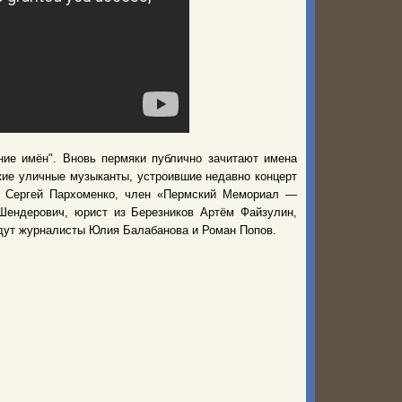
ние имён". Вновь пермяки публично зачитают имена
кие уличные музыканты, устроившие недавно концерт
т Сергей Пархоменко, член «Пермский Мемориал —
Шендерович, юрист из Березников Артём Файзулин,
удут журналисты Юлия Балабанова и Роман Попов.