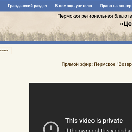
Гражданский раздел
В помощь учителю
Право на альтер
Пермская региональная благот
«Це
лавная
Прямой эфир: Пермское "Возвр