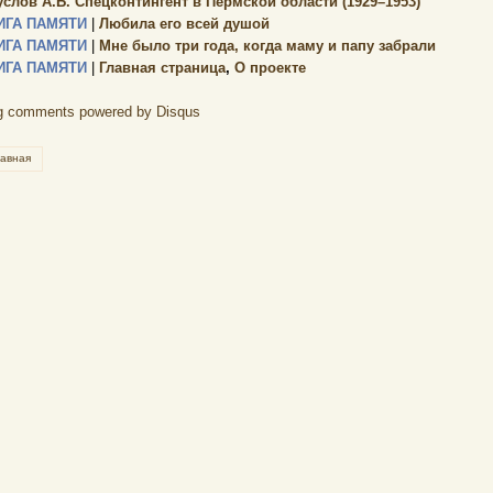
услов А.Б. Спецконтингент в Пермской области (1929–1953)
ИГА ПАМЯТИ
|
Любила его всей душой
ИГА ПАМЯТИ
|
Мне было три года, когда маму и папу забрали
ИГА ПАМЯТИ
|
Главная страница
,
О проекте
g comments powered by
Disqus
лавная