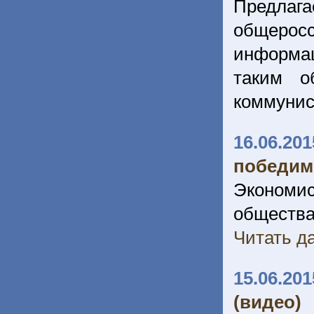
Предлага
общеросс
информац
таким о
коммунис
16.06.201
победим
Экономи
обществ
Читать да
15.06.201
(видео)