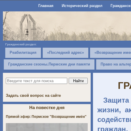
Главная
Исторический раздел
Гражданск
Гражданский раздел:
Реабилитация
«Последний адрес»
«Возвращение име
Гражданские сезоны.Пермские дни памяти
Право на альте
ГР
Задать свой вопрос на сайте
Защита
На повестке дня
жизни, а
Прямой эфир: Пермское "Возвращение имён"
содейств
граждан