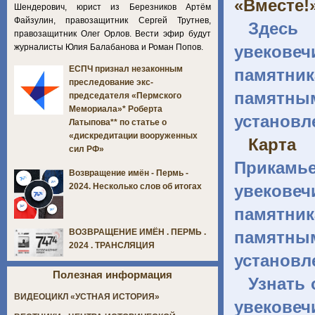
«Вместе!
Шендерович, юрист из Березников Артём
Файзулин, правозащитник Сергей Трутнев,
Здесь
правозащитник Олег Орлов. Вести эфир будут
журналисты Юлия Балабанова и Роман Попов.
увекове
ЕСПЧ признал незаконным
памятн
преследование экс-
памятным
председателя «Пермского
Мемориала»* Роберта
установл
Латыпова** по статье о
«дискредитации вооруженных
Карта 
сил РФ»
Прикамь
Возвращение имён - Пермь -
увекове
2024. Несколько слов об итогах
памятн
ВОЗВРАЩЕНИЕ ИМЁН . ПЕРМЬ .
памятным
2024 . ТРАНСЛЯЦИЯ
установл
Полезная информация
Узнать 
ВИДЕОЦИКЛ «УСТНАЯ ИСТОРИЯ»
увековеч