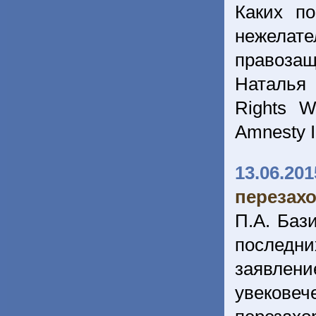
Каких п
нежела
правоза
Наталья
Rights W
Amnesty I
13.06.201
перезахо
П.А. Баз
последн
заявлени
увекове