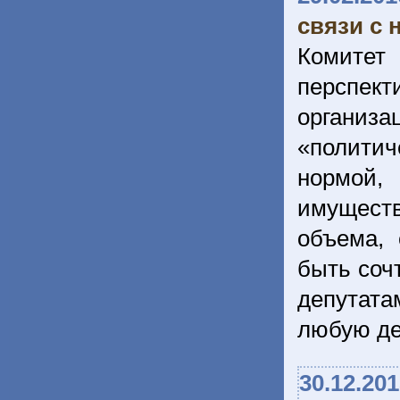
связи с 
Комитет
перспе
организа
«политич
нормой,
имуществ
объема, 
быть соч
депутата
любую д
30.12.20