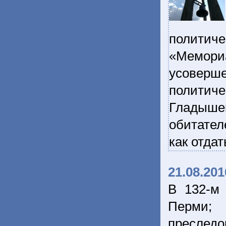
политиче
«Мемор
усовер
политич
Гладыше
обитател
как отда
21.08.201
В 132-м
Перми; 
преследо