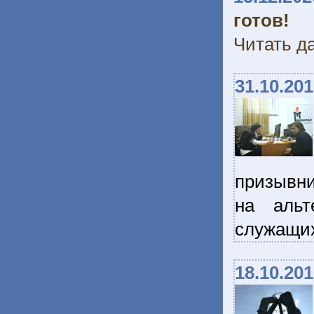
готов!
Читать да
31.10.20
призывни
на альт
служащи
18.10.20