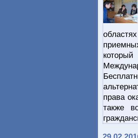
областя
приемны
который
Междунар
Бесплатн
альтерна
права ок
также в
гражданс
29.02.201