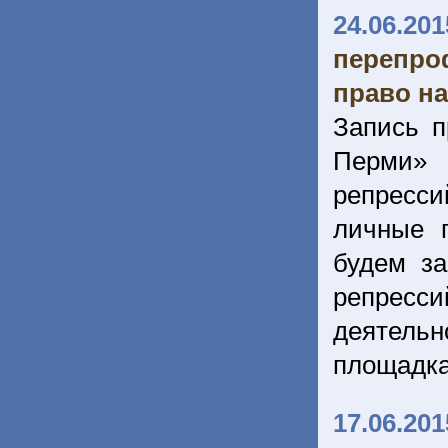
24.06.201
перепро
право на
Запись п
Перми» 
репресси
личные 
будем за
репресс
деятельн
площадк
17.06.201