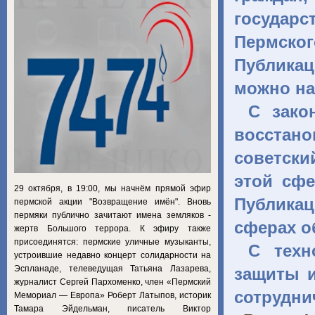
государ
Пермско
Публикац
можно на
С зако
восстан
советск
этой сфе
29 октября, в 19:00, мы начнём прямой эфир
Публикац
пермской акции "Возвращение имён". Вновь
пермяки публично зачитают имена земляков -
сферах о
жертв Большого террора. К эфиру также
присоединятся: пермские уличные музыканты,
С техн
устроившие недавно концерт солидарности на
Эспланаде, телеведущая Татьяна Лазарева,
защиты и
журналист Сергей Пархоменко, член «Пермский
сотрудн
Мемориал — Европа» Роберт Латыпов, историк
Тамара Эйдельман, писатель Виктор