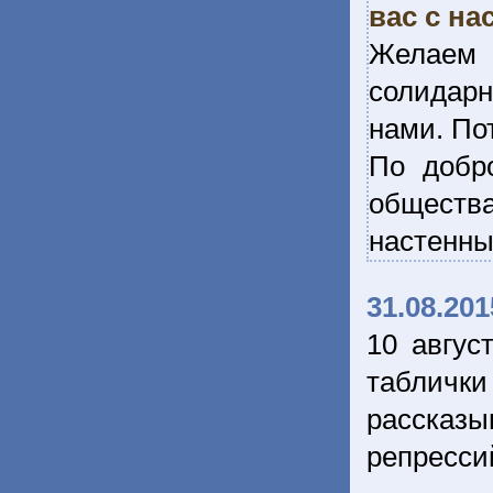
вас с н
Желаем 
солидарн
нами. По
По добр
обществ
настенны
31.08.201
10 авгус
табличк
рассказы
репресси