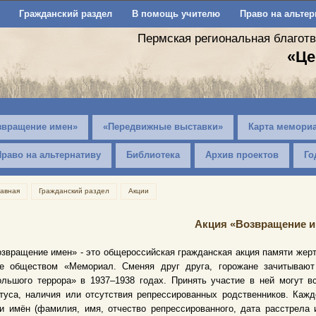
Гражданский раздел
В помощь учителю
Право на альтер
Пермская региональная благот
«Це
звращение имен»
«Передвижные выставки»
Карта мемори
Право на альтернативу
Библиотека
Архив проектов
Го
лавная
Гражданский раздел
Акции
Акция «Возвращение и
звращение имен» - это общероссийская гражданская акция памяти жерт
ае обществом «Мемориал.
Сменяя друг друга, горожане зачитывают
льшого террора» в 1937–1938 годах. Принять участие в ней могут в
туса, наличия или отсутствия репрессированных родственников. Каж
и имён (фамилия, имя, отчество репрессированного, дата расстрела 