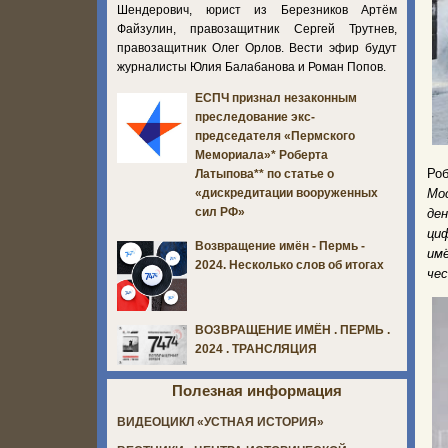
Шендерович, юрист из Березников Артём
Файзулин, правозащитник Сергей Трутнев,
правозащитник Олег Орлов. Вести эфир будут
журналисты Юлия Балабанова и Роман Попов.
ЕСПЧ признал незаконным
преследование экс-
председателя «Пермского
Мемориала»* Роберта
Ро
Латыпова** по статье о
Мо
«дискредитации вооруженных
сил РФ»
де
ци
Возвращение имён - Пермь -
им
2024. Несколько слов об итогах
че
ВОЗВРАЩЕНИЕ ИМЁН . ПЕРМЬ .
2024 . ТРАНСЛЯЦИЯ
Полезная информация
ВИДЕОЦИКЛ «УСТНАЯ ИСТОРИЯ»