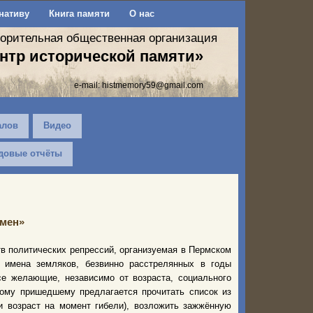
нативу
Книга памяти
О нас
ворительная общественная организация
нтр исторической памяти»
e-mail:
histmemory59@gmail.com
алов
Видео
довые отчёты
мен»
в политических репрессий, организуемая в Пермском
 имена земляков, безвинно расстрелянных в годы
се желающие, независимо от возраста, социального
дому пришедшему предлагается прочитать список из
и возраст на момент гибели), возложить зажжённую