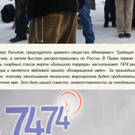
берт Латыпов, председатель краевого общества «Мемориал»:
Традиция
скве, а затем быстро распространилась по России. В Перми первая 
нь скорбный список жертв «Большого террора» насчитывает 7474 р
фра и является эмблемой нашего «Возвращения имён». За прошедшие
ён, поэтому зачитывание печального мартиролога будет продолжат
стное имя. Это дело нашей совести, ответственности за сегодняшни