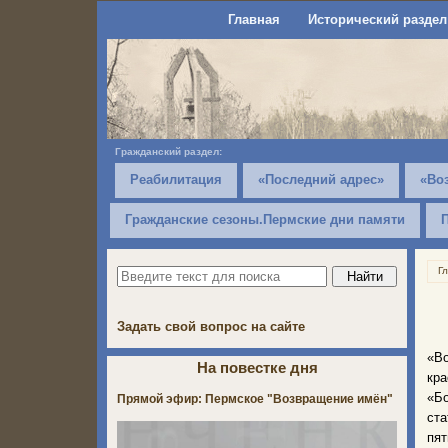
Главная
Исторический раздел
Гражданский раздел:
Реабилитация
«Последний адрес»
«Во
Гражданские сезоны.Пермские дни памяти
Г
Задать свой вопрос на сайте
«Во
На повестке дня
кр
«Бо
Прямой эфир: Пермское "Возвращение имён"
ста
пят