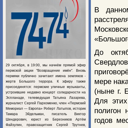
В данно
расстре
Московско
«Большог
До октя
Свердло
29 октября, в 19:00, мы начнём прямой эфир
приговор
пермской акции "Возвращение имён". Вновь
пермяки публично зачитают имена земляков -
мере нака
жертв Большого террора. К эфиру также
присоединятся: пермские уличные музыканты,
(ныне г.
устроившие недавно концерт солидарности на
Эспланаде, телеведущая Татьяна Лазарева,
Для этих
журналист Сергей Пархоменко, член «Пермский
Мемориал — Европа» Роберт Латыпов, историк
полигон 
Тамара Эйдельман, писатель Виктор
годов ме
Шендерович, юрист из Березников Артём
Файзулин, правозащитник Сергей Трутнев,