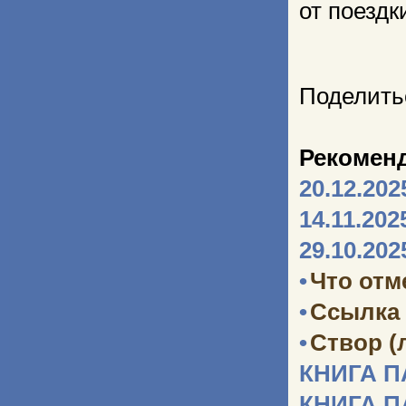
от поездк
Поделить
Рекомен
20.12.202
14.11.202
29.10.202
•
Что отм
•
Ссылка 
•
Створ (
КНИГА 
КНИГА 