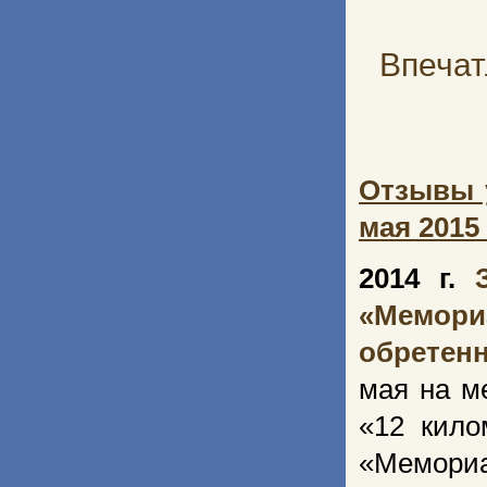
Впечат
Отзывы 
мая 2015 
2014 г.
«Мемор
обретен
мая на м
«12 кило
«Мемориа