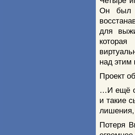
Четыре и
Он был 
восстана
для выж
которая
виртуаль
над этим 
Проект об
…И ещё о
и такие с
лишения, 
Потеря В