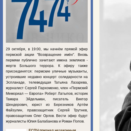
29 октября, в 19:00, мы начнём прямой эфир
пермской акции "Возвращение имён". Вновь
пермяки публично зачитают имена земляков -
жертв Большого террора. К эфиру также
присоединятся: пермские уличные музыканты,
устроившие недавно концерт солидарности на
Эспланаде, телеведущая Татьяна Лазарева,
журналист Сергей Пархоменко, член «Пермский
Мемориал — Европа» Роберт Латыпов, историк
Тамара Эйдельман, писатель Виктор
Шендерович, юрист из Березников Артём
Файзулин, правозащитник Сергей Трутнев,
правозащитник Олег Орлов. Вести эфир будут
журналисты Юлия Балабанова и Роман Попов.
ЕСПЧ признал незаконным