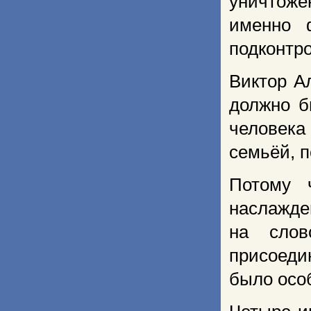
уничтоже
именно 
подконтро
Виктор А
должно б
человека
семьёй, п
Потому 
наслажде
на слов
присоеди
было осо