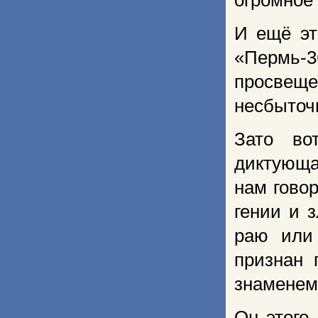
огромное 
И ещё эт
«Пермь-3
просвещ
несбыточн
Зато во
диктующа
нам говор
гении и 
раю или
признан 
знаменем 
Он этого,