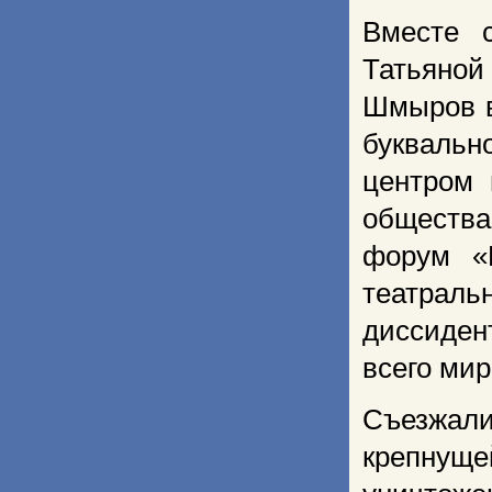
Вместе 
Татьяной
Шмыров в
буквальн
центром 
общества
форум «П
театра
диссиден
всего мир
Съезжали
крепнуще