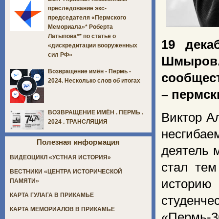
преследование экс-
председателя «Пермского
Мемориала»* Роберта
Латыпова** по статье о
19 дека
«дискредитации вооруженных
сил РФ»
Шмыров
Возвращение имён - Пермь -
сообщест
2024. Несколько слов об итогах
– пермск
ВОЗВРАЩЕНИЕ ИМЁН . ПЕРМЬ .
Виктор А
2024 . ТРАНСЛЯЦИЯ
несгиба
Полезная информация
деятель 
ВИДЕОЦИКЛ «УСТНАЯ ИСТОРИЯ»
стал тем
ВЕСТНИКИ «ЦЕНТРА ИСТОРИЧЕСКОЙ
историю
ПАМЯТИ»
КАРТА ГУЛАГА В ПРИКАМЬЕ
студенч
КАРТА МЕМОРИАЛОВ В ПРИКАМЬЕ
«Пермь-3