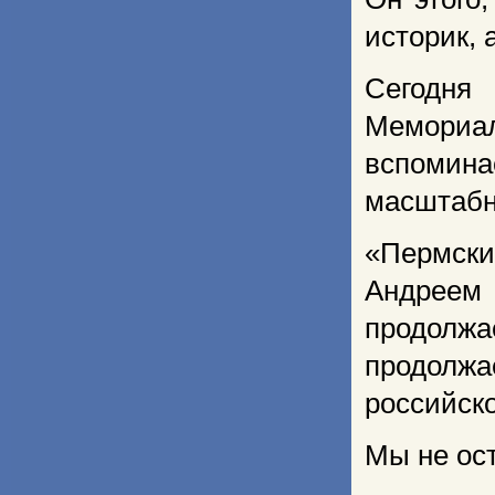
историк, 
Сегодня
Мемориа
вспомин
масштабн
«Пермски
Андреем
продолжае
продолжа
российско
Мы не ос