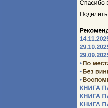
Спасибо 
Поделить
Рекомен
14.11.202
29.10.202
29.09.202
•
По мест
•
Без ви
•
Воспоми
КНИГА 
КНИГА 
КНИГА 