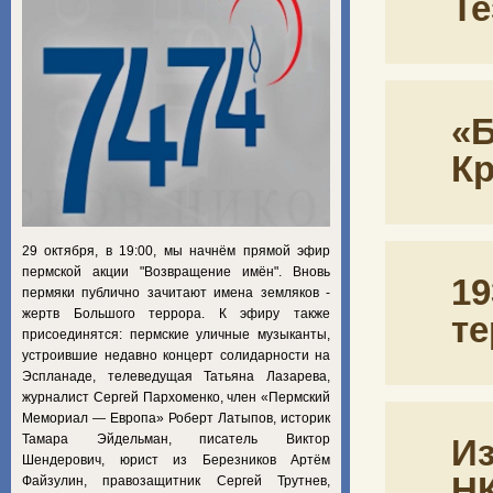
Т
«Б
Кр
29 октября, в 19:00, мы начнём прямой эфир
пермской акции "Возвращение имён". Вновь
19
пермяки публично зачитают имена земляков -
жертв Большого террора. К эфиру также
те
присоединятся: пермские уличные музыканты,
устроившие недавно концерт солидарности на
Эспланаде, телеведущая Татьяна Лазарева,
журналист Сергей Пархоменко, член «Пермский
Мемориал — Европа» Роберт Латыпов, историк
Тамара Эйдельман, писатель Виктор
Из
Шендерович, юрист из Березников Артём
НК
Файзулин, правозащитник Сергей Трутнев,