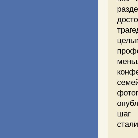
разде
дост
траге
целы
проф
мень
конфе
семе
фото
опуб
шаг 
стали