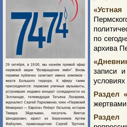
«Устная
Пермско
политиче
по сегод
архива П
«Дневни
29 октября, в 19:00, мы начнём прямой эфир
записи и
пермской акции "Возвращение имён". Вновь
пермяки публично зачитают имена земляков -
условиях
жертв Большого террора. К эфиру также
присоединятся: пермские уличные музыканты,
устроившие недавно концерт солидарности на
Раздел 
Эспланаде, телеведущая Татьяна Лазарева,
жертвами
журналист Сергей Пархоменко, член «Пермский
Мемориал — Европа» Роберт Латыпов, историк
Тамара Эйдельман, писатель Виктор
Раздел
Шендерович, юрист из Березников Артём
Файзулин, правозащитник Сергей Трутнев,
репресси