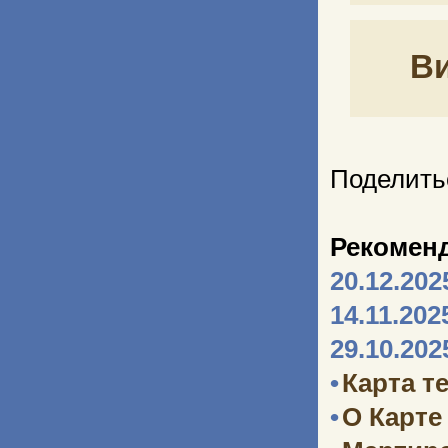
В
Поделить
Рекомен
20.12.202
14.11.202
29.10.202
•
Карта т
•
О Карте