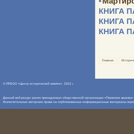
•
Мартир
КНИГА 
КНИГА 
КНИГА 
Главная
Историч
©
ПРБОО «Центр исторической памяти»
, 2022 г.
Данный веб-ресурс ранее принадлежал общественной организации «Пермское краевое о
Исключительные авторские права на опубликованные информационные материалы пер