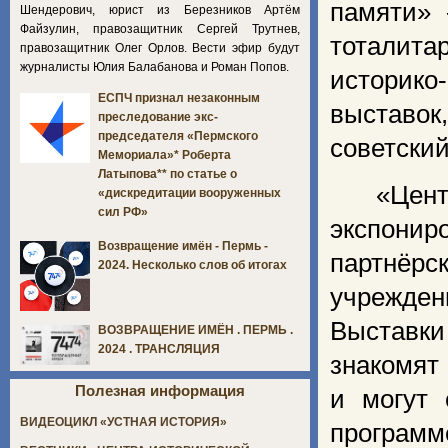
памяти» 
Шендерович, юрист из Березников Артём
Файзулин, правозащитник Сергей Трутнев,
тоталит
правозащитник Олег Орлов. Вести эфир будут
журналисты Юлия Балабанова и Роман Попов.
историко
ЕСПЧ признал незаконным
выставо
преследование экс-
председателя «Пермского
советский
Мемориала»* Роберта
Латыпова** по статье о
«Центр
«дискредитации вооруженных
сил РФ»
экспонир
Возвращение имён - Пермь -
партнёр
2024. Несколько слов об итогах
учрежден
Выставки
ВОЗВРАЩЕНИЕ ИМЁН . ПЕРМЬ .
2024 . ТРАНСЛЯЦИЯ
знакомят
Полезная информация
и могут 
ВИДЕОЦИКЛ «УСТНАЯ ИСТОРИЯ»
программе