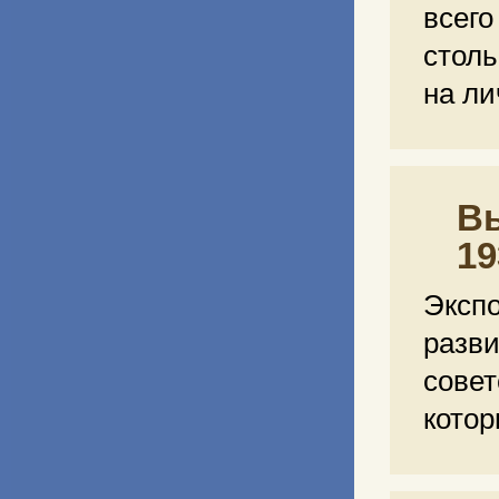
всег
столь
на ли
Вы
19
Эксп
разв
сове
кото