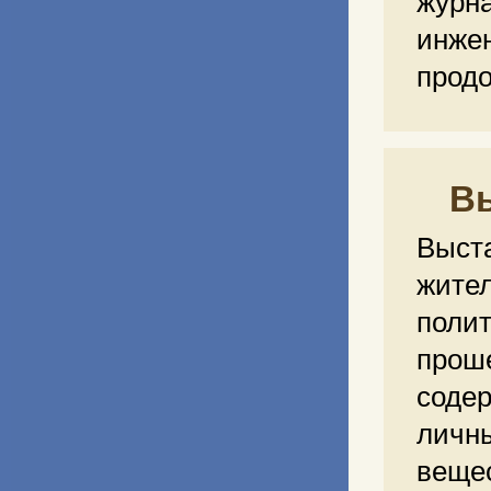
журн
инже
продо
Вы
Выст
жите
поли
прош
соде
лич
вещес