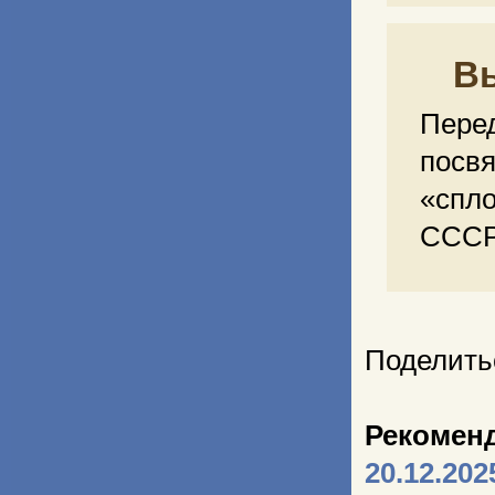
В
Пер
пос
«спл
СССР
Поделить
Рекомен
20.12.202