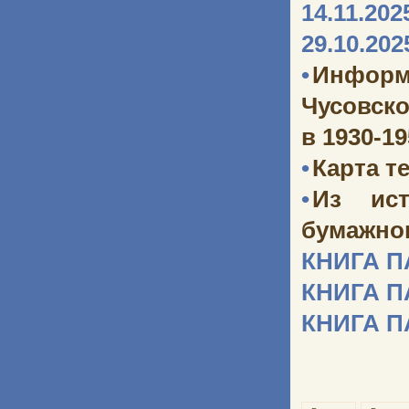
14.11.202
29.10.202
•
Информ
Чусовско
в 1930-1
•
Карта т
•
Из ист
бумажног
КНИГА 
КНИГА 
КНИГА 