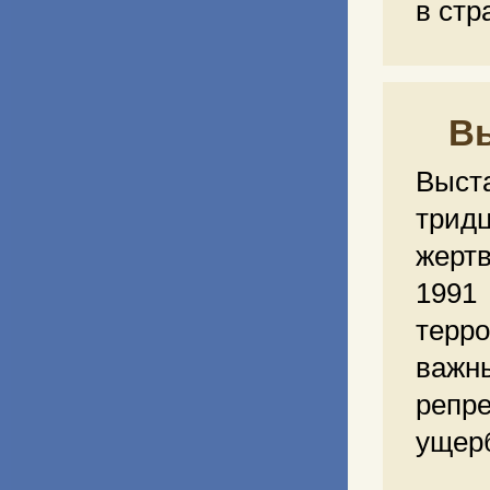
в стр
Вы
Выст
трид
жерт
1991
терр
важн
репр
ущерб