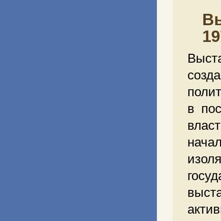
Вы
19
Выст
созда
полит
в по
влас
нача
изол
госу
выст
акти