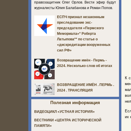
правозащитник Олег Орлов. Вести эфир будут
журналисты Юлия Балабанова и Роман Попов.
ЕСПЧ признал незаконным
преследование экс-
председателя «Пермского
Мемориала»* Роберта
Латыпова** по статье о
«дискредитации вооруженных
сил РФ»
Возвращение имён - Пермь -
2024. Несколько слов об итогах
К с
ме
ВОЗВРАЩЕНИЕ ИМЁН . ПЕРМЬ .
ма
2024 . ТРАНСЛЯЦИЯ
во
нел
Полезная информация
Есл
ВИДЕОЦИКЛ «УСТНАЯ ИСТОРИЯ»
их 
ВЕСТНИКИ «ЦЕНТРА ИСТОРИЧЕСКОЙ
ПАМЯТИ»