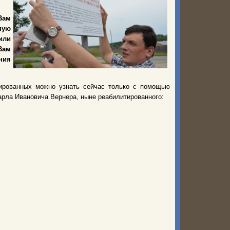
Вам
ную
или
Вам
ния
сированных можно узнать сейчас только с помощью
арла Ивановича Вернера, ныне реабилитированного: