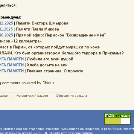
елиться:
комендуем:
12.2025
|
Памяти Виктора Шмырова
11.2025
|
Памяти Павла Микова
10.2025
|
Прямой эфир: Пермское "Возвращение имён"
писок «12 километра»
 мест в Перми, от которых пойдут мурашки по коже
АЛАЧИ. Кто был организатором большого террора в Прикамье?
ИГА ПАМЯТИ
|
Любила его всей душой
ИГА ПАМЯТИ
|
Хлеба досыта не ели
ИГА ПАМЯТИ
|
Главная страница
,
О проекте
g comments powered by
Disqus
лавная
Исторический раздел
Обновления раздела
Пермское краевое отделение общества «Мемориал» (ликвидирована российскими властями 
ные материалы переданы ПРБОО «Центр исторической памяти»