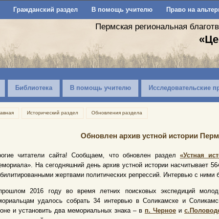
Гражданский раздел
В помощь учителю
Право на альтер
Пермская региональная благот
«Це
Библиотека
В помощь учителю
Исследовательские п
лавная
Исторический раздел
Обновления раздела
Обновлен архив устной истории Пер
рогие читатели сайта! Сообщаем, что обновлен раздел
«Устная ис
мориала». На сегодняшний день архив устной истории насчитывает 56
билитированными жертвами политических репрессий. Интервью с ними б
прошлом 2016 году во время летних поисковых экспедиций моло
мориальцам удалось собрать 34 интервью в Соликамске и Соликамс
оне и установить два мемориальных знака – в
п. Черное
и
с.Половод