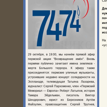
Сол
Дл
ну
по
ин
по
ис
На
«ус
29 октября, в 19:00, мы начнём прямой эфир
пермской акции "Возвращение имён". Вновь
пермяки публично зачитают имена земляков -
жертв Большого террора. К эфиру также
присоединятся: пермские уличные музыканты,
устроившие недавно концерт солидарности на
Эспланаде, телеведущая Татьяна Лазарева,
журналист Сергей Пархоменко, член «Пермский
Мемориал — Европа» Роберт Латыпов, историк
Тамара Эйдельман, писатель Виктор
Шендерович, юрист из Березников Артём
Файзулин, правозащитник Сергей Трутнев,