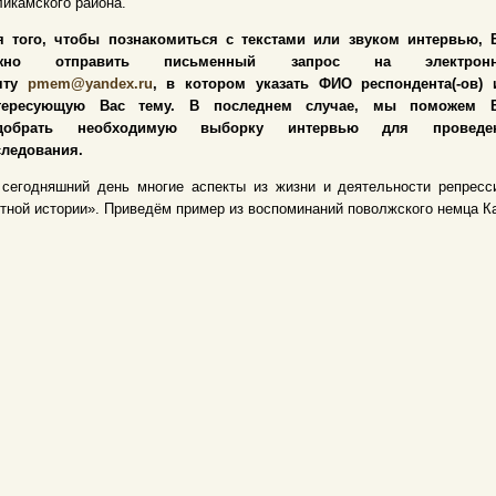
икамского района.
я того, чтобы познакомиться с текстами или звуком интервью, 
жно отправить письменный запрос на электрон
чту
pmem@yandex.ru
, в котором указать ФИО респондента(-ов) 
тересующую Вас тему. В последнем случае, мы поможем 
добрать необходимую выборку интервью для проведе
следования.
 сегодняшний день многие аспекты из жизни и деятельности репрес
тной истории». Приведём пример из воспоминаний поволжского немца К