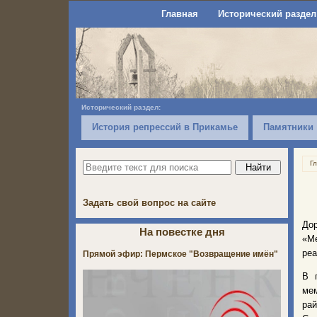
Главная
Исторический раздел
Исторический раздел:
История репрессий в Прикамье
Памятники
Г
Задать свой вопрос на сайте
До
На повестке дня
«Ме
реа
Прямой эфир: Пермское "Возвращение имён"
В 
ме
рай