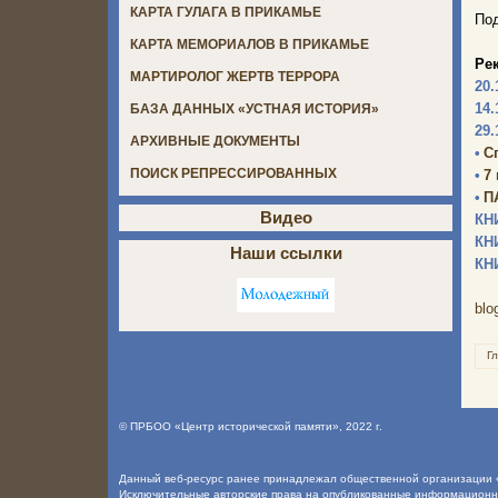
КАРТА ГУЛАГА В ПРИКАМЬЕ
Под
КАРТА МЕМОРИАЛОВ В ПРИКАМЬЕ
Ре
МАРТИРОЛОГ ЖЕРТВ ТЕРРОРА
20.
14.
БАЗА ДАННЫХ «УСТНАЯ ИСТОРИЯ»
29.
АРХИВНЫЕ ДОКУМЕНТЫ
•
С
ПОИСК РЕПРЕССИРОВАННЫХ
•
7
•
П
Видео
КН
КН
Наши ссылки
КН
blo
Г
©
ПРБОО «Центр исторической памяти»
, 2022 г.
Данный веб-ресурс ранее принадлежал общественной организации «
Исключительные авторские права на опубликованные информацион