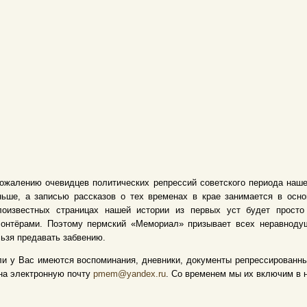
ожалению очевидцев политических репрессий советского периода наше
ньше, а записью рассказов о тех временах в крае занимается в осн
лоизвестных страницах нашей истории из первых уст будет просто 
лонтёрами. Поэтому пермский «Мемориал» призывает всех неравнодуш
ьзя предавать забвению.
и у Вас имеются воспоминания, дневники, документы репрессированны
на электронную почту
pmem@yandex.ru
. Со временем мы их включим в 