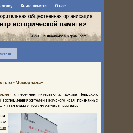
нативу
Книга памяти
О нас
ворительная общественная организация
нтр исторической памяти»
e-mail:
histmemory59@gmail.com
роекты
мского «Мемориала»
тория»
с перечнем интервью из архива Пермского
4 воспоминания жителей Пермского края, признанных
ыли записаны с 1998 по сегодняшний день.
дым
ком
ово