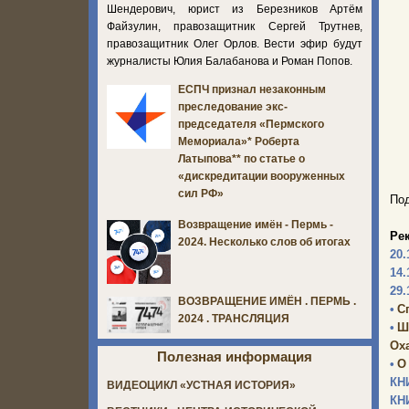
Шендерович, юрист из Березников Артём
Файзулин, правозащитник Сергей Трутнев,
правозащитник Олег Орлов. Вести эфир будут
журналисты Юлия Балабанова и Роман Попов.
ЕСПЧ признал незаконным
преследование экс-
председателя «Пермского
Мемориала»* Роберта
Латыпова** по статье о
«дискредитации вооруженных
сил РФ»
Под
Возвращение имён - Пермь -
Ре
2024. Несколько слов об итогах
20.
14.
29.
ВОЗВРАЩЕНИЕ ИМЁН . ПЕРМЬ .
•
С
2024 . ТРАНСЛЯЦИЯ
•
Ш
Оха
Полезная информация
•
О
КН
ВИДЕОЦИКЛ «УСТНАЯ ИСТОРИЯ»
КН