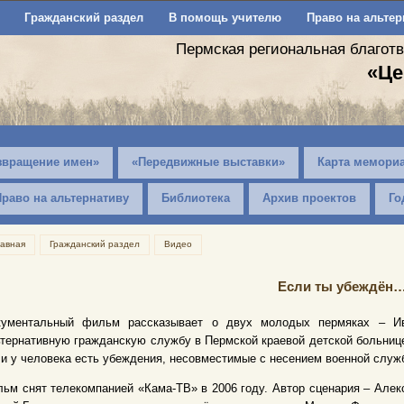
Гражданский раздел
В помощь учителю
Право на альтер
Пермская региональная благот
«Це
звращение имен»
«Передвижные выставки»
Карта мемори
Право на альтернативу
Библиотека
Архив проектов
Го
лавная
Гражданский раздел
Видео
Если ты убеждён
кументальный фильм рассказывает о двух молодых пермяках – И
тернативную гражданскую службу в Пермской краевой детской больнице.
и у человека есть убеждения, несовместимые с несением военной служ
ьм снят телекомпанией «Кама-ТВ» в 2006 году. Автор сценария – Алек