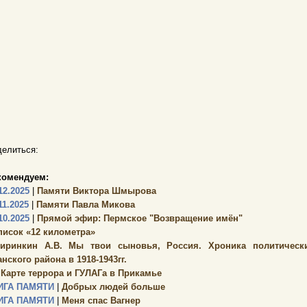
елиться:
комендуем:
12.2025
|
Памяти Виктора Шмырова
11.2025
|
Памяти Павла Микова
10.2025
|
Прямой эфир: Пермское "Возвращение имён"
писок «12 километра»
иринкин А.В. Мы твои сыновья, Россия. Хроника политически
нского района в 1918-1943гг.
 Карте террора и ГУЛАГа в Прикамье
ИГА ПАМЯТИ
|
Добрых людей больше
ИГА ПАМЯТИ
|
Меня спас Вагнер