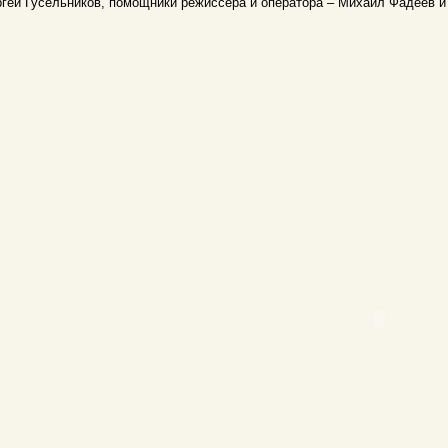
гей Гусельников, помощники режиссёра и оператора – Михаил Фадеев и