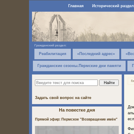
Главная
Исторический раздел
Гражданский раздел:
Реабилитация
«Последний адрес»
«Во
Гражданские сезоны.Пермские дни памяти
Г
Задать свой вопрос на сайте
До
На повестке дня
аль
есл
Прямой эфир: Пермское "Возвращение имён"
Фил