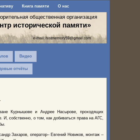
нативу
Книга памяти
О нас
ворительная общественная организация
нтр исторической памяти»
e-mail:
histmemory59@gmail.com
алов
Видео
довые отчёты
…
ване Курнышове и Андрее Насырове, проходящих
 И, собственно, о том, как добиваться права на АГС,
бы.
сандр Захаров, оператор– Евгений Новиков, монтаж –