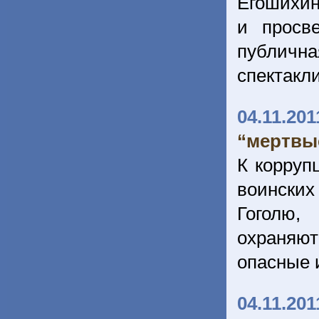
Егошихин
и просв
публичн
спектакли
04.11.201
“мертвы
К корруп
воинских
Гоголю,
охраняют
опасные 
04.11.201