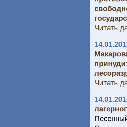
свобо
государ
Читать да
14.01.201
Макаров
прину
лесораз
Читать да
14.01.201
лагерно
Песенный