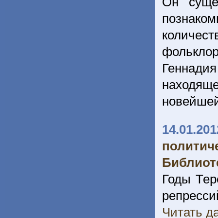
Он суще
познаком
количес
фолькло
Геннадия
находяще
новейшей
14.01.201
полити
Библиоте
Годы Теро
репресс
Читать да