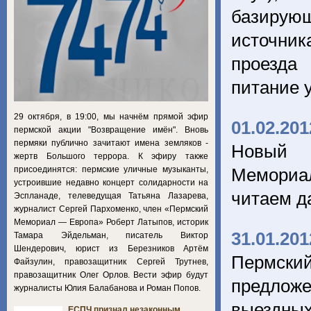
базирующ
источни
проезда
питание 
29 октября, в 19:00, мы начнём прямой эфир
01.02.201
пермской акции "Возвращение имён". Вновь
пермяки публично зачитают имена земляков -
Новый 
жертв Большого террора. К эфиру также
присоединятся: пермские уличные музыканты,
Мемориа
устроившие недавно концерт солидарности на
читаем д
Эспланаде, телеведущая Татьяна Лазарева,
журналист Сергей Пархоменко, член «Пермский
Мемориал — Европа» Роберт Латыпов, историк
31.01.201
Тамара Эйдельман, писатель Виктор
Шендерович, юрист из Березников Артём
Пермски
Файзулин, правозащитник Сергей Трутнев,
правозащитник Олег Орлов. Вести эфир будут
предлож
журналисты Юлия Балабанова и Роман Попов.
выездных
ЕСПЧ признал незаконным