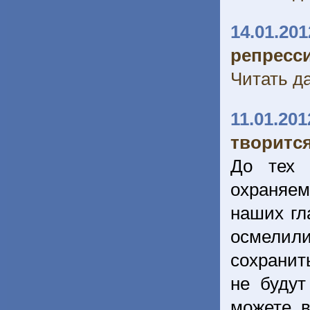
14.01.201
репресси
Читать да
11.01.201
творитс
До тех 
охраняем
наших гл
осмелили
сохранить
не будут
можете, 