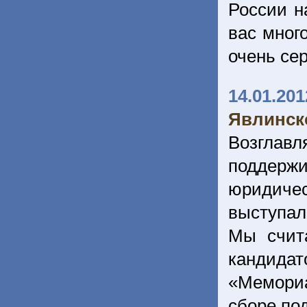
России н
вас много
очень се
14.01.201
Явлинск
Возглав
поддер
юридичес
выступал
Мы счит
кандида
«Мемориа
сборе по