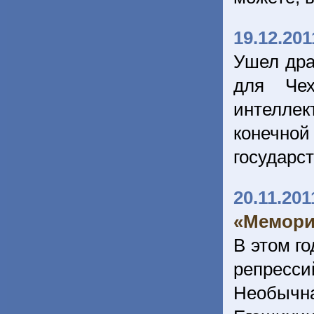
19.12.201
Ушел дра
для Чех
интелле
конечной
государс
20.11.201
«Мемори
В этом г
репресс
Необычн