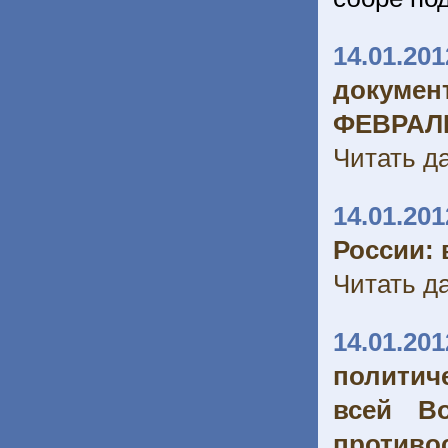
14.01.201
докумен
ФЕВРАЛЬ 
Читать да
14.01.201
России: 
Читать да
14.01.201
политич
всей В
противо