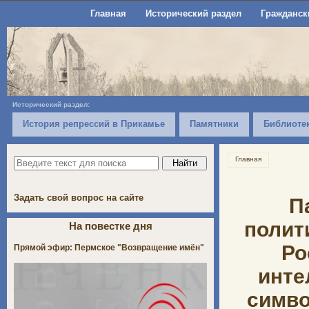
Главная
Исторический раздел
Гражданск
Исторический раздел:
История репрессий в Прикамье
Памятники
Библиоте
Главная
Задать свой вопрос на сайте
П
полит
На повестке дня
Ро
Прямой эфир: Пермское "Возвращение имён"
инте
симво