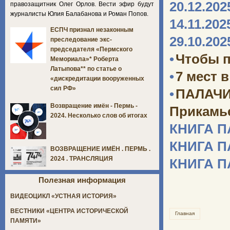
20.12.202
правозащитник Олег Орлов. Вести эфир будут
журналисты Юлия Балабанова и Роман Попов.
14.11.202
ЕСПЧ признал незаконным
29.10.202
преследование экс-
председателя «Пермского
•
Чтобы п
Мемориала»* Роберта
Латыпова** по статье о
•
7 мест 
«дискредитации вооруженных
сил РФ»
•
ПАЛАЧИ
Возвращение имён - Пермь -
Прикамь
2024. Несколько слов об итогах
КНИГА 
КНИГА 
ВОЗВРАЩЕНИЕ ИМЁН . ПЕРМЬ .
2024 . ТРАНСЛЯЦИЯ
КНИГА 
Полезная информация
ВИДЕОЦИКЛ «УСТНАЯ ИСТОРИЯ»
ВЕСТНИКИ «ЦЕНТРА ИСТОРИЧЕСКОЙ
Главная
ПАМЯТИ»