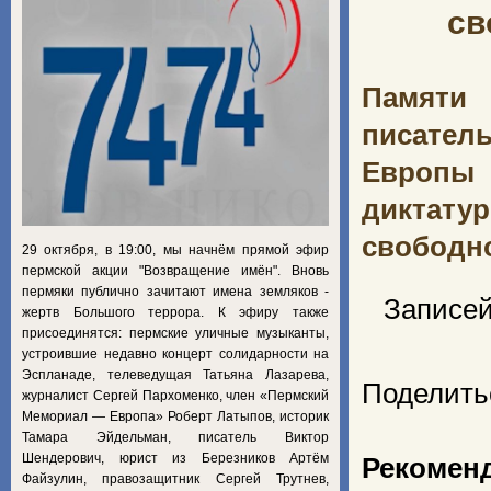
св
Памяти 
писатель
Европы 
диктатур
свободно
29 октября, в 19:00, мы начнём прямой эфир
пермской акции "Возвращение имён". Вновь
пермяки публично зачитают имена земляков -
Записей
жертв Большого террора. К эфиру также
присоединятся: пермские уличные музыканты,
устроившие недавно концерт солидарности на
Эспланаде, телеведущая Татьяна Лазарева,
Поделить
журналист Сергей Пархоменко, член «Пермский
Мемориал — Европа» Роберт Латыпов, историк
Тамара Эйдельман, писатель Виктор
Шендерович, юрист из Березников Артём
Рекомен
Файзулин, правозащитник Сергей Трутнев,