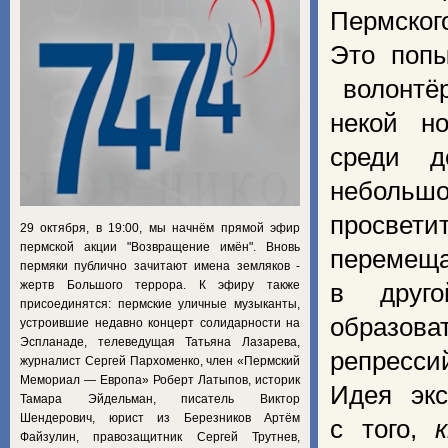
Пермског
Это попы
волонтёр
некой но
среди д
небольш
просве
29 октября, в 19:00, мы начнём прямой эфир
пермской акции "Возвращение имён". Вновь
перемеща
пермяки публично зачитают имена земляков -
жертв Большого террора. К эфиру также
в друг
присоединятся: пермские уличные музыканты,
образова
устроившие недавно концерт солидарности на
Эспланаде, телеведущая Татьяна Лазарева,
репресси
журналист Сергей Пархоменко, член «Пермский
Мемориал — Европа» Роберт Латыпов, историк
Идея экс
Тамара Эйдельман, писатель Виктор
Шендерович, юрист из Березников Артём
с того,
Файзулин, правозащитник Сергей Трутнев,