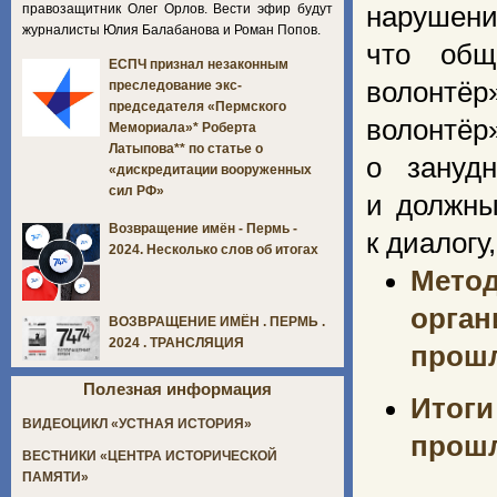
правозащитник Олег Орлов. Вести эфир будут
нарушени
журналисты Юлия Балабанова и Роман Попов.
что общ
ЕСПЧ признал незаконным
волонтёр
преследование экс-
председателя «Пермского
волонтё
Мемориала»* Роберта
Латыпова** по статье о
о зануд
«дискредитации вооруженных
сил РФ»
и должны
Возвращение имён - Пермь -
к диалогу
2024. Несколько слов об итогах
Мет
орган
ВОЗВРАЩЕНИЕ ИМЁН . ПЕРМЬ .
2024 . ТРАНСЛЯЦИЯ
прош
Полезная информация
Итог
ВИДЕОЦИКЛ «УСТНАЯ ИСТОРИЯ»
прош
ВЕСТНИКИ «ЦЕНТРА ИСТОРИЧЕСКОЙ
ПАМЯТИ»