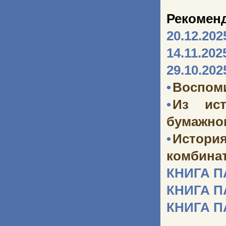
Рекомен
20.12.202
14.11.202
29.10.202
•
Воспоми
•
Из ист
бумажног
•
Истори
комбината
КНИГА 
КНИГА 
КНИГА 