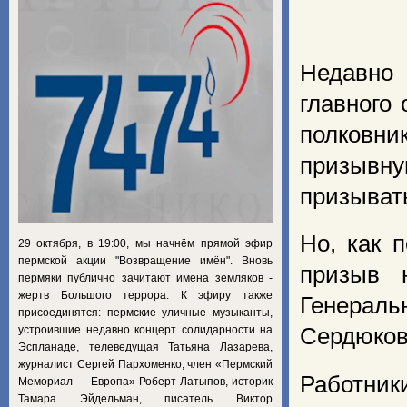
Недавно
главного
полковн
призывну
призывать
Но, как 
29 октября, в 19:00, мы начнём прямой эфир
пермской акции "Возвращение имён". Вновь
призыв 
пермяки публично зачитают имена земляков -
жертв Большого террора. К эфиру также
Генерал
присоединятся: пермские уличные музыканты,
устроившие недавно концерт солидарности на
Сердюкова
Эспланаде, телеведущая Татьяна Лазарева,
журналист Сергей Пархоменко, член «Пермский
Работни
Мемориал — Европа» Роберт Латыпов, историк
Тамара Эйдельман, писатель Виктор