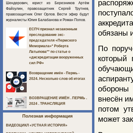
распоря
Шендерович, юрист из Березников Артём
Файзулин, правозащитник Сергей Трутнев,
поступал
правозащитник Олег Орлов. Вести эфир будут
журналисты Юлия Балабанова и Роман Попов.
аккредит
ЕСПЧ признал незаконным
обязаны 
преследование экс-
председателя «Пермского
Мемориала»* Роберта
По поруч
Латыпова** по статье о
который 
«дискредитации вооруженных
сил РФ»
обучающи
Возвращение имён - Пермь -
аспиран
2024. Несколько слов об итогах
обороны 
внесён им
ВОЗВРАЩЕНИЕ ИМЁН . ПЕРМЬ .
2024 . ТРАНСЛЯЦИЯ
потом ут
Полезная информация
может зак
ВИДЕОЦИКЛ «УСТНАЯ ИСТОРИЯ»