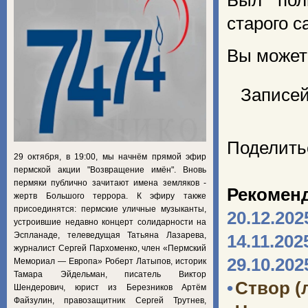
Был пол
старого с
Вы можете
Записей
Поделить
29 октября, в 19:00, мы начнём прямой эфир
пермской акции "Возвращение имён". Вновь
пермяки публично зачитают имена земляков -
Рекомен
жертв Большого террора. К эфиру также
присоединятся: пермские уличные музыканты,
20.12.202
устроившие недавно концерт солидарности на
Эспланаде, телеведущая Татьяна Лазарева,
14.11.202
журналист Сергей Пархоменко, член «Пермский
29.10.202
Мемориал — Европа» Роберт Латыпов, историк
Тамара Эйдельман, писатель Виктор
•
Створ (
Шендерович, юрист из Березников Артём
Файзулин, правозащитник Сергей Трутнев,