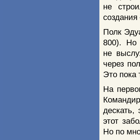
не стро
создания 
Полк Эду
800). Но
не выслу
через по
Это пока 
На перво
Команди
дескать, 
этот заб
Но по мно