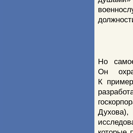
военно
должност
Но само
Он охра
К пример
разрабо
госкорпо
Духова)
исследов
которые 