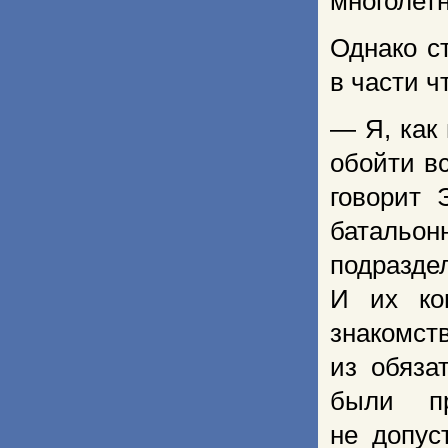
многолетн
Однако с
в части ч
— Я, как
обойти в
говорит 
батальон
подразде
И их ко
знакомст
из обяза
были п
не допус