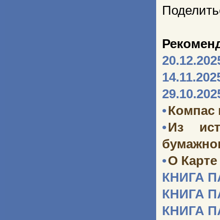
Поделить
Рекомен
20.12.202
14.11.202
29.10.202
•
Компас
•
Из ист
бумажног
•
О Карте
КНИГА 
КНИГА 
КНИГА 