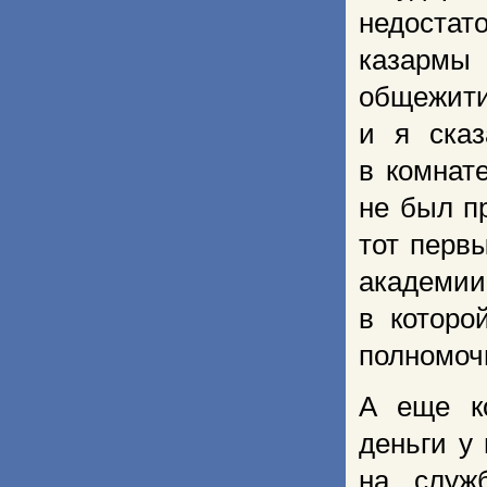
недостат
казармы
общежити
и я сказ
в комнат
не был п
тот первы
академии
в которо
полномочи
А еще ко
деньги у
на служ