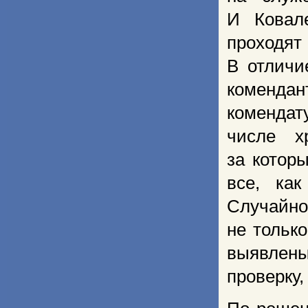
И Ковал
проходя
В отличи
комендан
комендат
числе х
за котор
все, ка
Случайно
не тольк
выявлены
проверку