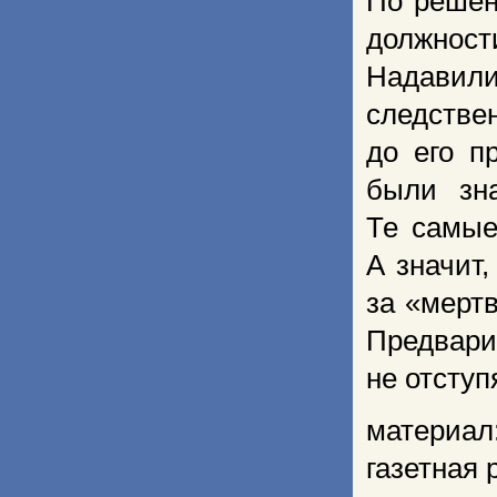
По решен
должнос
Надавил
следстве
до его п
были зн
Те самые
А значит
за «мерт
Предвар
не отступ
материал
газетная