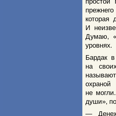
простой 
прежнего
которая 
И неизве
Думаю, 
уровнях.
Бардак в
на свои
называют
охраной 
не могли
души», по
— Денеж