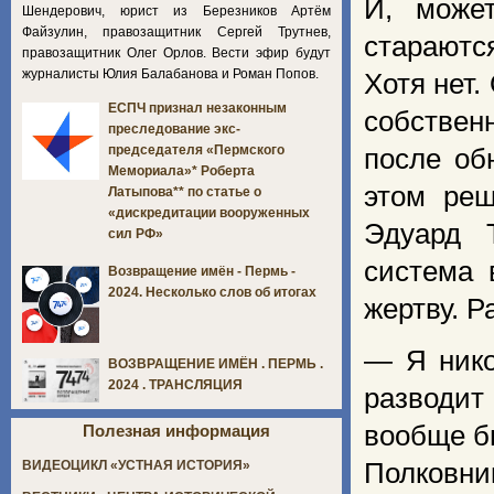
И, може
Шендерович, юрист из Березников Артём
Файзулин, правозащитник Сергей Трутнев,
стараютс
правозащитник Олег Орлов. Вести эфир будут
журналисты Юлия Балабанова и Роман Попов.
Хотя нет.
ЕСПЧ признал незаконным
собствен
преследование экс-
председателя «Пермского
после об
Мемориала»* Роберта
этом реш
Латыпова** по статье о
«дискредитации вооруженных
Эдуард 
сил РФ»
система 
Возвращение имён - Пермь -
2024. Несколько слов об итогах
жертву. Р
— Я нико
ВОЗВРАЩЕНИЕ ИМЁН . ПЕРМЬ .
2024 . ТРАНСЛЯЦИЯ
разводит
вообще б
Полезная информация
Полковни
ВИДЕОЦИКЛ «УСТНАЯ ИСТОРИЯ»