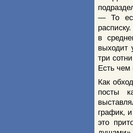
подразд
— То ес
расписку
в средне
выходит 
три сотн
Есть чем
Как обхо
посты к
выставля
график, 
это прит
душами»