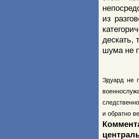
непосред
из разго
категори
дескать, 
шума не 
Эдуард не 
военнослу
следственно
и обратно в
Коммен
централ