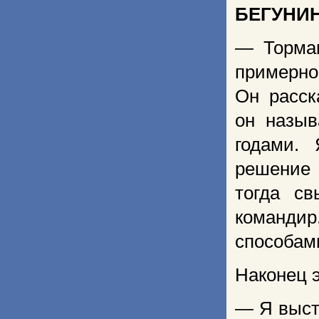
БЕГУНИ
— Тормаш
примерно
Он расск
он назыв
годами.
решение 
тогда с
командир
способами
Наконец э
— Я выст