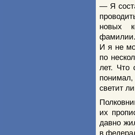
— Я сост
проводит
новых к
фамилии.
И я не мо
по неско
лет. Что
понимал, 
светит л
Полковни
их пропис
давно жи
в федера