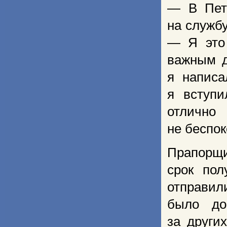
— В Петр
на службу
— Я это 
важным д
я написа
я вступи
отлично
не беспок
Прапорщи
срок пол
отправил
было до
за други