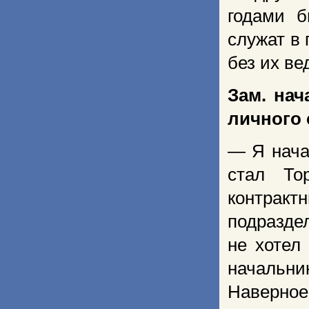
годами б
служат в
без их ве
Зам. нач
личного
— Я нача
стал То
контракт
подразде
не хотел
начальн
Наверное,