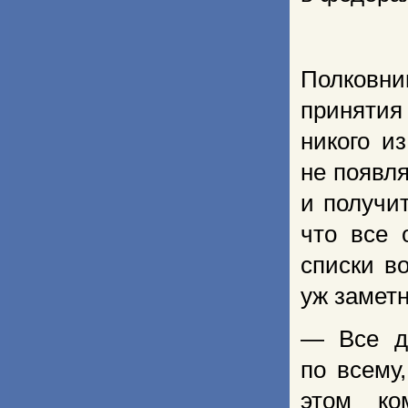
Полковни
принятия
никого и
не появл
и получи
что все 
списки в
уж заметн
— Все др
по всему
этом ко