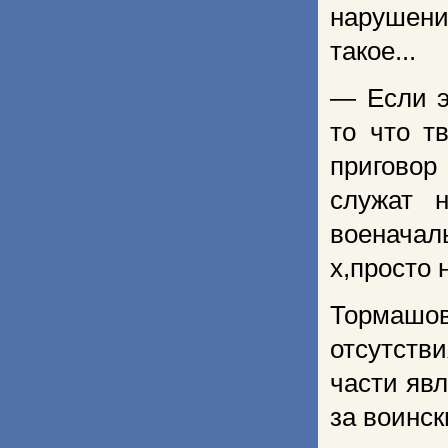
нарушени
такое...
— Если э
то что т
приговор
служат 
военачал
х,просто 
Тормашо
отсутств
части яв
за воинск