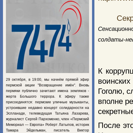
Секр
Сенсацион
солдаты-не
К корруп
воинских
29 октября, в 19:00, мы начнём прямой эфир
пермской акции "Возвращение имён". Вновь
Гоголю, 
пермяки публично зачитают имена земляков -
жертв Большого террора. К эфиру также
вполне ре
присоединятся: пермские уличные музыканты,
устроившие недавно концерт солидарности на
секретные
Эспланаде, телеведущая Татьяна Лазарева,
журналист Сергей Пархоменко, член «Пермский
После эт
Мемориал — Европа» Роберт Латыпов, историк
Тамара Эйдельман, писатель Виктор