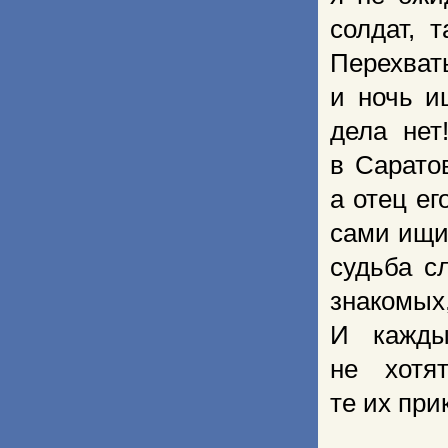
солдат, 
Перехват
и ночь и
дела нет
в Сарато
а отец ег
сами ищит
судьба с
знакомы
И кажды
не хотя
те их при