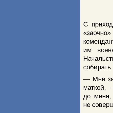
С приход
«заочно»
комендан
им воен
Начальст
собирать 
— Мне за
маткой, 
до меня,
не совер