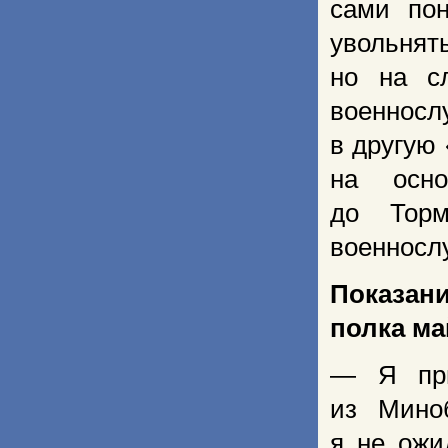
сами пон
увольнят
но на с
военносл
в другую 
на осно
до Торм
военнослу
Показан
полка м
— Я при
из Мино
я не ожи