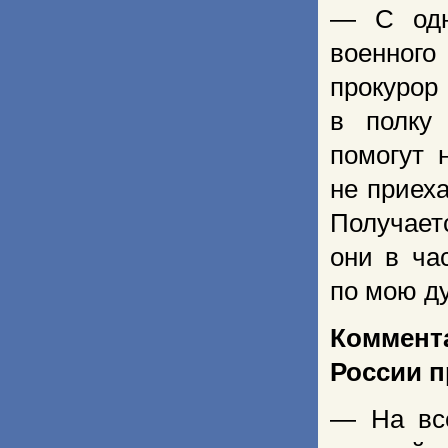
— С одн
военног
прокурор
в полку 
помогут 
не приеха
Получаетс
они в ча
по мою ду
Коммент
России 
— На все