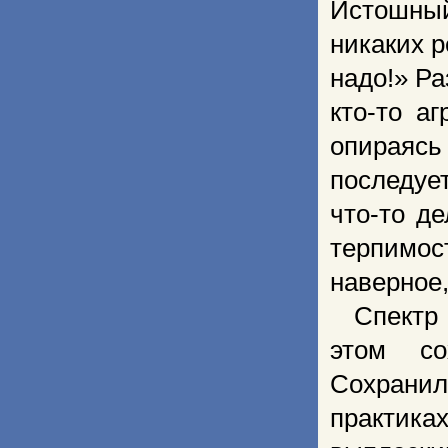
Истошны
никаких р
надо!» Р
кто-то а
опираяс
последует
что-то д
терпимос
наверное,
Спектр 
этом со
Сохрани
практик