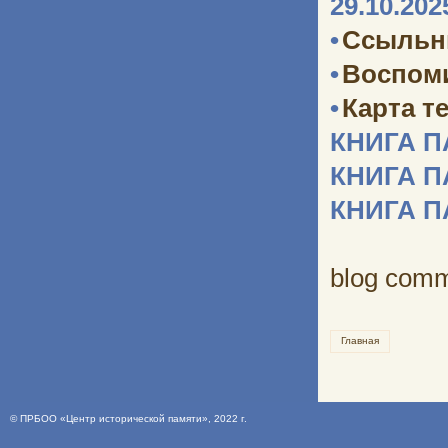
29.10.202
•
Ссыльн
•
Воспоми
•
Карта т
КНИГА 
КНИГА 
КНИГА 
blog com
Главная
©
ПРБОО «Центр исторической памяти»
, 2022 г.