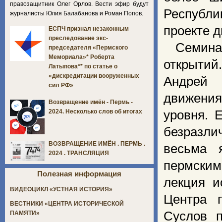
правозащитник Олег Орлов. Вести эфир будут
Республи
журналисты Юлия Балабанова и Роман Попов.
проекте 
ЕСПЧ признал незаконным
преследование экс-
Семина
председателя «Пермского
Мемориала»* Роберта
открытий
Латыпова** по статье о
«дискредитации вооруженных
Андрей 
сил РФ»
движения
Возвращение имён - Пермь -
уровня. 
2024. Несколько слов об итогах
безразли
ВОЗВРАЩЕНИЕ ИМЁН . ПЕРМЬ .
весьма 
2024 . ТРАНСЛЯЦИЯ
пермски
Полезная информация
лекция и
ВИДЕОЦИКЛ «УСТНАЯ ИСТОРИЯ»
Центра 
ВЕСТНИКИ «ЦЕНТРА ИСТОРИЧЕСКОЙ
Суслов п
ПАМЯТИ»