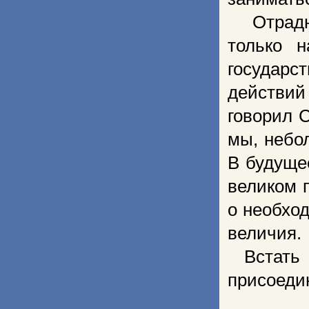
Отрадн
только 
государс
действий
говорил 
мы, небо
В будуще
великом 
о необхо
величия.
Встать
присоеди