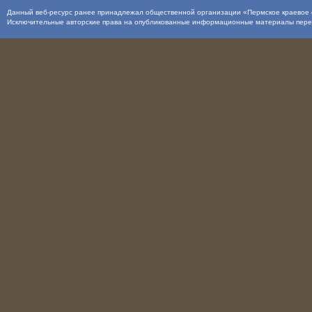
Данный веб-ресурс ранее принадлежал общественной организации «Пермское краевое о
Исключительные авторские права на опубликованные информационные материалы пер