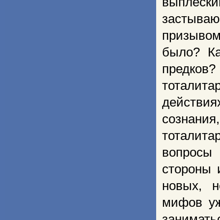
выплес
застываю
призывом
было? Ка
предков
тоталит
действи
сознани
тоталита
вопросы 
стороны 
новых, 
мифов уж
занимать