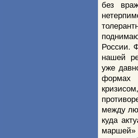
без вра
нетерпи
толеран
поднимаю
России. 
нашей ре
уже давн
формах 
кризисо
противор
между лю
куда акт
маршей»