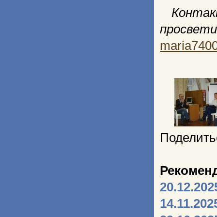
Конт
просвет
maria740
Поделить
Рекомен
20.12.202
14.11.202