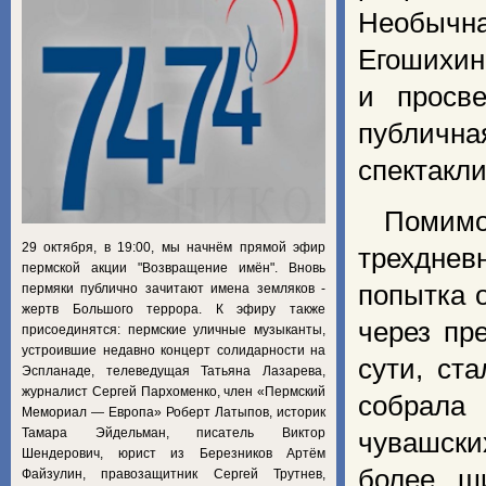
Необычн
Егошихин
и просв
публичн
спектакли
Помим
29 октября, в 19:00, мы начнём прямой эфир
трехднев
пермской акции "Возвращение имён". Вновь
попытка 
пермяки публично зачитают имена земляков -
жертв Большого террора. К эфиру также
через пр
присоединятся: пермские уличные музыканты,
устроившие недавно концерт солидарности на
сути, ст
Эспланаде, телеведущая Татьяна Лазарева,
журналист Сергей Пархоменко, член «Пермский
собрала 
Мемориал — Европа» Роберт Латыпов, историк
Тамара Эйдельман, писатель Виктор
чувашск
Шендерович, юрист из Березников Артём
более ш
Файзулин, правозащитник Сергей Трутнев,