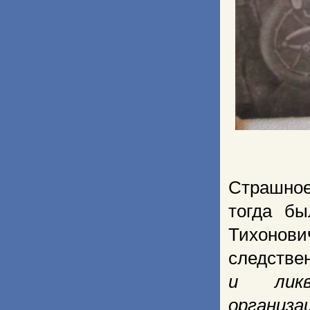
Страшное
тогда бы
Тихонов
следствен
и ликви
органи