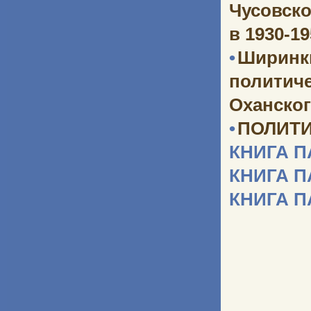
Чусовско
в 1930-1
•
Ширинк
политич
Оханског
•
ПОЛИТИ
КНИГА 
КНИГА 
КНИГА 