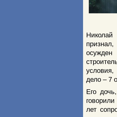
Николай
признал
осужден
строите
условия,
дело – 7 
Его дочь
говорили
лет сопр