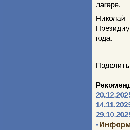
лагере.
Николай
Президиу
года.
Поделить
Рекомен
20.12.202
14.11.202
29.10.202
•
Информ