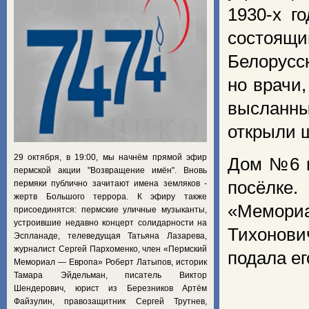
1930-х г
состоящи
Белорусс
но врачи
высланны
открыли 
29 октября, в 19:00, мы начнём прямой эфир
Дом №6 п
пермской акции "Возвращение имён". Вновь
посёлке
пермяки публично зачитают имена земляков -
жертв Большого террора. К эфиру также
«Мемори
присоединятся: пермские уличные музыканты,
устроившие недавно концерт солидарности на
Тихонови
Эспланаде, телеведущая Татьяна Лазарева,
журналист Сергей Пархоменко, член «Пермский
подала ег
Мемориал — Европа» Роберт Латыпов, историк
Тамара Эйдельман, писатель Виктор
Шендерович, юрист из Березников Артём
Файзулин, правозащитник Сергей Трутнев,