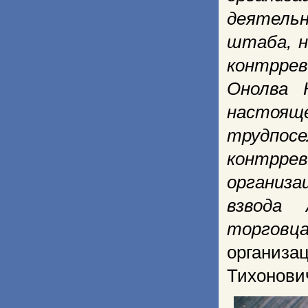
деятельн
штаба, н
контрре
Онолва 
настоя
трудпос
контрре
организа
взвода
торговц
организа
Тихонови