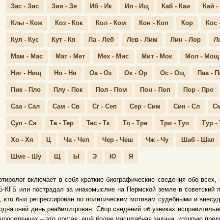
Зас - Зис
Зия - Зя
Иб - Ик
Ил - Ищ
Каб - Каи
Кай -
Клы - Кож
Коз - Кок
Кол - Ком
Кон - Коп
Кор
Кос 
Кул - Кус
Кут - Кя
Ла - Леб
Лев - Лим
Лин - Лор
Л
Мам - Мас
Мат - Мет
Мех - Мис
Мит - Мок
Мол - Мощ
Ниг - Нищ
Но - Ня
Оа - Оз
Ок - Ор
Ос - Ощ
Паа - П
Пик - Пло
Плу - Пок
Пол - Пом
Пон - Поп
Пор - Про
Саа - Сал
Сам - Св
Сг - Сеп
Сер - Сим
Син - Сл
См
Суп - Ся
Та - Тер
Тес - Тк
Тл - Тре
Три - Туп
Тур -
Хо - Хя
Ц
Ча - Чеп
Чер - Чеш
Чж - Чу
Шаб - Шап
Шме - Шу
Щ
Ы
Э
Ю
Я
тиролог включает в себя краткие биографические сведения обо всех,
-КГБ или пострадал за инакомыслие на Пермской земле в советский 
, кто был репрессирован по политическим мотивам судебными и внесуд
одняшний день реабилитрован. Сбор сведений об узниках исправительн
цпоселенцах – это другая, ещё более масштабная задача, которую пред