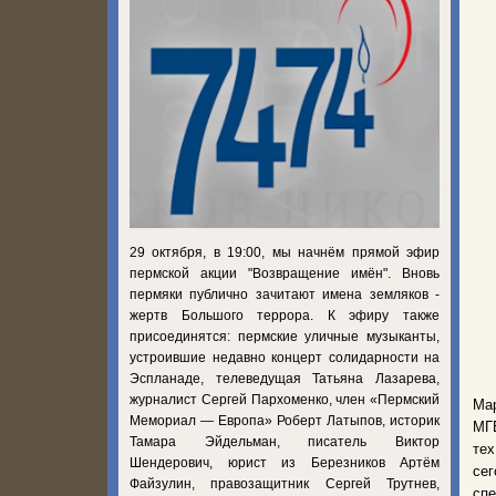
29 октября, в 19:00, мы начнём прямой эфир
пермской акции "Возвращение имён". Вновь
пермяки публично зачитают имена земляков -
жертв Большого террора. К эфиру также
присоединятся: пермские уличные музыканты,
устроившие недавно концерт солидарности на
Эспланаде, телеведущая Татьяна Лазарева,
журналист Сергей Пархоменко, член «Пермский
Мар
Мемориал — Европа» Роберт Латыпов, историк
МГБ
Тамара Эйдельман, писатель Виктор
тех
Шендерович, юрист из Березников Артём
сег
Файзулин, правозащитник Сергей Трутнев,
спе