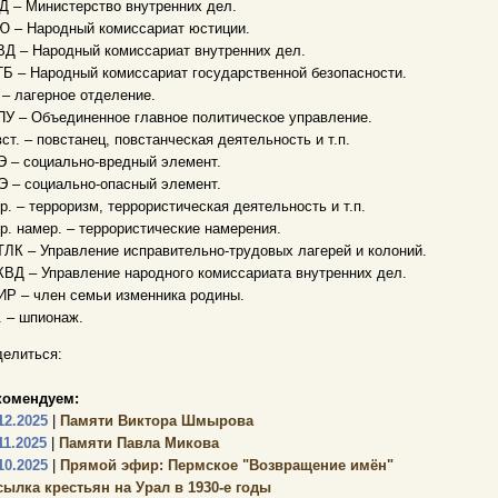
 – Министерство внутренних дел.
Ю – Народный комиссариат юстиции.
Д – Народный комиссариат внутренних дел.
Б – Народный комиссариат государственной безопасности.
– лагерное отделение.
У – Объединенное главное политическое управление.
ст. – повстанец, повстанческая деятельность и т.п.
 – социально-вредный элемент.
 – социально-опасный элемент.
р. – терроризм, террористическая деятельность и т.п.
р. намер. – террористические намерения.
ЛК – Управление исправительно-трудовых лагерей и колоний.
ВД – Управление народного комиссариата внутренних дел.
Р – член семьи изменника родины.
 – шпионаж.
елиться:
комендуем:
12.2025
|
Памяти Виктора Шмырова
11.2025
|
Памяти Павла Микова
10.2025
|
Прямой эфир: Пермское "Возвращение имён"
сылка крестьян на Урал в 1930-е годы