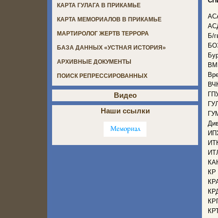
СП
КАРТА ГУЛАГА В ПРИКАМЬЕ
АСА
КАРТА МЕМОРИАЛОВ В ПРИКАМЬЕ
АСД
МАРТИРОЛОГ ЖЕРТВ ТЕРРОРА
Б/г
БОЗ
БАЗА ДАННЫХ «УСТНАЯ ИСТОРИЯ»
Бур
АРХИВНЫЕ ДОКУМЕНТЫ
ВМН
Вре
ПОИСК РЕПРЕССИРОВАННЫХ
ВЧК
ГПУ
Видео
ГУЛ
Наши ссылки
ГУМ
Див
ИПХ
ИТК
ИТЛ
КАН
КР 
КРА
КРД
КРП
КРТ