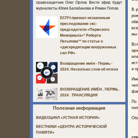
правозащитник Олег Орлов. Вести эфир будут
журналисты Юлия Балабанова и Роман Попов.
В р
рож
ЕСПЧ признал незаконным
обв
преследование экс-
все
председателя «Пермского
мы 
Мемориала»* Роберта
Латыпова** по статье о
Вс
«дискредитации вооруженных
ар
сил РФ»
ил
ист
Возвращение имён - Пермь -
и п
2024. Несколько слов об итогах
Име
че
ВОЗВРАЩЕНИЕ ИМЁН . ПЕРМЬ .
фам
2024 . ТРАНСЛЯЦИЯ
По
поп
Полезная информация
Общ
ВИДЕОЦИКЛ «УСТНАЯ ИСТОРИЯ»
ВЕСТНИКИ «ЦЕНТРА ИСТОРИЧЕСКОЙ
ПАМЯТИ»