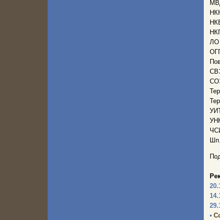
МВД
НК
НКВ
НКГ
ЛО 
ОГП
Пов
СВЭ
СОЭ
Тер
Тер
УИТ
УНК
ЧСИ
Шп.
Под
Ре
20.
14.
29.
•
С