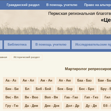
Гражданский раздел
В помощь учителю
Право на альтер
Пермская региональная благот
«Це
Библиотека
В помощь учителю
Исследовательские п
лавная
Исторический раздел
Мартиролог репрессиро
Аа - Аз
Аи - Ал
Ам - Ан
Ап - Аю
Баа - Баз
Баи - Б
Бен - Би
Бл
Боб - Бой
Бок - Бор
Бос - Бро
Бру - 
Вес - Вл
Вн - Воо
Воп - Вя
Гаа - Гао
Гап - Гиз
Гил 
Гру - Гю
Да - Дем
Ден - Док
Дол - Др
Ду - Дя
Еб -