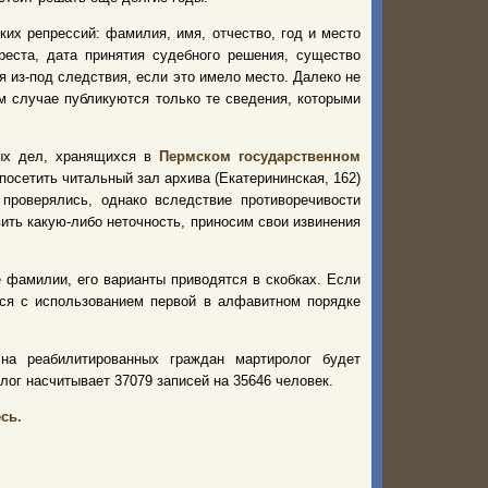
их репрессий: фамилия, имя, отчество, год и место
реста, дата принятия судебного решения, существо
я из-под следствия, если это имело место. Далеко не
м случае публикуются только те сведения, которыми
ных дел, хранящихся в
Пермском государственном
осетить читальный зал архива (Екатерининская, 162)
 проверялись, однако вследствие противоречивости
ить какую-либо неточность, приносим свои извинения
 фамилии, его варианты приводятся в скобках. Если
ся с использованием первой в алфавитном порядке
а реабилитированных граждан мартиролог будет
ог насчитывает 37079 записей на 35646 человек.
сь.