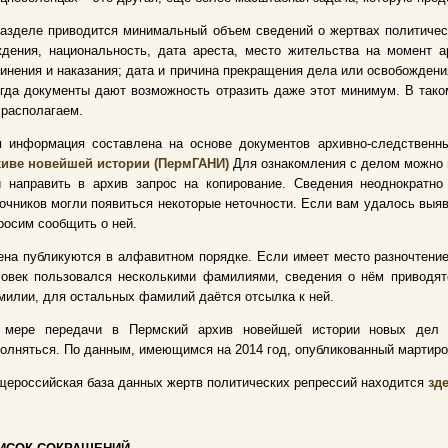
азделе приводится минимальный объем сведений о жертвах политическ
дения, национальность, дата ареста, место жительства на момент а
инения и наказания; дата и причина прекращения дела или освобождени
гда документы дают возможность отразить даже этот минимум. В тако
располагаем.
я информация составлена на основе документов архивно-следствен
хиве новейшей истории (ПермГАНИ)
Для ознакомления с делом можно п
и направить в архив запрос на копирование. Сведения неоднократно
очников могли появиться некоторые неточности. Если вам удалось выяв
росим сообщить о ней.
на публикуются в алфавитном порядке. Если имеет место разночтение
ловек пользовался несколькими фамилиями, сведения о нём приводят
илии, для остальных фамилий даётся отсылка к ней.
 мере передачи в Пермский архив новейшей истории новых дел н
олняться. По данным, имеющимся на 2014 год, опубликованный мартирол
ероссийская база данных жертв политических репрессий находится
зде