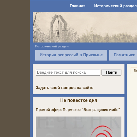
Главная
Исторический раздел
Исторический раздел:
История репрессий в Прикамье
Памятники
Г
Задать свой вопрос на сайте
На повестке дня
Прямой эфир: Пермское "Возвращение имён"