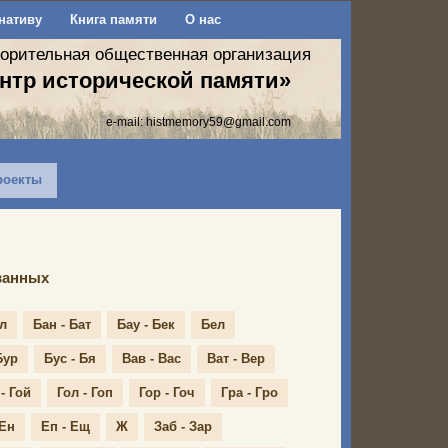
нативу
Книга памяти
О нас
ворительная общественная организация
нтр исторической памяти»
e-mail:
histmemory59@gmail.com
роекты
ванных
ал
Бан - Бат
Бау - Бек
Бел
Бур
Бус - Бя
Вав - Вас
Ват - Вер
- Гой
Гол - Гоп
Гор - Гоч
Гра - Гро
 Ен
Еп - Ещ
Ж
Заб - Зар