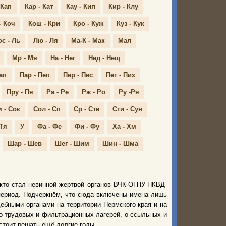
 Кап
Кар - Кат
Кау - Кип
Кир - Клу
- Коч
Кош - Кри
Кро - Куж
Куз - Кук
ос - Ль
Лю - Ля
Ма-К - Мак
Мал
Мр - Мя
На - Нег
Нед - Нещ
ап
Пар - Пеп
Пер - Пес
Пет - Пиз
Пру - Пя
Ра - Ре
Рж - Ро
Ру -Ря
 - Сок
Сол - Сп
Ср - Сте
Сти - Сун
 Тя
У
Фа - Фе
Фи - Фу
Ха - Хм
Шар - Шев
Шег - Шим
Шин - Шма
 кто стал невинной жертвой органов ВЧК-ОГПУ-НКВД-
период. Подчеркнём, что сюда включены имена лишь
ебными органами на территории Пермского края и на
о-трудовых и фильтрационных лагерей, о ссыльных и
стоит решать ещё долгие годы.