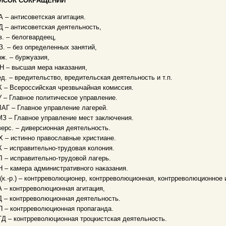
ИСОК СОКРАЩЕНИЙ
 – антисоветская агитация.
 – антисоветская деятельность,
в. – белогвардеец,
. – без определенных занятий,
ж. – буржуазия,
 – высшая мера наказания,
д. – вредительство, вредительская деятельность и т.п.
 – Всероссийская чрезвычайная комиссия.
 – Главное политическое управление.
АГ – Главное управление лагерей.
З – Главное управление мест заключения.
ерс. – диверсионная деятельность.
 – истинно православные христиане.
 – исправительно-трудовая колония.
 – исправительно-трудовой лагерь.
 – камера административного наказания.
(к.-р.) – контрреволюционер, контрреволюционная, контрреволюционное и
 – контрреволюционная агитация,
 – контрреволюционная деятельность.
 – контрреволюционная пропаганда.
Д – контрреволюционная троцкистская деятельность.