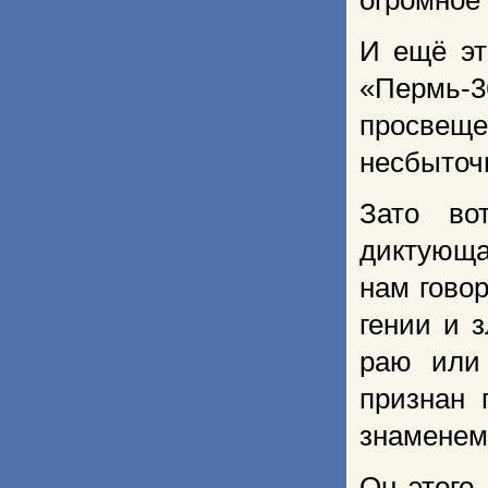
огромное 
И ещё эт
«Пермь-3
просвещ
несбыточн
Зато во
диктующа
нам говор
гении и 
раю или
признан 
знаменем 
Он этого,