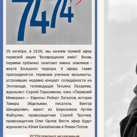
29 октября, в 19:00, мы начнём прямой эфир
пермской акции "Возвращение имён". Вновь
пермяки публично зачитают имена земляков -
жертв Большого террора. К эфиру также
присоединятся: пермские уличные музыканты,
устроившие недавно концерт солидарности на
Эспланаде, телеведущая Татьяна Лазарева,
журналист Сергей Пархоменко, член «Пермский
Мемориал — Европа» Роберт Латыпов, историк
Тамара Эйдельман, писатель Виктор
Шендерович, юрист из Березников Артём
Файзулин, правозащитник Сергей Трутнев,
правозащитник Олег Орлов. Вести эфир будут
журналисты Юлия Балабанова и Роман Попов.
ЕСПЧ признал незаконным