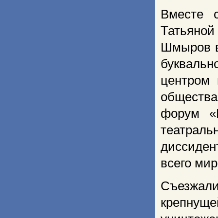
Вместе 
Татьяной
Шмыров в
буквальн
центром 
общества
форум «П
театра
диссиден
всего мир
Съезжали
крепнуще