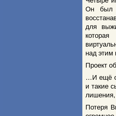
Четыре и
Он был 
восстана
для выж
которая
виртуаль
над этим 
Проект об
…И ещё о
и такие с
лишения, 
Потеря В