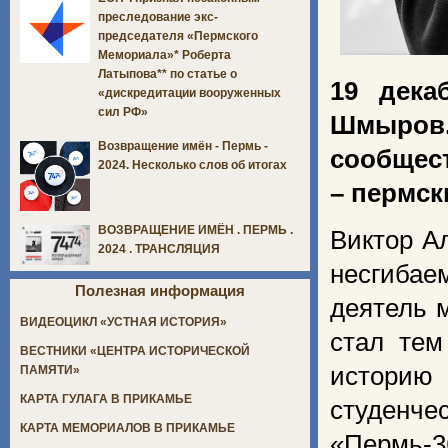
преследование экс-
председателя «Пермского
Мемориала»* Роберта
Латыпова** по статье о
19 дека
«дискредитации вооруженных
сил РФ»
Шмыров
Возвращение имён - Пермь -
сообщест
2024. Несколько слов об итогах
– пермск
ВОЗВРАЩЕНИЕ ИМЁН . ПЕРМЬ .
Виктор А
2024 . ТРАНСЛЯЦИЯ
несгиба
Полезная информация
деятель 
ВИДЕОЦИКЛ «УСТНАЯ ИСТОРИЯ»
стал тем
ВЕСТНИКИ «ЦЕНТРА ИСТОРИЧЕСКОЙ
историю
ПАМЯТИ»
КАРТА ГУЛАГА В ПРИКАМЬЕ
студенч
КАРТА МЕМОРИАЛОВ В ПРИКАМЬЕ
«Пермь-3