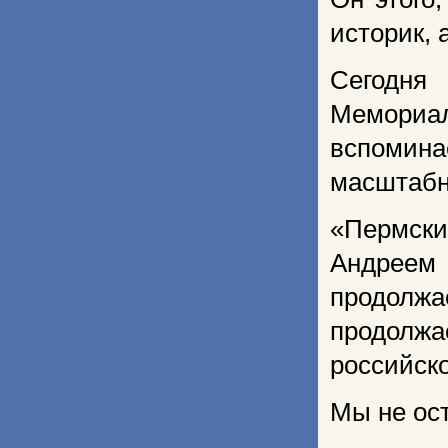
историк, 
Сегодня
Мемориа
вспомин
масштабн
«Пермски
Андреем
продолжае
продолжа
российско
Мы не ос