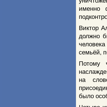
уничтоже
именно 
подконтро
Виктор А
должно б
человека
семьёй, п
Потому 
наслажде
на слов
присоеди
было осо