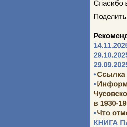
Спасибо 
Поделить
Рекомен
14.11.202
29.10.202
29.09.202
•
Ссылка 
•
Информ
Чусовско
в 1930-1
•
Что отм
КНИГА 