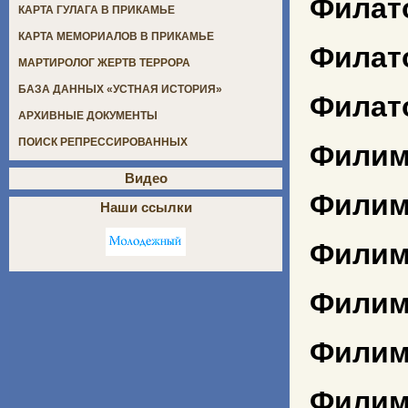
Филат
КАРТА ГУЛАГА В ПРИКАМЬЕ
КАРТА МЕМОРИАЛОВ В ПРИКАМЬЕ
Филат
МАРТИРОЛОГ ЖЕРТВ ТЕРРОРА
БАЗА ДАННЫХ «УСТНАЯ ИСТОРИЯ»
Филат
АРХИВНЫЕ ДОКУМЕНТЫ
ПОИСК РЕПРЕССИРОВАННЫХ
Филим
Видео
Филим
Наши ссылки
Филим
Филим
Филим
Филим