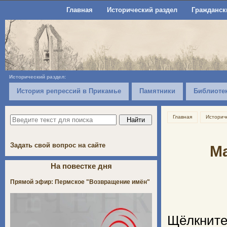
Главная
Исторический раздел
Гражданск
Исторический раздел:
История репрессий в Прикамье
Памятники
Библиоте
Главная
Историч
Задать свой вопрос на сайте
М
На повестке дня
Прямой эфир: Пермское "Возвращение имён"
Щёлкните