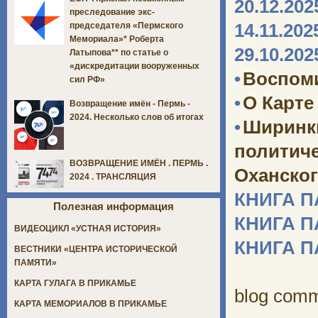
20.12.202
преследование экс-
14.11.202
председателя «Пермского
Мемориала»* Роберта
29.10.202
Латыпова** по статье о
«дискредитации вооруженных
•
Воспоми
сил РФ»
•
О Карте
Возвращение имён - Пермь -
2024. Несколько слов об итогах
•
Ширинк
политич
ВОЗВРАЩЕНИЕ ИМЁН . ПЕРМЬ .
Оханског
2024 . ТРАНСЛЯЦИЯ
КНИГА 
Полезная информация
КНИГА 
ВИДЕОЦИКЛ «УСТНАЯ ИСТОРИЯ»
КНИГА 
ВЕСТНИКИ «ЦЕНТРА ИСТОРИЧЕСКОЙ
ПАМЯТИ»
КАРТА ГУЛАГА В ПРИКАМЬЕ
blog com
КАРТА МЕМОРИАЛОВ В ПРИКАМЬЕ