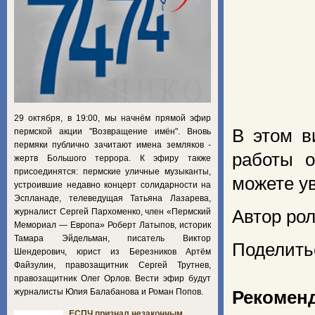
29 октября, в 19:00, мы начнём прямой эфир
В этом в
пермской акции "Возвращение имён". Вновь
пермяки публично зачитают имена земляков -
работы о
жертв Большого террора. К эфиру также
присоединятся: пермские уличные музыканты,
можете у
устроившие недавно концерт солидарности на
Эспланаде, телеведущая Татьяна Лазарева,
журналист Сергей Пархоменко, член «Пермский
Автор ро
Мемориал — Европа» Роберт Латыпов, историк
Тамара Эйдельман, писатель Виктор
Поделить
Шендерович, юрист из Березников Артём
Файзулин, правозащитник Сергей Трутнев,
правозащитник Олег Орлов. Вести эфир будут
журналисты Юлия Балабанова и Роман Попов.
Рекомен
ЕСПЧ признал незаконным