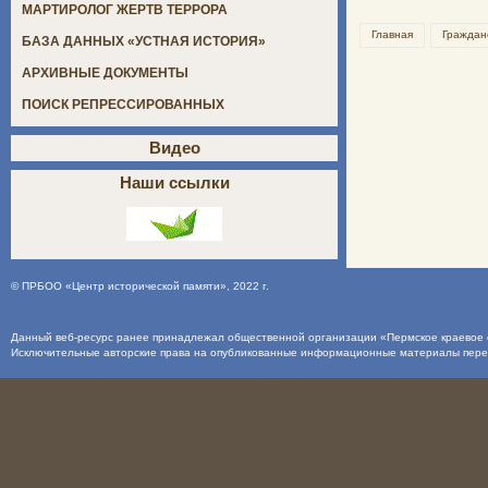
МАРТИРОЛОГ ЖЕРТВ ТЕРРОРА
Главная
Граждан
БАЗА ДАННЫХ «УСТНАЯ ИСТОРИЯ»
АРХИВНЫЕ ДОКУМЕНТЫ
ПОИСК РЕПРЕССИРОВАННЫХ
Видео
Наши ссылки
©
ПРБОО «Центр исторической памяти»
, 2022 г.
Данный веб-ресурс ранее принадлежал общественной организации «Пермское краевое о
Исключительные авторские права на опубликованные информационные материалы пер