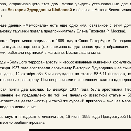
бора, огораживающего этот дом, можно увидеть установленные две 
мяти
Виктории Эдуардовны Шабловой
и её сына – Антона Викентьеви
а.
базе данных «Мемориала» есть ещё одно имя, связанное с этим дом
ановку таблички подала предприниматель Елена Тихонова (г. Москва).
агея Терентьевна родилась в 1889 году в Санкт-Петербурге. По нацио
ьи «кустаря-портного» (так в архивно-следственном деле), образование 
ми, работала портнихой в магазине. Воспитывала сына.
оды «Большого террора» аресты и необоснованные обвинения коснулись
тября 1937 года арестовали свояченицу Викторию Эдуардовну и её сына
н день, 12 октября оба были осуждены по статье 58-6-11 (шпионаж, к
говорены к расстрелу. Приговор привели в исполнение также в один день
устя почти два месяца, 16 декабря 1937 года была арестована П
винение ей предъявлено по той же печально известной статье – 5
исоветская деятельность) и такой же суровый приговор – высшая мера
ведён в исполнение.
ь спустя пятьдесят с лишним лет, 16 июня 1989 года Прокуратурой П
мертно реабилитирована.