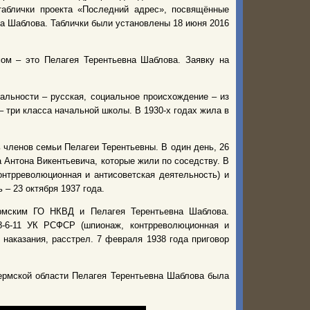
таблички проекта «Последний адрес», посвящённые
ча Шаблова. Таблички были установлены 18 июня 2016
ом – это Пелагея Терентьевна Шаблова. Заявку на
нальности – русская, социальное происхождение – из
– три класса начальной школы. В 1930-х годах жила в
 членов семьи Пелагеи Терентьевны. В один день, 26
 Антона Викентьевича, которые жили по соседству. В
онтрреволюционная и антисоветская деятельность) и
 – 23 октября 1937 года.
ермским ГО НКВД и Пелагея Терентьевна Шаблова.
8-6-11 УК РСФСР (шпионаж, контрреволюционная и
 наказания, расстрел. 7 февраля 1938 года приговор
ермской области Пелагея Терентьевна Шаблова была