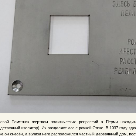
аевой Памятник жертвам политических репрессий в Перми нахо
дственный изолятор). Их разделяет лог с речкой Стикс. В 1937 году зде
е он снесён, а вблизи него расположился частный деревянный дом, пос