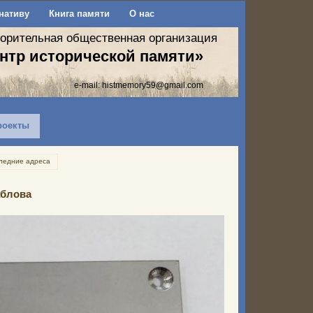
нативу
Книга памяти
О нас
ворительная общественная организация
нтр исторической памяти»
e-mail:
histmemory59@gmail.com
роекты
ледние адреса
аблова