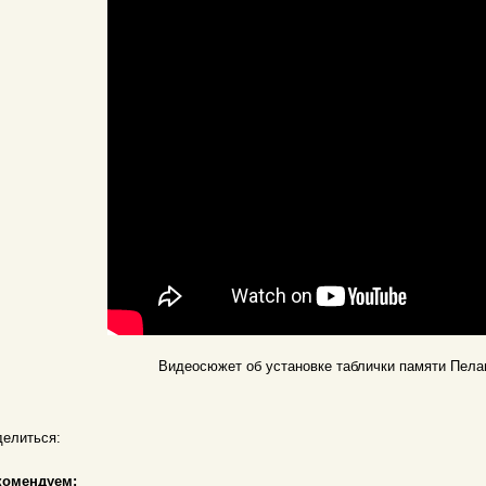
Видеосюжет об установке таблички памяти Пела
елиться:
комендуем: