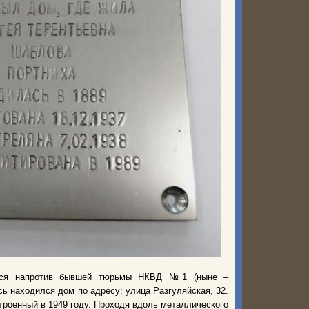
дится напротив бывшей тюрьмы НКВД №1 (ныне –
сь находился дом по адресу: улица Разгуляйская, 32.
троенный в 1949 году. Проходя вдоль металлического