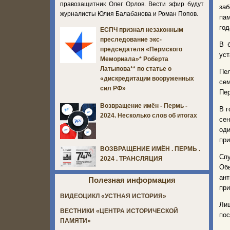
правозащитник Олег Орлов. Вести эфир будут
за
журналисты Юлия Балабанова и Роман Попов.
па
год
ЕСПЧ признал незаконным
преследование экс-
В 
председателя «Пермского
уст
Мемориала»* Роберта
Латыпова** по статье о
Пел
«дискредитации вооруженных
сем
сил РФ»
Пер
Возвращение имён - Пермь -
В г
2024. Несколько слов об итогах
сен
оди
при
ВОЗВРАЩЕНИЕ ИМЁН . ПЕРМЬ .
Сп
2024 . ТРАНСЛЯЦИЯ
Об
ант
Полезная информация
при
ВИДЕОЦИКЛ «УСТНАЯ ИСТОРИЯ»
Лиш
ВЕСТНИКИ «ЦЕНТРА ИСТОРИЧЕСКОЙ
пос
ПАМЯТИ»