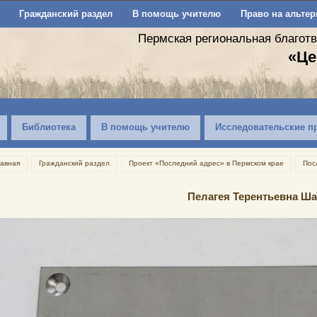
Гражданский раздел
В помощь учителю
Право на альтер
Пермская региональная благот
«Це
Библиотека
В помощь учителю
Исследовательские п
лавная
Гражданский раздел
Проект «Последний адрес» в Пермском крае
Пос
Пелагея Терентьевна Ш