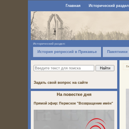
Главная
Исторический раздел
Исторический раздел:
История репрессий в Прикамье
Памятники
Г
Задать свой вопрос на сайте
На повестке дня
Прямой эфир: Пермское "Возвращение имён"