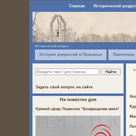
Главная
Исторический раздел
Исторический раздел:
История репрессий в Прикамье
Памятники
Г
Задать свой вопрос на сайте
Ап
На повестке дня
Ку
Прямой эфир: Пермское "Возвращение имён"
Ми
По