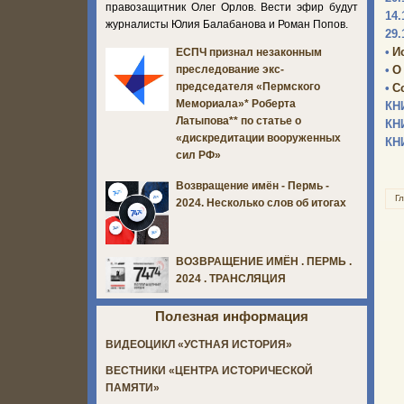
правозащитник Олег Орлов. Вести эфир будут
14.
журналисты Юлия Балабанова и Роман Попов.
29.
•
И
ЕСПЧ признал незаконным
•
О
преследование экс-
председателя «Пермского
•
С
Мемориала»* Роберта
КН
Латыпова** по статье о
КН
«дискредитации вооруженных
КН
сил РФ»
Возвращение имён - Пермь -
Г
2024. Несколько слов об итогах
ВОЗВРАЩЕНИЕ ИМЁН . ПЕРМЬ .
2024 . ТРАНСЛЯЦИЯ
Полезная информация
ВИДЕОЦИКЛ «УСТНАЯ ИСТОРИЯ»
ВЕСТНИКИ «ЦЕНТРА ИСТОРИЧЕСКОЙ
ПАМЯТИ»