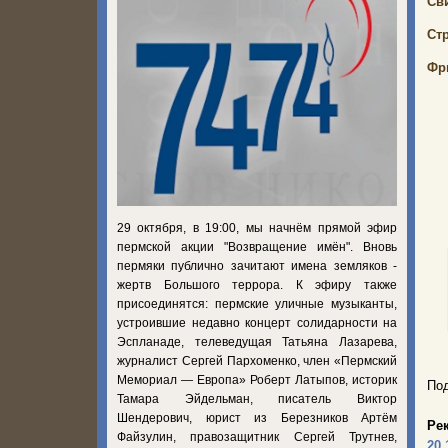
Св
Ст
Фр
29 октября, в 19:00, мы начнём прямой эфир
пермской акции "Возвращение имён". Вновь
пермяки публично зачитают имена земляков -
жертв Большого террора. К эфиру также
присоединятся: пермские уличные музыканты,
устроившие недавно концерт солидарности на
Эспланаде, телеведущая Татьяна Лазарева,
журналист Сергей Пархоменко, член «Пермский
Мемориал — Европа» Роберт Латыпов, историк
Под
Тамара Эйдельман, писатель Виктор
Шендерович, юрист из Березников Артём
Ре
Файзулин, правозащитник Сергей Трутнев,
20.