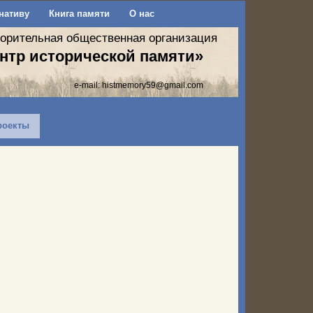
нативу
Книга памяти
О нас
ворительная общественная организация
нтр исторической памяти»
e-mail:
histmemory59@gmail.com
роекты