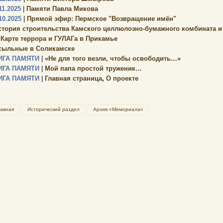
11.2025
|
Памяти Павла Микова
10.2025
|
Прямой эфир: Пермское "Возвращение имён"
стория строительства Камского целлюлозно-бумажного комбината и г.
 Карте террора и ГУЛАГа в Прикамье
сыльные в Соликамске
ИГА ПАМЯТИ
|
«Не для того везли, чтобы освободить…»
ИГА ПАМЯТИ
|
Мой папа простой труженик…
ИГА ПАМЯТИ
|
Главная страница
,
О проекте
лавная
Исторический раздел
Архив «Мемориала»