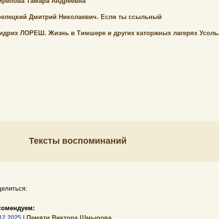
ирепова Тамара Андреевна
релецкий Дмитрий Николаевич. Если ты ссыльный
идрих ЛОРЕШ. Жизнь в Тимшере и других каторжных лагерях Усоль
Тексты воспоминаний
елиться:
комендуем:
12.2025
|
Памяти Виктора Шмырова