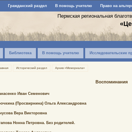
Гражданский раздел
В помощь учителю
Право на альтер
Пермская региональная благот
«Це
Библиотека
В помощь учителю
Исследовательские п
лавная
Исторический раздел
Архив «Мемориала»
Воспоминания
анасенко Иван Семенович
рочкина (Просвирнина) Ольга Александровна
нусова Вера Викторовна
тапова Нонна Петровна. Без родителей.