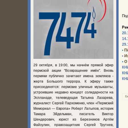
Под
Ре
20.
14.
29.
•
П
•
И
•
О
29 октября, в 19:00, мы начнём прямой эфир
КН
пермской акции "Возвращение имён". Вновь
КН
пермяки публично зачитают имена земляков -
КН
жертв Большого террора. К эфиру также
присоединятся: пермские уличные музыканты,
устроившие недавно концерт солидарности на
Г
Эспланаде, телеведущая Татьяна Лазарева,
журналист Сергей Пархоменко, член «Пермский
Мемориал — Европа» Роберт Латыпов, историк
Тамара Эйдельман, писатель Виктор
Шендерович, юрист из Березников Артём
Файзулин, правозащитник Сергей Трутнев,