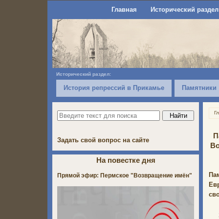
Главная
Исторический раздел
Исторический раздел:
История репрессий в Прикамье
Памятники
Г
П
Задать свой вопрос на сайте
Во
На повестке дня
Па
Прямой эфир: Пермское "Возвращение имён"
Ев
св