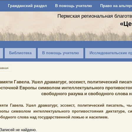
Гражданский раздел
В помощь учителю
Право на альтер
Пермская региональная благот
«Це
Библиотека
В помощь учителю
Исследовательские п
лавная
амяти Гавела. Ушел драматург, эссеист, политический писат
сточной Европы символом интеллектуального противостоя
свободного разума и свободного слова н
мяти Гавела. Ушел драматург, эссеист, политический писатель, ч
ропы символом интеллектуального противостояния диктатуре, 
ободного слова над государственной ложью и насилием.
Записей не найдено.