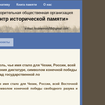
нативу
Книга памяти
О нас
ворительная общественная организация
нтр исторической памяти»
e-mail:
histmemory59@gmail.com
роекты
ель, чье имя стало для Чехии, России, всей
ния диктатуре, символом конечной победы
ад государственной ло
ье имя стало для Чехии, России, всей Восточной
символом конечной победы свободного разума и