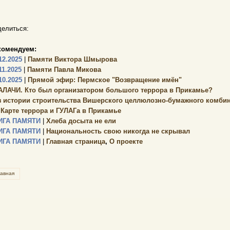
елиться:
комендуем:
12.2025
|
Памяти Виктора Шмырова
11.2025
|
Памяти Павла Микова
10.2025
|
Прямой эфир: Пермское "Возвращение имён"
АЛАЧИ. Кто был организатором большого террора в Прикамье?
з истории строительства Вишерского целлюлозно-бумажного комбин
 Карте террора и ГУЛАГа в Прикамье
ИГА ПАМЯТИ
|
Хлеба досыта не ели
ИГА ПАМЯТИ
|
Национальность свою никогда не скрывал
ИГА ПАМЯТИ
|
Главная страница
,
О проекте
лавная