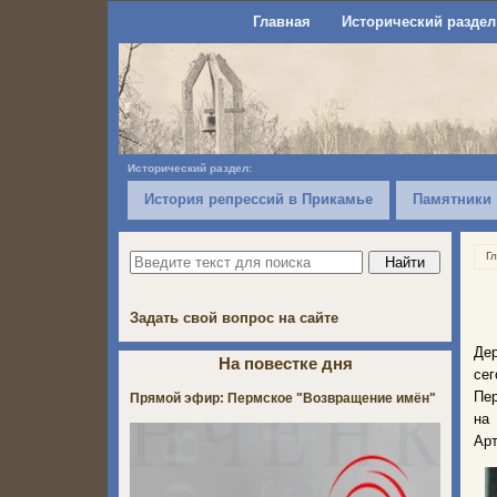
Главная
Исторический раздел
Исторический раздел:
История репрессий в Прикамье
Памятники
Г
Задать свой вопрос на сайте
Дер
На повестке дня
сег
Пер
Прямой эфир: Пермское "Возвращение имён"
на
Ар