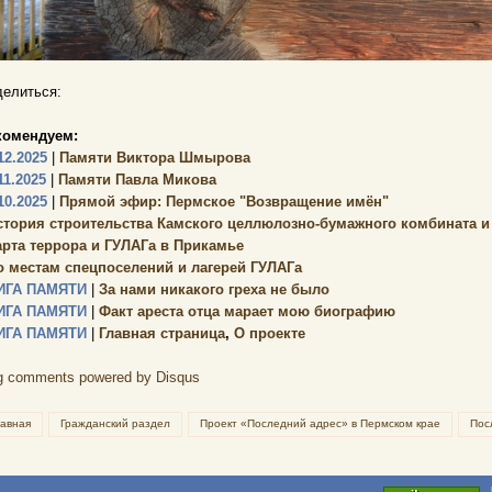
елиться:
комендуем:
12.2025
|
Памяти Виктора Шмырова
11.2025
|
Памяти Павла Микова
10.2025
|
Прямой эфир: Пермское "Возвращение имён"
стория строительства Камского целлюлозно-бумажного комбината и г.
арта террора и ГУЛАГа в Прикамье
о местам спецпоселений и лагерей ГУЛАГа
ИГА ПАМЯТИ
|
За нами никакого греха не было
ИГА ПАМЯТИ
|
Факт ареста отца марает мою биографию
ИГА ПАМЯТИ
|
Главная страница
,
О проекте
g comments powered by
Disqus
лавная
Гражданский раздел
Проект «Последний адрес» в Пермском крае
Пос