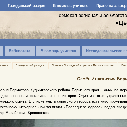
Гражданский раздел
В помощь учителю
Право на альтер
Пермская региональная благот
«Це
Библиотека
В помощь учителю
Исследовательские п
лавная
Гражданский раздел
Проект «Последний адрес» в Пермском крае
Пос
Семён Игнатьевич Бор
евня Бормотова Кудымкарского района Пермского края – обычная дере
одня снесены и остались лишь в истории. Один из таких утраченных
мяцкого округа. В списке жертв советского террора есть имя, прожива
 установку мемориальной таблички «Последнего адреса» подал пред
тур Михайлович Кривощеков.