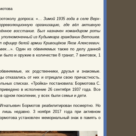
мотова
 протоколу допроса: «…
Зимой 1935 года в селе Верх-
революционную организацию, где вёл активную
ённое восстание. Был назначен командиром роты
л уполномоченный из Кудымкара гражданин Ветошев.
л офицер белой армии Кривощёков Яков Алексеевич.
овек…
». Один из обвиняемых также по делу данной
 было и оружие в количестве 8 гранат, 7 винтовок, 1
бвиняемые, их родственники, друзья и знакомые.
 отказались от них и отрицали свою причастность.
рельных списках. «Тройка» постановила: Бормотова С.
приведено в исполнение 26 сентября 1937 года. Все
 одном поколении, у всех были семьи и дети.
Игнатьевич Бормотов реабилитирован посмертно. Но
 лишь недавно. 3 ноября 2017 года при активном
ормотова установлен мемориальный знак в память о