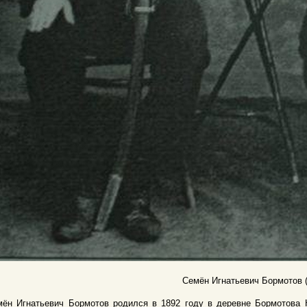
Семён Игнатьевич Бормотов (
мён Игнатьевич Бормотов родился в 1892 году в деревне Бормотова 