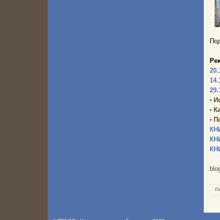
Под
Ре
20.
14.
29.
•
И
•
К
•
П
КН
КН
КН
blo
Г