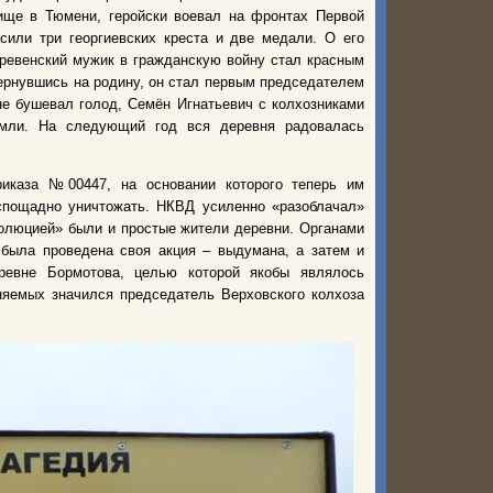
ище в Тюмени, геройски воевал на фронтах Первой
сили три георгиевских креста и две медали. О его
еревенский мужик в гражданскую войну стал красным
ернувшись на родину, он стал первым председателем
ане бушевал голод, Семён Игнатьевич с колхозниками
емли. На следующий год вся деревня радовалась
риказа №00447, на основании которого теперь им
спощадно уничтожать. НКВД усиленно «разоблачал»
волюцией» были и простые жители деревни. Органами
 была проведена своя акция – выдумана, а затем и
еревне Бормотова, целью которой якобы являлось
няемых значился председатель Верховского колхоза