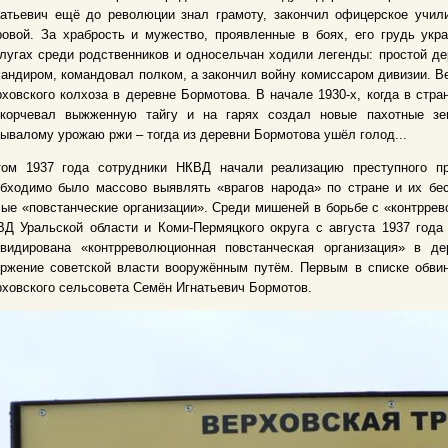
натьевич ещё до революции знал грамоту, закончил офицерское учил
овой. За храбрость и мужество, проявленные в боях, его грудь укра
лугах среди родственников и односельчан ходили легенды: простой д
андиром, командовал полком, а закончил войну комиссаром дивизии. В
ховского колхоза в деревне Бормотова. В начале 1930-х, когда в стр
скорчевал выжженную тайгу и на гарях создал новые пахотные з
ывалому урожаю ржи – тогда из деревни Бормотова ушёл голод...
том 1937 года сотрудники НКВД начали реализацию преступного п
обходимо было массово выявлять «врагов народа» по стране и их бе
ые «повстанческие организации». Среди мишеней в борьбе с «контрре
Д Уральской области и Коми-Пермяцкого округа с августа 1937 года
квидирована «контрреволюционная повстанческая организация» в д
ержение советской власти вооружённым путём. Первым в списке обви
ховского сельсовета Семён Игнатьевич Бормотов.