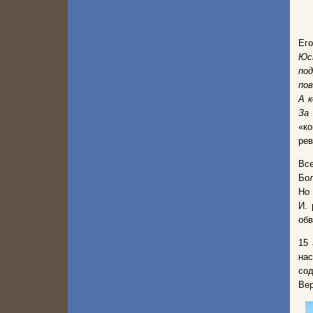
Его
Юс
по
по
А к
За
«ко
рев
Вс
Бол
Но 
И. 
обв
15 
на
сод
Вер