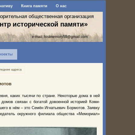
нативу
Книга памяти
О нас
ворительная общественная организация
нтр исторической памяти»
e-mail:
histmemory59@gmail.com
роекты
ледние адреса
мотов
вня, каких тысячи по стране. Некоторые дома в ней
 домов связан с богатой довоенной историей Коми-
вшего в нём – это Семён Игнатьевич Бормотов. Заявку
седатель окружного филиала общества «Мемориал»