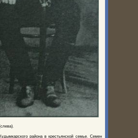
слева).
Кудымкарского района в крестьянской семье. Семен