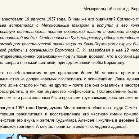
Мемориальный знак в д. Бор
 арестовали 19 августа 1937 года. В чём же его обвиняли? Согласно
ьва встретился с Мехоношиным Макаром и вступил в его контр
дрывную деятельность против советской власти и готовил вооруж
встанческой ячейки. Отделением по Кудымкарскому району командова
омандиром повстанческой организации по Коми-Пермяцкому округу бы
 год работы в организации Бормотов С. И. завербовал в неё 12 чел
нтрреволюционной организации» под пытками добавил, что в организации
ольвера и японской винтовки, принадлежавшей якобы Бормотову.
его по «Верховскому делу» проходили более 50 человек: прямые о
ьшинство из допрашиваемых согласились с обвинениями. Лишь единицы
это их не спасло ни тех, ни других – почти все они оказались в расст
расстрелять, а личное имущество конфисковать. Постановление было 
иняемые и расстрелянные были простыми тружениками, крестьянами не в
августа 1957 года Президиумом Молотовского областного суда Семён 
стоящая реабилитация и восстановление его честного имени пришло
ействии его внука и жителя Кудымкара Алексея Никулина в деревне Б
ховской трагедии. А сейчас появится и знак «Последнего адреса».