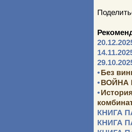
Поделить
Рекомен
20.12.202
14.11.202
29.10.202
•
Без ви
•
ВОЙНА
•
Истори
комбината
КНИГА 
КНИГА 